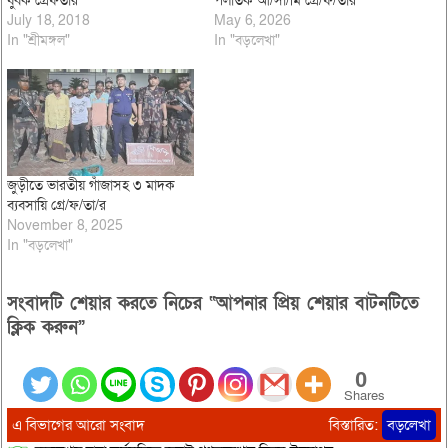
যুবক গ্রেফতার
পলাতক আ/সা/মি গ্রে/ফ/তার
July 18, 2018
May 6, 2026
In "শ্রীমঙ্গল"
In "বড়লেখা"
জুড়ীতে ভারতীয় গাঁজাসহ ৩ মাদক
ব্যবসায়ি গ্রে/ফ/তা/র
November 8, 2025
In "বড়লেখা"
সংবাদটি শেয়ার করতে নিচের “আপনার প্রিয় শেয়ার বাটনটিতে
ক্লিক করুন”
0
Shares
এ বিভাগের আরো সংবাদ
বিস্তারিত:
বড়লেখা