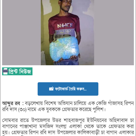
📸 ফটোকার্ড তৈরি করুন..
আব্দুর
রব :
বড়লেখায় বিশেষ অভিযান চালিয়ে এক কেজি গাঁজাসহ রিপন
রবি দাস (৩০) নামে এক যুবককে গ্রেফতার করেছে পুলিশ।
সোমবার রাতে উপজেলার উত্তর শাহবাজপুর ইউনিয়নের অহিদাবাদ চা
বাগানের পাঞ্জাখানা মসজিদ সংলগ্ন এলাকা থেকে তাকে গ্রেফতার করা
হয়। গ্রেফতার রিপন রবি দাস উপজেলার কালিকাবাড়ী চা বাগান এলাকার