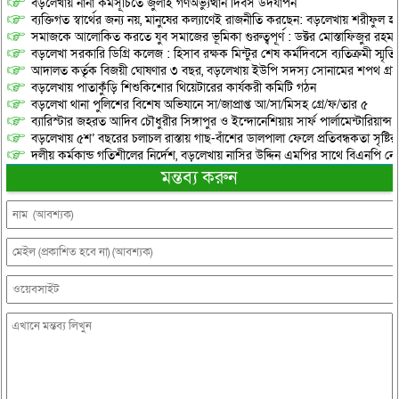
বড়লেখায় নানা কর্মসূচিতে জুলাই গণঅভ্যুত্থান দিবস উদযাপন
ব্যক্তিগত স্বার্থের জন্য নয়, মানুষের কল্যাণেই রাজনীতি করছেন: বড়লেখায় শরীফুল হ
সমাজকে আলোকিত করতে যুব সমাজের ভূমিকা গুরুত্বপূর্ণ : ডক্টর মোস্তাফিজুর রহম
বড়লেখা সরকারি ডিগ্রি কলেজ : হিসাব রক্ষক মিন্টুর শেষ কর্মদিবসে ব্যতিক্রমী স্মৃ
আদালত কর্তৃক বিজয়ী ঘোষণার ৩ বছর, বড়লেখায় ইউপি সদস্য সোনামের শপথ গ্র
বড়লেখায় পাতাকুঁড়ি শিশুকিশোর থিয়েটারের কার্যকরী কমিটি গঠন
বড়লেখা থানা পুলিশের বিশেষ অভিযানে সা/জাপ্রাপ্ত আ/সা/মিসহ গ্রে/ফ/তার ৫
ব্যারিস্টার জহরত আদিব চৌধুরীর সিঙ্গাপুর ও ইন্দোনেশিয়ায় সার্ফ পার্লামেন্টারিয়ান্স স্
বড়লেখায় ৫শ’ বছরের চলাচল রাস্তায় গাছ-বাঁশের ডালপালা ফেলে প্রতিবন্ধকতা সৃষ্ট
দলীয় কর্মকান্ড গতিশীলের নির্দেশ, বড়লেখায় নাসির উদ্দিন এমপির সাথে বিএনপি নেত
মন্তব্য করুন