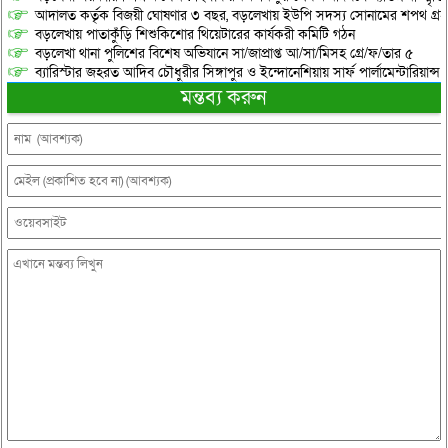
আদালত কর্তৃক বিজয়ী ঘোষণার ৩ বছর, বড়লেখায় ইউপি সদস্য সোনামের শপথ গ্র
বড়লেখায় পাতাকুঁড়ি শিশুকিশোর থিয়েটারের কার্যকরী কমিটি গঠন
বড়লেখা থানা পুলিশের বিশেষ অভিযানে সা/জাপ্রাপ্ত আ/সা/মিসহ গ্রে/ফ/তার ৫
ব্যারিস্টার জহরত আদিব চৌধুরীর সিঙ্গাপুর ও ইন্দোনেশিয়ায় সার্ফ পার্লামেন্টারিয়ান্স স্
মন্তব্য করুন