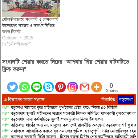
মৌলভীবাজারে সরকারি ও বেসরকারি
উদ্যোগের সমন্বয় ও সমর্থন নিশ্চিত
করল ডিনেট
October 7, 2025
In "মৌলভীবাজার"
সংবাদটি শেয়ার করতে নিচের “আপনার প্রিয় শেয়ার বাটনটিতে
ক্লিক করুন”
0
Shares
এ বিভাগের আরো সংবাদ
বিস্তারিত:
বড়লেখা
বড়লেখা সীমান্তে বৃদ্ধা মহিলাকে পুশইনের চেষ্টা: রুখে দিলো ৫২ বিজিবি
বড়লেখায় জুলাই শহীদদের স্মরণে সহকারী শিক্ষক সমিতির মাসব্যাপী বৃক্ষরোপণ কর্ম
বড়লেখায় নানা কর্মসূচিতে জুলাই গণঅভ্যুত্থান দিবস উদযাপন
ব্যক্তিগত স্বার্থের জন্য নয়, মানুষের কল্যাণেই রাজনীতি করছেন: বড়লেখায় শরীফুল হ
সমাজকে আলোকিত করতে যুব সমাজের ভূমিকা গুরুত্বপূর্ণ : ডক্টর মোস্তাফিজুর রহম
বড়লেখা সরকারি ডিগ্রি কলেজ : হিসাব রক্ষক মিন্টুর শেষ কর্মদিবসে ব্যতিক্রমী স্মৃ