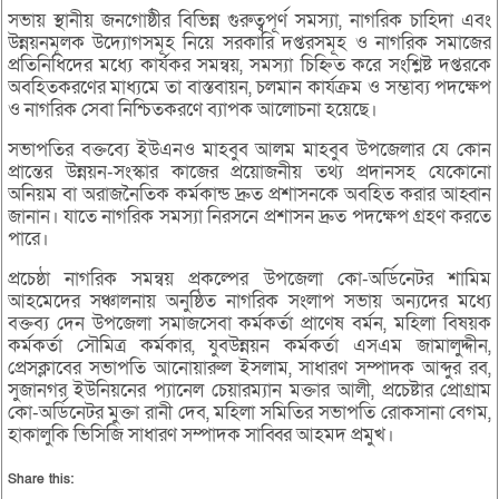
সভায় স্থানীয় জনগোষ্ঠীর বিভিন্ন গুরুত্বপূর্ণ সমস্যা, নাগরিক চাহিদা এবং
উন্নয়নমূলক উদ্যোগসমূহ নিয়ে সরকারি দপ্তরসমূহ ও নাগরিক সমাজের
প্রতিনিধিদের মধ্যে কার্যকর সমন্বয়, সমস্যা চিহ্নিত করে সংশ্লিষ্ট দপ্তরকে
অবহিতকরণের মাধ্যমে তা বাস্তবায়ন, চলমান কার্যক্রম ও সম্ভাব্য পদক্ষেপ
ও নাগরিক সেবা নিশ্চিতকরণে ব্যাপক আলোচনা হয়েছে।
সভাপতির বক্তব্যে ইউএনও মাহবুব আলম মাহবুব উপজেলার যে কোন
প্রান্তের উন্নয়ন-সংস্কার কাজের প্রয়োজনীয় তথ্য প্রদানসহ যেকোনো
অনিয়ম বা অরাজনৈতিক কর্মকান্ড দ্রুত প্রশাসনকে অবহিত করার আহ্বান
জানান। যাতে নাগরিক সমস্যা নিরসনে প্রশাসন দ্রুত পদক্ষেপ গ্রহণ করতে
পারে।
প্রচেষ্ঠা নাগরিক সমন্বয় প্রকল্পের উপজেলা কো-অর্ডিনেটর শামিম
আহমেদের সঞ্চালনায় অনুষ্ঠিত নাগরিক সংলাপ সভায় অন্যদের মধ্যে
বক্তব্য দেন উপজেলা সমাজসেবা কর্মকর্তা প্রাণেষ বর্মন, মহিলা বিষয়ক
কর্মকর্তা সৌমিত্র কর্মকার, যুবউন্নয়ন কর্মকর্তা এসএম জামালুদ্দীন,
প্রেসক্লাবের সভাপতি আনোয়ারুল ইসলাম, সাধারণ সম্পাদক আব্দুর রব,
সুজানগর ইউনিয়নের প্যানেল চেয়ারম্যান মক্তার আলী, প্রচেষ্টার প্রোগ্রাম
কো-অর্ডিনেটর মুক্তা রানী দেব, মহিলা সমিতির সভাপতি রোকসানা বেগম,
হাকালুকি ভিসিজি সাধারণ সম্পাদক সাব্বির আহমদ প্রমুখ।
Share this: