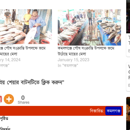
জে পৌষ সংক্রান্তি উপলক্ষে জমে
কমলগঞ্জে পৌষ সংক্রান্তি উপলক্ষে জমে
মাছের মেলা
উঠেছে মাছের মেলা
ry 14, 2024
January 15, 2023
লগঞ্জ"
In "কমলগঞ্জ"
িয় শেয়ার বাটনটিতে ক্লিক করুন”
0
Shares
বিস্তারিত:
কমলগঞ্জ
ষ্ঠিত
রিদর্শন