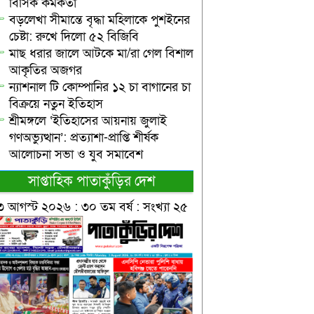
বিসিক কর্মকর্তা
বড়লেখা সীমান্তে বৃদ্ধা মহিলাকে পুশইনের
চেষ্টা: রুখে দিলো ৫২ বিজিবি
মাছ ধরার জালে আটকে মা/রা গেল বিশাল
আকৃতির অজগর
ন্যাশনাল টি কোম্পানির ১২ চা বাগানের চা
বিক্রয়ে নতুন ইতিহাস
শ্রীমঙ্গলে ‘ইতিহাসের আয়নায় জুলাই
গণঅভ্যুত্থান’: প্রত্যাশা-প্রাপ্তি শীর্ষক
আলোচনা সভা ও যুব সমাবেশ
সাপ্তাহিক পাতাকুঁড়ির দেশ
৩ আগস্ট ২০২৬ : ৩০ তম বর্ষ : সংখ্যা ২৫