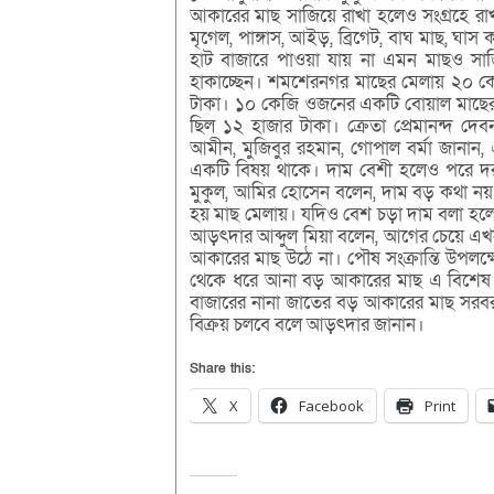
আকারের মাছ সাজিয়ে রাখা হলেও সংগ্রহে রা
মৃগেল, পাঙ্গাস, আইড়, ব্রিগেট, বাঘ মাছ, ঘাস 
হাট বাজারে পাওয়া যায় না এমন মাছও সাজিয়
হাকাচ্ছেন। শমশেরনগর মাছের মেলায় ২০ কে
টাকা। ১০ কেজি ওজনের একটি বোয়াল মাছের
ছিল ১২ হাজার টাকা। ক্রেতা প্রেমানন্দ দ
আমীন, মুজিবুর রহমান, গোপাল বর্মা জানা
একটি বিষয় থাকে। দাম বেশী হলেও পরে দরা
মুকুল, আমির হোসেন বলেন, দাম বড় কথা নয়
হয় মাছ মেলায়। যদিও বেশ চড়া দাম বলা হলেও
আড়ৎদার আব্দুল মিয়া বলেন, আগের চেয়ে এ
আকারের মাছ উঠে না। পৌষ সংক্রান্তি উপলক্ষ
থেকে ধরে আনা বড় আকারের মাছ এ বিশেষ দি
বাজারের নানা জাতের বড় আকারের মাছ সরবরা
বিক্রয় চলবে বলে আড়ৎদার জানান।
Share this:
X
Facebook
Print