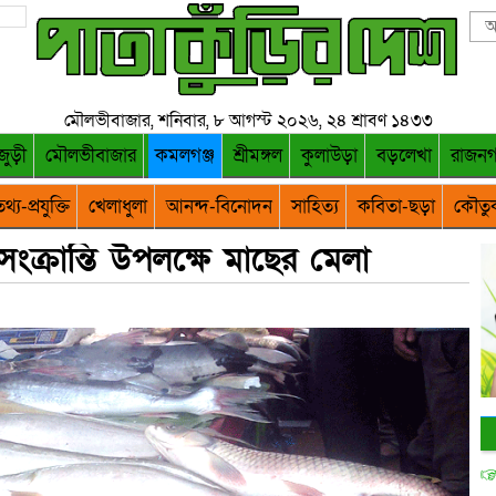
মৌলভীবাজার, শনিবার, ৮ আগস্ট ২০২৬, ২৪ শ্রাবণ ১৪৩৩
জুড়ী
মৌলভীবাজার
কমলগঞ্জ
শ্রীমঙ্গল
কুলাউড়া
বড়লেখা
রাজন
থ্য-প্রযুক্তি
খেলাধুলা
আনন্দ-বিনোদন
সাহিত্য
কবিতা-ছড়া
কৌতু
ক্রান্তি উপলক্ষে মাছের মেলা