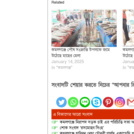
Related
কমলগঞ্জে পৌষ সংক্রান্তি উপলক্ষে জমে
কমলগঞ্
উঠেছে মাছের মেলা
উঠেছে 
January 14, 2025
Janua
In "কমলগঞ্জ"
In "কম
সংবাদটি শেয়ার করতে নিচের “আপনার প্র
এ বিভাগের আরো সংবাদ
কমলগঞ্জে নিরাপদ সড়ক চাই এর পরিচিতি সভা অনু
শোক সংবাদ ‘রসমোহন সিংহ’
কমলগঞ্জে হাবিবুন নেছা চৌধুরী গার্লস একাডেমি প