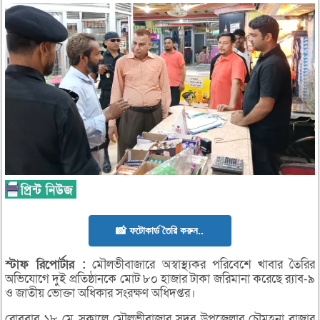
📸 ফটোকার্ড তৈরি করুন..
স্টাফ
রিপোর্টার :
মৌলভীবাজারে অস্বাস্থ্যকর পরিবেশে খাবার তৈরির
অভিযোগে দুই প্রতিষ্ঠানকে মোট ৮০ হাজার টাকা জরিমানা করেছে র‌্যাব-৯
ও জাতীয় ভোক্তা অধিকার সংরক্ষণ অধিদপ্তর।
রোববার ১৮ মে সকালে মৌলভীবাজার সদর উপজেলার চৌমুহনা বাজার