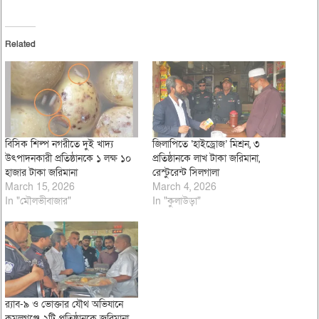
Related
বিসিক শিল্প নগরীতে দুই খাদ্য
জিলাপিতে ‘হাইড্রোজ’ মিশ্রন, ৩
উৎপাদনকারী প্রতিষ্ঠানকে ১ লক্ষ ১০
প্রতিষ্ঠানকে লাখ টাকা জরিমানা,
হাজার টাকা জরিমানা
রেস্টুরেন্ট সিলগালা
March 15, 2026
March 4, 2026
In "মৌলভীবাজার"
In "কুলাউড়া"
র‌্যাব-৯ ও ভোক্তার যৌথ অভিযানে
কমলগঞ্জে ২টি প্রতিষ্ঠানকে জরিমানা