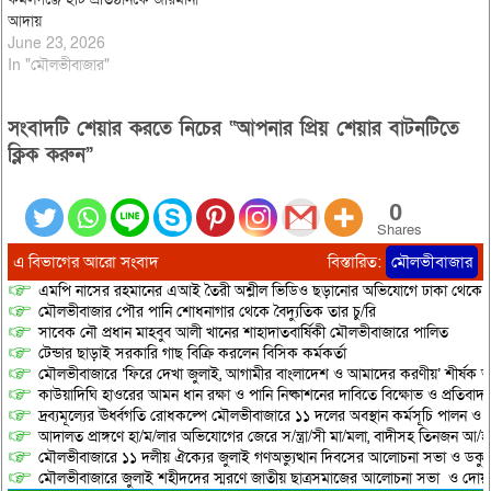
আদায়
June 23, 2026
In "মৌলভীবাজার"
সংবাদটি শেয়ার করতে নিচের “আপনার প্রিয় শেয়ার বাটনটিতে
ক্লিক করুন”
0
Shares
এ বিভাগের আরো সংবাদ
বিস্তারিত:
মৌলভীবাজার
এমপি নাসের রহমানের এআই তৈরী অশ্লীল ভিডিও ছড়ানোর অভিযোগে ঢাকা থেকে আ/সা
মৌলভীবাজার পৌর পানি শোধনাগার থেকে বৈদ্যুতিক তার চু/রি
সাবেক নৌ প্রধান মাহবুব আলী খানের শাহাদাতবার্ষিকী মৌলভীবাজারে পালিত
টেন্ডার ছাড়াই সরকারি গাছ বিক্রি করলেন বিসিক কর্মকর্তা
মৌলভীবাজারে ‘ফিরে দেখা জুলাই, আগামীর বাংলাদেশ ও আমাদের করণীয়’ শীর্ষক আ
কাউয়াদিঘি হাওরের আমন ধান রক্ষা ও পানি নিষ্কাশনের দাবিতে বিক্ষোভ ও প্রতিবাদ
দ্রব্যমূল্যের ঊর্ধ্বগতি রোধকল্পে মৌলভীবাজারে ১১ দলের অবস্থান কর্মসূচি পালন ও স
আদালত প্রাঙ্গণে হা/ম/লার অভিযোগের জেরে স/ন্ত্রা/সী মা/মলা, বাদীসহ তিনজন আ/হ
মৌলভীবাজারে ১১ দলীয় ঐক্যের জুলাই গণঅভ্যুত্থান দিবসের আলোচনা সভা ও ডকুমেন্
মৌলভীবাজারে জুলাই শহীদদের স্মরণে জাতীয় ছাত্রসমাজের আলোচনা সভা ও দোয়