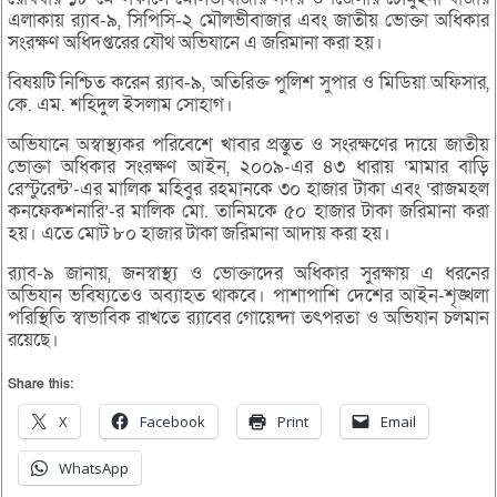
এলাকায় র‌্যাব-৯, সিপিসি-২ মৌলভীবাজার এবং জাতীয় ভোক্তা অধিকার
সংরক্ষণ অধিদপ্তরের যৌথ অভিযানে এ জরিমানা করা হয়।
বিষয়টি নিশ্চিত করেন র‌্যাব-৯, অতিরিক্ত পুলিশ সুপার ও মিডিয়া অফিসার,
কে. এম. শহিদুল ইসলাম সোহাগ।
অভিযানে অস্বাস্থ্যকর পরিবেশে খাবার প্রস্তুত ও সংরক্ষণের দায়ে জাতীয়
ভোক্তা অধিকার সংরক্ষণ আইন, ২০০৯-এর ৪৩ ধারায় ‘মামার বাড়ি
রেস্টুরেন্ট’-এর মালিক মহিবুর রহমানকে ৩০ হাজার টাকা এবং ‘রাজমহল
কনফেকশনারি’-র মালিক মো. তানিমকে ৫০ হাজার টাকা জরিমানা করা
হয়। এতে মোট ৮০ হাজার টাকা জরিমানা আদায় করা হয়।
র‌্যাব-৯ জানায়, জনস্বাস্থ্য ও ভোক্তাদের অধিকার সুরক্ষায় এ ধরনের
অভিযান ভবিষ্যতেও অব্যাহত থাকবে। পাশাপাশি দেশের আইন-শৃঙ্খলা
পরিস্থিতি স্বাভাবিক রাখতে র‌্যাবের গোয়েন্দা তৎপরতা ও অভিযান চলমান
রয়েছে।
Share this:
X
Facebook
Print
Email
WhatsApp