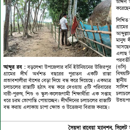
উদ্দিন
করেছে
লিখিত 
গ্রাম
আব্দুল
মানুষ 
আসছেন। 
এলাছ উ
পরবর্
(ওসি)
আব্দুর
রব :
বড়লেখা উপজেলার বর্নি ইউনিয়নের উজিরপুর
বিষয়ট
গ্রামের দীর্ঘ অর্ধশত বছরের পুরাতন একটি রাস্তা
স্থানীয়
প্রভাবশালীরা বাঁশের বেড়া দিয়ে বন্ধ করে দিয়েছে। একমাত্র
সালিশ 
চলাচলের রাস্তাটি হঠাৎ বন্ধ করে দেওয়ায় ৫টি পরিবারের
চলাচল
নারী-পুরুষ, শিশু ও স্কুল-কলেজগামী শিক্ষার্থীরা এক সপ্তাহ
উভয়পক
ধরে চরম ভোগান্তি পোয়াচ্ছেন। দীর্ঘদিনের চলাচলের রাস্তাটি
বন্ধ করায় এলাকায় চাপা ক্ষোভ ও উত্তেজনা বিরাজ করছে।
সৈয়দা রাবেয়া ম্যানশন, সিল