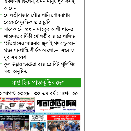
একজনই ছিলেন, এমন মানুষ খুব কমই
আসেন
মৌলভীবাজার পৌর পানি শোধনাগার
থেকে বৈদ্যুতিক তার চু/রি
সাবেক নৌ প্রধান মাহবুব আলী খানের
শাহাদাতবার্ষিকী মৌলভীবাজারে পালিত
‘ইতিহাসের আয়নায় জুলাই গণঅভ্যুত্থান’ :
প্রত্যাশা-প্রাপ্তি শীর্ষক আলোচনা সভা ও
যুব সমাবেশ
কুলাউড়ার ভাটেরা বাজারে বিট পুলিশিং
সভা অনুষ্ঠিত
সাপ্তাহিক পাতাকুঁড়ির দেশ
৩ আগস্ট ২০২৬ : ৩০ তম বর্ষ : সংখ্যা ২৫