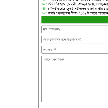
মৌলভীবাজারে ১১ দলীয় ঐক্যের জুলাই গণঅভ্যুত্থ
মৌলভীবাজারে জুলাই শহীদদের স্মরণে জাতীয় ছ
জুলাই গণঅভ্যুত্থান দিবস-২০২৬ উপলক্ষে আলোচনা