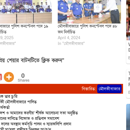
াজারে পুলিশ কনস্টেবল পদে ১৯
মৌলভীবাজারে পুলিশ কনস্টেবল পদে ৪৮
বাচিত
জন নির্বাচিত
9, 2025
April 4, 2024
লভীবাজার"
In "মৌলভীবাজার"
িয় শেয়ার বাটনটিতে ক্লিক করুন”
0
Shares
বিস্তারিত:
মৌলভীবাজার
ক তার চু/রি
্ষিকী মৌলভীবাজারে পালিত
্মকর্তা
দেশ ও আমাদের করণীয়’ শীর্ষক আলোচনা সভা অনুষ্ঠিত
শনের দাবিতে বিক্ষোভ ও প্রতিবাদ সমাবেশ
 দলের অবস্থান কর্মসূচি পালন ও স্মারকলিপি প্রদান
রা/সী মা/মলা, বাদীসহ তিনজন আ/হ/ত