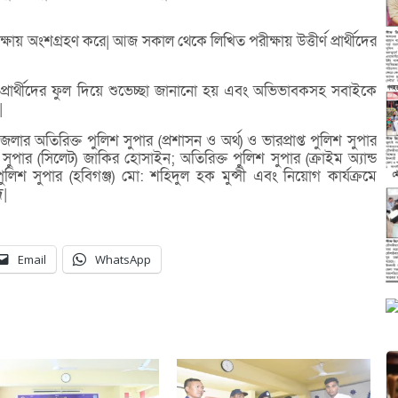
ক্ষায় অংশগ্রহণ করে| আজ সকাল থেকে লিখিত পরীক্ষায় উত্তীর্ণ প্রার্থীদের
প্রার্থীদের ফুল দিয়ে শুভেচ্ছা জানানো হয় এবং অভিভাবকসহ সবাইকে
|
অতিরিক্ত পুলিশ সুপার (প্রশাসন ও অর্থ) ও ভারপ্রাপ্ত পুলিশ সুপার
ুপার (সিলেট) জাকির হোসাইন; অতিরিক্ত পুলিশ সুপার (ক্রাইম অ্যান্ড
িশ সুপার (হবিগঞ্জ) মো: শহিদুল হক মুন্সী এবং নিয়োগ কার্যক্রমে
দ|
Email
WhatsApp