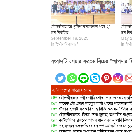
মৌলভীবাজারে পুলিশ কনস্টেবল পদে ২৭
মৌলভীব
জন নির্বাচিত
জন নির্
September 18, 2025
May 2
In "মৌলভীবাজার"
In "মৌ
সংবাদটি শেয়ার করতে নিচের “আপনার প্র
এ বিভাগের আরো সংবাদ
মৌলভীবাজার পৌর পানি শোধনাগার থেকে বৈদ্যুতি
সাবেক নৌ প্রধান মাহবুব আলী খানের শাহাদাতবার
টেন্ডার ছাড়াই সরকারি গাছ বিক্রি করলেন বিসিক কর
মৌলভীবাজারে ‘ফিরে দেখা জুলাই, আগামীর বাংলা
কাউয়াদিঘি হাওরের আমন ধান রক্ষা ও পানি নিষ্কা
দ্রব্যমূল্যের ঊর্ধ্বগতি রোধকল্পে মৌলভীবাজারে ১১
আদালত প্রাঙ্গণে হা/ম/লার অভিযোগের জেরে স/ন্ত্