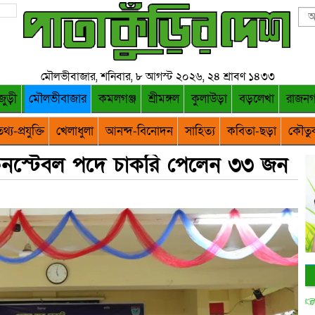
মৌলভীবাজার, শনিবার, ৮ আগস্ট ২০২৬, ২৪ শ্রাবণ ১৪৩৩
জুড়ী
মৌলভীবাজার
কমলগঞ্জ
শ্রীমঙ্গল
কুলাউড়া
বড়লেখা
রাজন
থ্য-প্রযুক্তি
খেলাধুলা
আনন্দ-বিনোদন
সাহিত্য
কবিতা-ছড়া
কৌতু
কনস্টেবল পদে চাকরি পেলেন ৩৩ জন