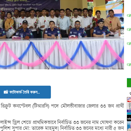
📸 ফটোকার্ড তৈরি করুন..
 রিক্রুট কনস্টেবল (টিআরসি) পদে মৌলভীবাজার জেলার ৩৩ জন প্রার্থী
ইন্স ড্রিল শেডে প্রাথমিকভাবে নির্বাচিত ৩৩ জনের নাম ঘোষণা করেন
ুলিশ সুপার মো: তারেক মাহমুদ| নির্বাচিত ৩৩ জনের মধ্যে নারী ৫ জন