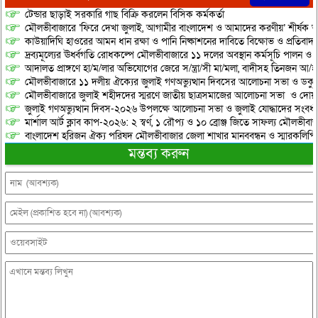
টেন্ডার ছাড়াই সরকারি গাছ বিক্রি করলেন বিসিক কর্মকর্তা
মৌলভীবাজারে ‘ফিরে দেখা জুলাই, আগামীর বাংলাদেশ ও আমাদের করণীয়’ শীর্ষক আ
কাউয়াদিঘি হাওরের আমন ধান রক্ষা ও পানি নিষ্কাশনের দাবিতে বিক্ষোভ ও প্রতিবাদ
দ্রব্যমূল্যের ঊর্ধ্বগতি রোধকল্পে মৌলভীবাজারে ১১ দলের অবস্থান কর্মসূচি পালন ও স
আদালত প্রাঙ্গণে হা/ম/লার অভিযোগের জেরে স/ন্ত্রা/সী মা/মলা, বাদীসহ তিনজন আ/হ
মৌলভীবাজারে ১১ দলীয় ঐক্যের জুলাই গণঅভ্যুত্থান দিবসের আলোচনা সভা ও ডকুমেন্
মৌলভীবাজারে জুলাই শহীদদের স্মরণে জাতীয় ছাত্রসমাজের আলোচনা সভা ও দোয়
জুলাই গণঅভ্যুত্থান দিবস-২০২৬ উপলক্ষে আলোচনা সভা ও জুলাই যোদ্ধাদের সংবর্ধ
মার্শাল আর্ট ক্লাব কাপ-২০২৬: ২ স্বর্ণ, ১ রৌপ্য ও ১০ ব্রোঞ্জ জিতে সাফল্য মৌলভীবাজ
বাংলাদেশ হরিজন ঐক্য পরিষদ মৌলভীবাজার জেলা শাখার মানববন্ধন ও স্মারকলিপি প
মন্তব্য করুন