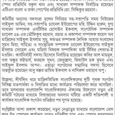
স্পেন প্রতিনিধি বকুল খান এবং সাধারণ সম্পাদক নির্বাচিত হয়েছেন
এটিএন বাংলা ও ঢাকা পোস্টের প্রতিনিধি মো. সিদ্দিকুর রহমান।
কমিটির অন্যান্য সদস্যরা হলেন সিনিয়র সহ-সভাপতি সময় নিউজের
সাইফুল আমিন, সহ-সভাপতি চ্যানেল ইউরোপের মহি উদ্দিন হারুন, যুগ্ম
সাধারণ সম্পাদক এনটিভির হোসাইন ইকবাল, সাংগঠনিক সম্পাদক
চ্যানেল ২৪-এর তৌফিকুর রহমান, প্রচার ও প্রকাশনা সম্পাদক ভয়েস অব
মাদ্রিদের সাইফুল ইসলাম সুমু, দফতর সম্পাদক দৈনিক আমার সংবাদের
সুমন মিয়া, সাহিত্য ও সাংস্কৃতিক সম্পাদক চ্যানেল ইউরোপের সাইফুল
ইসলাম সোহেল এবং মহিলা বিষয়ক সম্পাদিকা মাই টিভির শেফাত-ই
নওরিন। কার্যনির্বাহী সদস্য হিসেবে নির্বাচিত হয়েছেন কবির আল মাহমুদ,
শুভ অঙ্কুর ভট্টাচার্য, ফরহাদ সুমন, জেবুন্নেসা, জিয়াউল হক ঝুমন এবং
সাইফুল ইসলাম আপন। এছাড়া সংগঠনের সম্মানিত সদস্য হিসেবে
অন্তর্ভুক্ত হয়েছেন আবু বক্কর তামিম ইকবাল ও নাসিরুল ওয়াহাব অপু।
উল্লেখ্য, দীর্ঘদিন ধরে মাদ্রিদভিত্তিক সাংবাদিকদের দুটি পৃথক সংগঠন
বিভিন্ন মতপার্থক্য ও বিভক্তির মধ্যে কার্যক্রম পরিচালনা করে আসছিল।
তবে মূলধারার বাংলাদেশি সাংবাদিকদের ঐক্যবদ্ধ উদ্যোগে নতুন এই
কমিটি গঠনের মাধ্যমে বিভাজনের অবসান ঘটিয়ে একটি শক্তিশালী ও
কার্যকর সাংবাদিক সংগঠন প্রতিষ্ঠার পথ সুগম হয়েছে।
সংশ্লিষ্টরা আশা প্রকাশ করেছেন, নতুন নেতৃত্বের মাধ্যমে বাংলাদেশ প্রেস
ক্লাব ইন স্পেনের কার্যক্রম আরও গতিশীল হবে এবং স্পেনে বসবাসরত