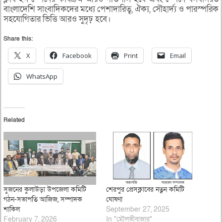
বাংলাদেশি সাংবাদিকদের মধ্যে পেশাদারিত্ব, ঐক্য, সৌহার্দ্য ও পারস্পরিক
সহযোগিতার ভিত্তি আরও সুদৃঢ় হবে।
Share this:
X
Facebook
Print
Email
WhatsApp
Related
সুজনের কুলাউড়া উপজেলা কমিটি
শেরপুর প্রেসক্লাবের নতুন কমিটি
গঠন-সভাপতি আজিজ, সম্পাদক
ঘোষণা
শাকিল
September 27, 2025
February 7, 2026
In "মৌলভীবাজার"