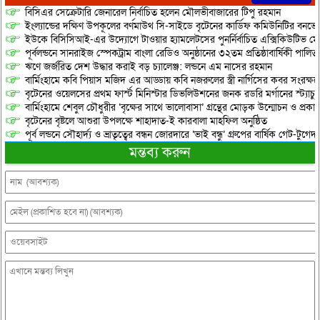
বিসিএর সেক্রেটারি জেনারেল নির্বাচিত হলেন মৌলভীবাজারের টিপু রহমান
ইংল্যান্ডের দক্ষিণ উপকূলের বর্ণমাউথ সি-সাইডে বৃটেনের কার্ডিফ কমিউনিটির বনভো
ইউকে বিসিসিআই-এর উদ্যোগে টাওয়ার হ্যামলেটসের পুনর্নির্বাচিত এক্সিকিউটিভ মে
পূর্বলন্ডনে সানরাইজ স্পেকট্রাম বাংলা রেডিও অনুষ্ঠানের ৩২তম প্রতিষ্ঠাবার্ষিকী পালিত
​ঋণে জর্জরিত দেশ উদ্ধার করাই বড় চ্যালেঞ্জ: লন্ডনে এম নাসের রহমান
বার্মিংহামে কবি পিয়াস মজিদ এর আড্ডায় কবি নজরুলের স্ত্রী নার্গিসের কবর সংরক্ষ
বৃটেনের ওয়েলসের প্রথম ফার্স্ট মিনিস্টার ডিভলিউশনের জনক রডরি মর্গানের স্ট্যাচু কা
বার্মিংহামে শেবুল চৌধুরীর ‘বৃক্ষের সাথে ভালোবাসা’ গ্রন্থের মোড়ক উন্মোচন ও প্রকা
বৃটেনের বৃষ্টলে আশুরা উপলক্ষে শাহাদাত-ই কারবালা মাহফিল অনুষ্ঠিত
পূর্ব লন্ডনে সৌহার্দ্য ও ভ্রাতৃত্বের বন্ধন জোরদারে ‘ভাই বন্ধু’ গ্রুপের বার্ষিক গেট-টুগেদা
মন্তব্য করুন