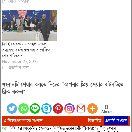
In "মৌলভীবাজার"
নিউইয়র্ক স্টেট এসেম্বলী থেকে
সম্মাননা অর্জন করলেন সাংবাদিক
শেখ শফিকের
November 27, 2025
In "প্রবাসী সংবাদ"
সংবাদটি শেয়ার করতে নিচের “আপনার প্রিয় শেয়ার বাটনটিতে
ক্লিক করুন”
0
Shares
এ বিভাগের আরো সংবাদ
বিস্তারিত:
প্রবাসী সংবাদ
বিসিএর সেক্রেটারি জেনারেল নির্বাচিত হলেন মৌলভীবাজারের টিপু রহমান