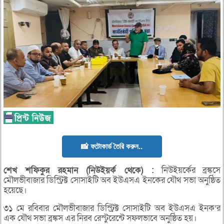
📸 ফটোকার্ড তৈরি করুন..
শেখ
শফিকুর
রহমান (
নিউইয়র্ক
থেকে) :
নিউইয়র্কের ব্রঙ্কসে
মৌলভীবাজার ডিস্ট্রিক্ট সোসাইটি অব ইউএসএ ইনকের যৌথ সভা অনুষ্ঠিত
হয়েছে।
৩১ মে রবিবার মৌলভীবাজার ডিস্ট্রিক্ট সোসাইটি অব ইউএসএ ইনক’র
এক যৌথ সভা ব্রঙ্কস এর নিরব রেস্টুরেন্টে সফলভাবে অনুষ্ঠিত হয়।