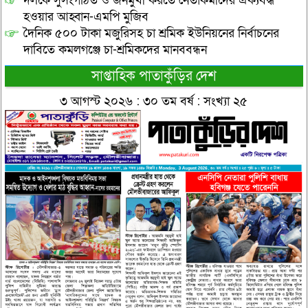
দলকে সুসংগঠিত ও জনমুখী করতে নেতাকর্মীদের ঐক্যবদ্ধ
হওয়ার আহ্বান-এমপি মুজিব
দৈনিক ৫০০ টাকা মজুরিসহ চা শ্রমিক ইউনিয়নের নির্বাচনের
দাবিতে কমলগঞ্জে চা-শ্রমিকদের মানববন্ধন
সাপ্তাহিক পাতাকুঁড়ির দেশ
৩ আগস্ট ২০২৬ : ৩০ তম বর্ষ : সংখ্যা ২৫