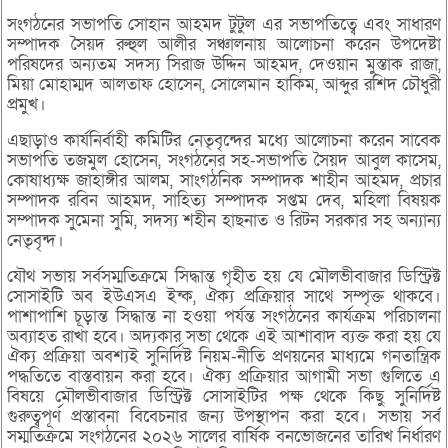
সংগঠনের সভাপতি সোহান আহমদ টুটুল এর সভাপতিত্বে এবং সাধারণ
সম্পাদক সৈয়দ রুহুল আলীর সঞ্চালনায় আলোচনা করেন উপদেষ্টা
পরিষদের অন্যতম সদস্য সিরাজ উদ্দিন আহমদ, দেওয়ান মুস্তাক রাজা,
মিয়া মোহাম্মদ আলতাফ হোসেন, সোলেমান হাকিম, আব্দুর রশিদ চৌধুরী
প্রমুখ।
এছাড়াও কার্যনির্বাহী কমিটির নেতৃবৃন্দের মধ্যে আলোচনা করেন সাবেক
সভাপতি তজমুল হোসেন, সংগঠনের সহ-সভাপতি সৈয়দ আবুল কাসেম,
কোষাধ্যক্ষ জাহাঙ্গীর আলম, সাংগঠনিক সম্পাদক শাহীন আহমদ, প্রচার
সম্পাদক রবিন আহমদ, সাহিত্য সম্পাদক সপ্তম দেব, মহিলা বিষয়ক
সম্পাদক সুমেনা সুমি, সদস্য শহীন হাছনাত ও রিটন সরকার সহ অন্যান্য
নেতৃবৃন্দ।
যৌথ সভায় সর্বসম্মতিক্রমে সিদ্ধান্ত গৃহীত হয় যে মৌলভীবাজার ডিস্ট্রিক্ট
সোসাইটি অব ইউএসএ ইন্ক, ঐক্য প্রক্রিয়ার সাথে সম্পৃক্ত থাকবে।
পাশাপাশি চূড়ান্ত সিদ্ধান্ত না হওয়া পর্যন্ত সংগঠনের কার্যক্রম পরিচালনা
অব্যাহত রাখা হবে। অদ্যকার সভা থেকে এই আশাবাদ ব্যক্ত করা হয় যে
ঐক্য প্রক্রিয়া অবশ্যই সুনির্দিষ্ট নিয়ম-নীতি প্রণয়নের মাধ্যমে গনতান্ত্রিক
পদ্ধতিতে বাস্তবায়ন করা হবে। ঐক্য প্রক্রিয়ার আগামী সভা গুলিতে এ
বিষয়ে মৌলভীবাজার ডিস্ট্রিক্ট সোসাইটির পক্ষ থেকে কিছু সুনির্দিষ্ট
গুরুত্বপূর্ণ প্রস্তাবনা বিবেচনার জন্য উপস্থাপন করা হবে। সভায় সর্ব
সম্মতিক্রমে সংগঠনের ২০২৬ সালের বার্ষিক বনভোজনের তারিখ নির্ধারণ