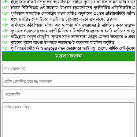
ইংল্যান্ডের দক্ষিণ উপকূলের বর্ণমাউথ সি-সাইডে বৃটেনের কার্ডিফ কমিউনিটির বনভো
ইউকে বিসিসিআই-এর উদ্যোগে টাওয়ার হ্যামলেটসের পুনর্নির্বাচিত এক্সিকিউটিভ মে
পূর্বলন্ডনে সানরাইজ স্পেকট্রাম বাংলা রেডিও অনুষ্ঠানের ৩২তম প্রতিষ্ঠাবার্ষিকী পালিত
​ঋণে জর্জরিত দেশ উদ্ধার করাই বড় চ্যালেঞ্জ: লন্ডনে এম নাসের রহমান
বার্মিংহামে কবি পিয়াস মজিদ এর আড্ডায় কবি নজরুলের স্ত্রী নার্গিসের কবর সংরক্ষ
বৃটেনের ওয়েলসের প্রথম ফার্স্ট মিনিস্টার ডিভলিউশনের জনক রডরি মর্গানের স্ট্যাচু কা
বার্মিংহামে শেবুল চৌধুরীর ‘বৃক্ষের সাথে ভালোবাসা’ গ্রন্থের মোড়ক উন্মোচন ও প্রকা
বৃটেনের বৃষ্টলে আশুরা উপলক্ষে শাহাদাত-ই কারবালা মাহফিল অনুষ্ঠিত
পূর্ব লন্ডনে সৌহার্দ্য ও ভ্রাতৃত্বের বন্ধন জোরদারে ‘ভাই বন্ধু’ গ্রুপের বার্ষিক গেট-টুগেদা
মন্তব্য করুন