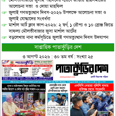
মৌলভীবাজারে জুলাই শহীদদের স্মরণে জাতীয় ছাত্রসমাজের
আলোচনা সভা ও দোয়া মাহফিল
জুলাই গণঅভ্যুত্থান দিবস-২০২৬ উপলক্ষে আলোচনা সভা ও
জুলাই যোদ্ধাদের সংবর্ধনা
মার্শাল আর্ট ক্লাব কাপ-২০২৬: ২ স্বর্ণ, ১ রৌপ্য ও ১০ ব্রোঞ্জ জিতে
সাফল্য মৌলভীবাজার জুসা মার্শাল আর্টের
বড়লেখায় নানা কর্মসূচিতে জুলাই গণঅভ্যুত্থান দিবস উদযাপন
সাপ্তাহিক পাতাকুঁড়ির দেশ
৩ আগস্ট ২০২৬ : ৩০ তম বর্ষ : সংখ্যা ২৫