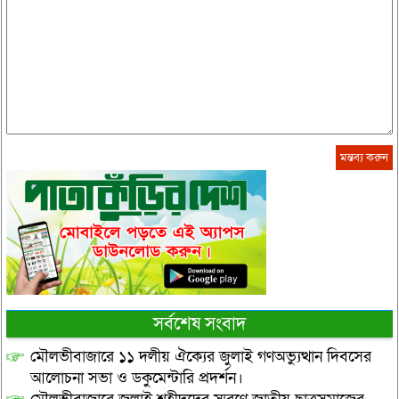
সর্বশেষ সংবাদ
মৌলভীবাজারে ১১ দলীয় ঐক্যের জুলাই গণঅভ্যুত্থান দিবসের
আলোচনা সভা ও ডকুমেন্টারি প্রদর্শন।