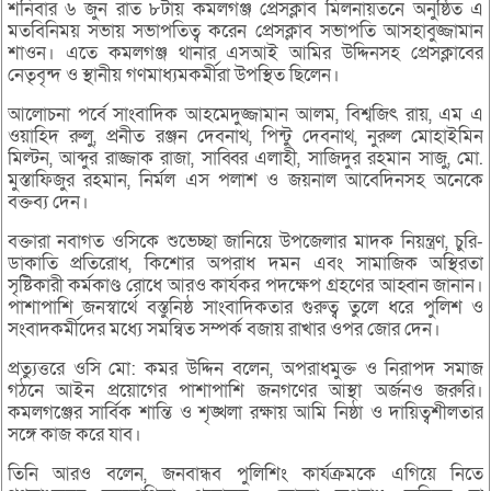
শনিবার ৬ জুন রাত ৮টায় কমলগঞ্জ প্রেসক্লাব মিলনায়তনে অনুষ্ঠিত এ
মতবিনিময় সভায় সভাপতিত্ব করেন প্রেসক্লাব সভাপতি আসহাবুজ্জামান
শাওন। এতে কমলগঞ্জ থানার এসআই আমির উদ্দিনসহ প্রেসক্লাবের
নেতৃবৃন্দ ও স্থানীয় গণমাধ্যমকর্মীরা উপস্থিত ছিলেন।
আলোচনা পর্বে সাংবাদিক আহমেদুজ্জামান আলম, বিশ্বজিৎ রায়, এম এ
ওয়াহিদ রুলু, প্রনীত রঞ্জন দেবনাথ, পিন্টু দেবনাথ, নুরুল মোহাইমিন
মিল্টন, আব্দুর রাজ্জাক রাজা, সাব্বির এলাহী, সাজিদুর রহমান সাজু, মো.
মুস্তাফিজুর রহমান, নির্মল এস পলাশ ও জয়নাল আবেদিনসহ অনেকে
বক্তব্য দেন।
বক্তারা নবাগত ওসিকে শুভেচ্ছা জানিয়ে উপজেলার মাদক নিয়ন্ত্রণ, চুরি-
ডাকাতি প্রতিরোধ, কিশোর অপরাধ দমন এবং সামাজিক অস্থিরতা
সৃষ্টিকারী কর্মকাণ্ড রোধে আরও কার্যকর পদক্ষেপ গ্রহণের আহ্বান জানান।
পাশাপাশি জনস্বার্থে বস্তুনিষ্ঠ সাংবাদিকতার গুরুত্ব তুলে ধরে পুলিশ ও
সংবাদকর্মীদের মধ্যে সমন্বিত সম্পর্ক বজায় রাখার ওপর জোর দেন।
প্রত্যুত্তরে ওসি মো: কমর উদ্দিন বলেন, অপরাধমুক্ত ও নিরাপদ সমাজ
গঠনে আইন প্রয়োগের পাশাপাশি জনগণের আস্থা অর্জনও জরুরি।
কমলগঞ্জের সার্বিক শান্তি ও শৃঙ্খলা রক্ষায় আমি নিষ্ঠা ও দায়িত্বশীলতার
সঙ্গে কাজ করে যাব।
তিনি আরও বলেন, জনবান্ধব পুলিশিং কার্যক্রমকে এগিয়ে নিতে