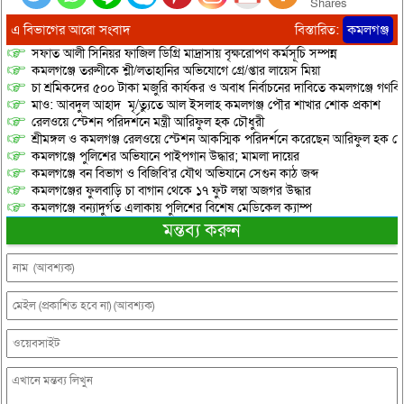
Shares
এ বিভাগের আরো সংবাদ
বিস্তারিত:
কমলগঞ্জ
সফাত আলী সিনিয়র ফাজিল ডিগ্রি মাদ্রাসায় বৃক্ষরোপণ কর্মসূচি সম্পন্ন
কমলগঞ্জে তরুণীকে শ্লী/লতাহানির অভিযোগে গ্রে/প্তার লায়েস মিয়া
চা শ্রমিকদের ৫০০ টাকা মজুরি কার্যকর ও অবাধ নির্বাচনের দাবিতে কমলগঞ্জে গণবি
মাও: আবদুল আহাদ মৃ/ত্যুতে আল ইসলাহ কমলগঞ্জ পৌর শাখার শোক প্রকাশ
রেলওয়ে স্টেশন পরিদর্শনে মন্ত্রী আরিফুল হক চৌধুরী
শ্রীমঙ্গল ও কমলগঞ্জ রেলওয়ে স্টেশন আকস্মিক পরিদর্শনে করেছেন আরিফুল হক চৌ
কমলগঞ্জে পুলিশের অভিযানে পাইপগান উদ্ধার; মামলা দায়ের
কমলগঞ্জে বন বিভাগ ও বিজিবি’র যৌথ অভিযানে সেগুন কাঠ জব্দ
কমলগঞ্জের ফুলবাড়ি চা বাগান থেকে ১৭ ফুট লম্বা অজগর উদ্ধার
কমলগঞ্জে বন্যাদুর্গত এলাকায় পুলিশের বিশেষ মেডিকেল ক্যাম্প
মন্তব্য করুন