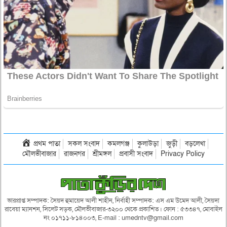
প্রথম পাতা
সকল সংবাদ
কমলগঞ্জ
কুলাউড়া
জুড়ী
বড়লেখা
মৌলভীবাজার
রাজনগর
শ্রীমঙ্গল
প্রবাসী সংবাদ
Privacy Policy
ভারপ্রাপ্ত সম্পাদক: সৈয়দ হুমায়েদ আলী শাহীন, নির্বাহী সম্পাদক: এস এম উমেদ আলী, সৈয়দা
রাবেয়া ম্যানশন, সিলেট সড়ক, মৌলভীবাজার-৩২০০ থেকে প্রকাশিত। ফোন : ৫৩৩৪৭, মোবাইল
নং ০১৭১১-৮১৪০০৩, E-mail : umedntv@gmail.com