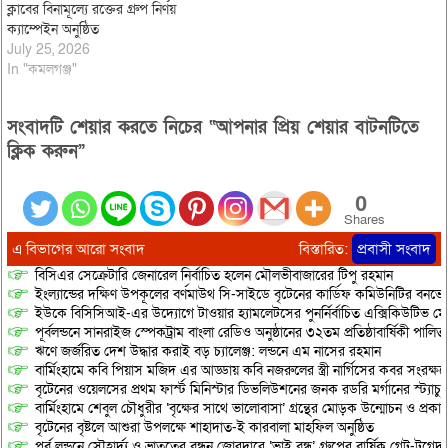
ক্লাবের বিনামূল্যে রক্তের গ্রুপ নির্ণয়
ক্যাম্পেইন অনুষ্ঠিত
July 25, 2026
In "কমলগঞ্জ"
সংবাদটি শেয়ার করতে নিচের “আপনার প্রিয় শেয়ার বাটনটিতে
ক্লিক করুন”
0
Shares
এ বিভাগের আরো সংবাদ
বিস্তারিত:
প্রবাসী সংবাদ
বিসিএর সেক্রেটারি জেনারেল নির্বাচিত হলেন মৌলভীবাজারের টিপু রহমান
ইংল্যান্ডের দক্ষিণ উপকূলের বর্ণমাউথ সি-সাইডে বৃটেনের কার্ডিফ কমিউনিটির বনভো
ইউকে বিসিসিআই-এর উদ্যোগে টাওয়ার হ্যামলেটসের পুনর্নির্বাচিত এক্সিকিউটিভ মে
পূর্বলন্ডনে সানরাইজ স্পেকট্রাম বাংলা রেডিও অনুষ্ঠানের ৩২তম প্রতিষ্ঠাবার্ষিকী পালিত
​ঋণে জর্জরিত দেশ উদ্ধার করাই বড় চ্যালেঞ্জ: লন্ডনে এম নাসের রহমান
বার্মিংহামে কবি পিয়াস মজিদ এর আড্ডায় কবি নজরুলের স্ত্রী নার্গিসের কবর সংরক্ষ
বৃটেনের ওয়েলসের প্রথম ফার্স্ট মিনিস্টার ডিভলিউশনের জনক রডরি মর্গানের স্ট্যাচু কা
বার্মিংহামে শেবুল চৌধুরীর ‘বৃক্ষের সাথে ভালোবাসা’ গ্রন্থের মোড়ক উন্মোচন ও প্রকা
বৃটেনের বৃষ্টলে আশুরা উপলক্ষে শাহাদাত-ই কারবালা মাহফিল অনুষ্ঠিত
পূর্ব লন্ডনে সৌহার্দ্য ও ভ্রাতৃত্বের বন্ধন জোরদারে ‘ভাই বন্ধু’ গ্রুপের বার্ষিক গেট-টুগেদা