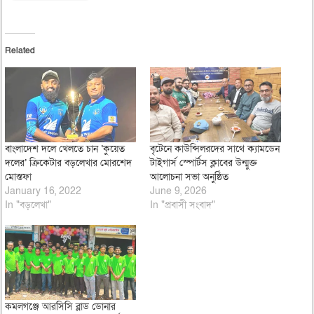
Related
বাংলাদেশ দলে খেলতে চান ‘কুয়েত
বৃটেনে কাউন্সিলরদের সাথে ক্যামডেন
দলের’ ক্রিকেটার বড়লেখার মোরশেদ
টাইগার্স স্পোর্টস ক্লাবের উন্মুক্ত
মোস্তফা
আলোচনা সভা অনুষ্ঠিত
January 16, 2022
June 9, 2026
In "বড়লেখা"
In "প্রবাসী সংবাদ"
কমলগঞ্জে আরসিসি ব্লাড ডোনার