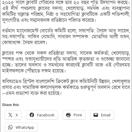
২০২৫ সালে ক্লাবটি গৌরবের সঙ্গে তার ২০ বছর পূর্তি উদযাপন করছে।
এই দীর্ঘ পথচলায় ক্লাবের সদস্য, খেলোয়াড়, সমর্থক এবং ব্যবস্থাপনা
কমিটির অক্লান্ত পরিশ্রম, নিষ্ঠা ও সহযোগিতা ক্লাবটিকে একটি শক্তিশালী,
সুসংগঠিত এবং সম্মানজনক প্রতিষ্ঠানে পরিণত করেছে।
বর্তমান ম্যানেজমেন্ট বোর্ডের কমিটি হলো, সভাপতি: সৈয়দ আবু সায়েদ,
সহ-সভাপতি: সাকিব নোমানি, সাধারণ সম্পাদক: মোতসির আলী শুভন,
কোষাধ্যক্ষ: সৈয়দ রাবেল।
ক্লাবের পক্ষ থেকে সকল প্রতিষ্ঠাতা সদস্য, সাবেক কর্মকর্তা, খেলোয়াড়,
স্পন্সর এবং শুভানুধ্যায়ীদের প্রতি আন্তরিক কৃতজ্ঞতা ও শুভেচ্ছা জানানো
হচ্ছে। তাদের অবদান ও সমর্থনের কারণেই ক্লাবটি আজ এই গৌরবময়
মাইলফলকে পৌঁছাতে সক্ষম হয়েছে।
ভবিষ্যতেও ব্রিস্টল বাংলাদেশি ক্রিকেট ক্লাব কমিউনিটি উন্নয়ন, খেলাধুলার
প্রসার এবং সামাজিক কল্যাণমূলক কর্মকাণ্ডে গুরুত্বপূর্ণ অবদান রেখে যাবে
—এমন প্রত্যাশা ব্যক্ত করা হয়েছে।
Share this:
X
Facebook
Print
Email
WhatsApp