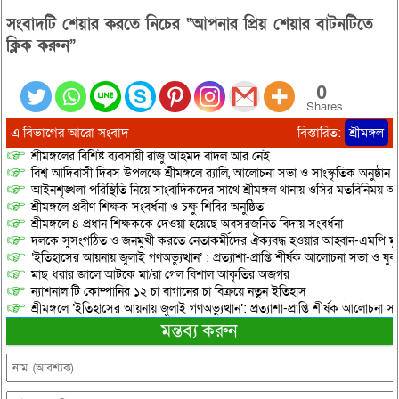
সংবাদটি শেয়ার করতে নিচের “আপনার প্রিয় শেয়ার বাটনটিতে
ক্লিক করুন”
0
Shares
এ বিভাগের আরো সংবাদ
বিস্তারিত:
শ্রীমঙ্গল
শ্রীমঙ্গলের বিশিষ্ট ব্যবসায়ী রাজু আহমদ বাদল আর নেই
বিশ্ব আদিবাসী দিবস উপলক্ষে শ্রীমঙ্গলে র‌্যালি, আলোচনা সভা ও সাংস্কৃতিক অনুষ্ঠান
আইনশৃঙ্খলা পরিস্থিতি নিয়ে সাংবাদিকদের সাথে শ্রীমঙ্গল থানায় ওসির মতবিনিময় অনু
শ্রীমঙ্গলে প্রবীণ শিক্ষক সংবর্ধনা ও চক্ষু শিবির অনুষ্ঠিত
শ্রীমঙ্গলে ৪ প্রধান শিক্ষককে দেওয়া হয়েছে অবসরজনিত বিদায় সংবর্ধনা
দলকে সুসংগঠিত ও জনমুখী করতে নেতাকর্মীদের ঐক্যবদ্ধ হওয়ার আহ্বান-এমপি মু
‘ইতিহাসের আয়নায় জুলাই গণঅভ্যুত্থান’ : প্রত্যাশা-প্রাপ্তি শীর্ষক আলোচনা সভা ও যু
মাছ ধরার জালে আটকে মা/রা গেল বিশাল আকৃতির অজগর
ন্যাশনাল টি কোম্পানির ১২ চা বাগানের চা বিক্রয়ে নতুন ইতিহাস
শ্রীমঙ্গলে ‘ইতিহাসের আয়নায় জুলাই গণঅভ্যুত্থান’: প্রত্যাশা-প্রাপ্তি শীর্ষক আলোচনা
মন্তব্য করুন