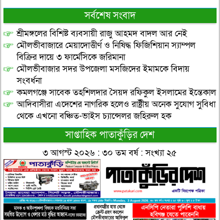
সর্বশেষ সংবাদ
শ্রীমঙ্গলের বিশিষ্ট ব্যবসায়ী রাজু আহমদ বাদল আর নেই
মৌলভীবাজারে মেয়াদোত্তীর্ণ ও নিষিদ্ধ ফিজিশিয়ান স্যাম্পল
বিক্রির দায়ে ৩ ফার্মেসিকে জরিমানা
মৌলভীবাজার সদর উপজেলা মসজিদের ইমামকে বিদায়
সংবর্ধনা
কমলগঞ্জে সাবেক তহশিলদার সৈয়দ রফিকুল ইসলামের ইন্তেকাল
আদিবাসীরা এদেশের নাগরিক হলেও রাষ্ট্রীয় অনেক সুযোগ সুবিধা
থেকে এখনো বঞ্চিত-ভাইস চ্যান্সেলর জহিরুল হক
সাপ্তাহিক পাতাকুঁড়ির দেশ
৩ আগস্ট ২০২৬ : ৩০ তম বর্ষ : সংখ্যা ২৫