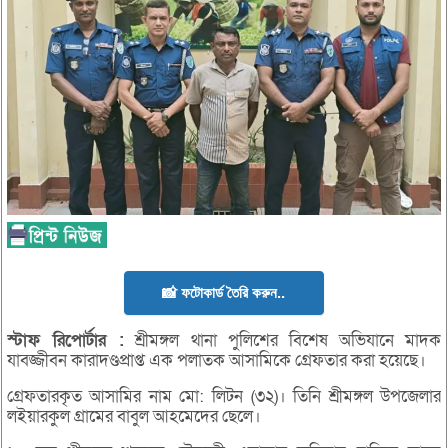
📸 ফটোকার্ড তৈরি করুন..
স্টাফ
রিপোর্টার :
শ্রীমঙ্গল থানা পুলিশের বিশেষ অভিযানে মাদক
যাবজ্জীবন কারাদণ্ডপ্রাপ্ত এক পলাতক আসামিকে গ্রেফতার করা হয়েছে।
গ্রেফতারকৃত আসামির নাম মো: লিটন (৩২)। তিনি শ্রীমঙ্গল উপজেলার
লইয়ারকুল গ্রামের বাবুল আহমেদের ছেলে।