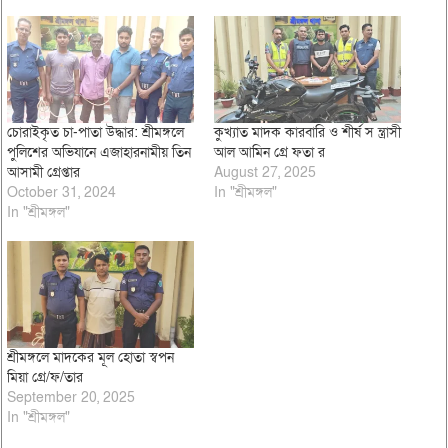
চোরাইকৃত চা-পাতা উদ্ধার: শ্রীমঙ্গলে
কুখ্যাত মাদক কারবারি ও শীর্ষ স ন্ত্রাসী
পুলিশের অভিযানে এজাহারনামীয় তিন
আল আমিন গ্রে ফতা র
আসামী গ্রেপ্তার
August 27, 2025
October 31, 2024
In "শ্রীমঙ্গল"
In "শ্রীমঙ্গল"
শ্রীমঙ্গলে মাদকের মূল হোতা স্বপন
মিয়া গ্রে/ফ/তার
September 20, 2025
In "শ্রীমঙ্গল"