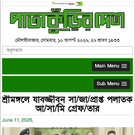
মৌলভীবাজার, সোমবার, ১০ আগস্ট ২০২৬, ২৬ শ্রাবণ ১৪৩৩
Main Menu
Sub Menu
শ্রীমঙ্গলে যাবজ্জীবন সা/জা/প্রাপ্ত পলাতক
আ/সা/মি গ্রেফ/তার
June 11, 2026,