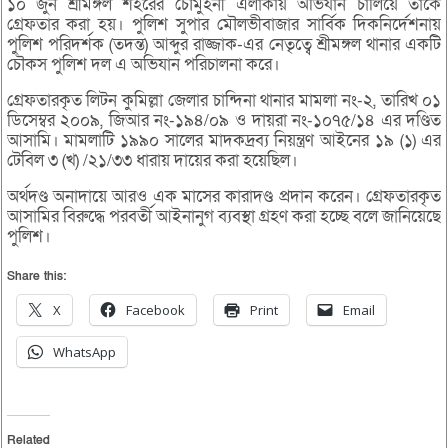
১০ জুন শ্রীমঙ্গল শহরের চৌমুহনী এলাকায় অভিযান চালিয়ে তাকে
গ্রেফতার করা হয়। পুলিশ সুপার মৌলভীবাজার সার্বিক দিকনির্দেশনায়
পুলিশ পরিদর্শক (তদন্ত) আব্দুর রাজ্জাক-এর নেতৃত্বে শ্রীমঙ্গল থানার একটি
চৌকস পুলিশ দল এ অভিযান পরিচালনা করে।
গ্রেফতারকৃত লিটন কুমিল্লা জেলার চান্দিনা থানার মামলা নং-২, তারিখ ০১
ডিসেম্বর ২০০৯, জিআর নং-১৯৪/০৯ ও দায়রা নং-১০৭৫/১৪ এর দণ্ডিত
আসামি। মামলাটি ১৯৯০ সালের মাদকদ্রব্য নিয়ন্ত্রণ আইনের ১৯ (১) এর
টেবিল ৩ (খ) /২১/৩৩ ধারায় দায়ের করা হয়েছিল।
অর্থদণ্ড অনাদায়ে আরও এক মাসের কারাদণ্ড প্রদান করেন। গ্রেফতারকৃত
আসামির বিরুদ্ধে পরবর্তী আইনানুগ ব্যবস্থা গ্রহণ করা হচ্ছে বলে জানিয়েছে
পুলিশ।
Share this:
X
Facebook
Print
Email
WhatsApp
Related