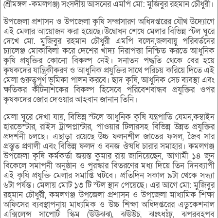
(শ্রীমঙ্গল -কমলগঞ্জ) সংসদীয় আসনের এমপি মো: মুজিবুর রহমান চৌধুরী।
উপজেলা প্রশাসন ও উপজেলা কৃষি সম্প্রসারণ অধিদপ্তরের যৌথ উদ্যোগে
এই মেলার আয়োজন করা হয়েছে।উদ্বোধন শেষে মেলার বিভিন্ন স্টল ঘুরে
দেখে মো. মুজিবুর রহমান চৌধুরী এমপি বলেন,জলবায়ু পরিবর্তনের
চ্যালেঞ্জ মোকাবিলা করে দেশের খাদ্য নিরাপত্তা নিশ্চিত করতে আধুনিক
কৃষি প্রযুক্তির কোনো বিকল্প নেই। সনাতন পদ্ধতি থেকে বের হয়ে
কৃষকদের যান্ত্রিকীকরণ ও আধুনিক প্রযুক্তির সাথে পরিচয় করিয়ে দিতে এই
মেলা গুরুত্বপূর্ণ ভূমিকা পালন করবে। ছাদ কৃষি, আধুনিক সেচ ব্যবস্থা এবং
ক্ষতিকর কীটনাশকের বিকল্প হিসেবে পরিবেশবান্ধব প্রযুক্তির ওপর
কৃষকদের জোর দেওয়ার আহবান জানান তিনি।
মেলা ঘুরে দেখা যায়, বিভিন্ন স্টলে আধুনিক কৃষি যন্ত্রপাতি যেমন,কম্বাইন
হারভেস্টার, রাইস ট্রান্সপ্লান্টার, পাওয়ার টিলারসহ বিভিন্ন উন্নত প্রযুক্তির
প্রদর্শনী চলছে। এছাড়া রয়েছে উচ্চ ফলনশীল জাতের ফসল, জৈব সার
প্রস্তুত প্রণালী এবং বিভিন্ন ফলদ ও বনজ ঔষধি চারার সমাহার। কমলগঞ্জ
উপজেলা কৃষি কর্মকর্তা জয়ন্ত কুমার রায় জানিয়েছেন, আগামী ১৪ জুন
বিকেলে সমাপনী অনুষ্ঠান ও পুরস্কার বিতরণের মধ্য দিয়ে তিন দিনব্যাপী
এই কৃষি প্রযুক্তি মেলার সমাপ্তি ঘটবে। প্রতিদিন সকাল ৯টা থেকে সন্ধ্যা
৬টা পর্যন্ত। মেলায় মোট ১৩ টি স্টল স্থান পেয়েছে। এর আগে মো: মুজিবুর
রহমান চৌধুরী, কমলগঞ্জ উপজেলা প্রশাসন ও উপজেলা মাধ্যমিক শিক্ষা
অফিসের ব্যবস্থাপনায় মাধ্যমিক ও উচ্চ শিক্ষা অধিদপ্তরের এডুকেশনাল
এক্সিলেন্স সাপোর্ট স্কিম (ঊঊঝঝ), ঝঊউচ, ঝঃৎধঃঁঢ়, ঝপরবহপব