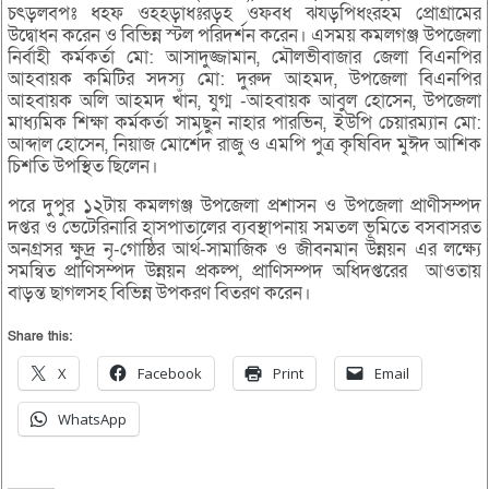
চৎড়লবপঃ ধহফ ওহহড়াধঃরড়হ ওফবধ ঝযড়পিধংরহম প্রোগ্রামের
উদ্বোধন করেন ও বিভিন্ন স্টল পরিদর্শন করেন। এসময় কমলগঞ্জ উপজেলা
নির্বাহী কর্মকর্তা মো: আসাদুজ্জামান, মৌলভীবাজার জেলা বিএনপির
আহবায়ক কমিটির সদস্য মো: দুরুদ আহমদ, উপজেলা বিএনপির
আহবায়ক অলি আহমদ খাঁন, যুগ্ম -আহবায়ক আবুল হোসেন, উপজেলা
মাধ্যমিক শিক্ষা কর্মকর্তা সামছুন নাহার পারভিন, ইউপি চেয়ারম্যান মো:
আব্দাল হোসেন, নিয়াজ মোর্শেদ রাজু ও এমপি পুত্র কৃষিবিদ মুঈদ আশিক
চিশতি উপস্থিত ছিলেন।
পরে দুপুর ১২টায় কমলগঞ্জ উপজেলা প্রশাসন ও উপজেলা প্রাণীসম্পদ
দপ্তর ও ভেটেরিনারি হাসপাতালের ব্যবস্থাপনায় সমতল ভূমিতে বসবাসরত
অনগ্রসর ক্ষুদ্র নৃ-গোষ্ঠির আর্থ-সামাজিক ও জীবনমান উন্নয়ন এর লক্ষ্যে
সমন্বিত প্রাণিসম্পদ উন্নয়ন প্রকল্প, প্রাণিসম্পদ অধিদপ্তরের আওতায়
বাড়ন্ত ছাগলসহ বিভিন্ন উপকরণ বিতরণ করেন।
Share this:
X
Facebook
Print
Email
WhatsApp