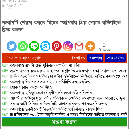
June 13, 2026
In "কুলাউড়া"
সংবাদটি শেয়ার করতে নিচের “আপনার প্রিয় শেয়ার বাটনটিতে
ক্লিক করুন”
0
Shares
এ বিভাগের আরো সংবাদ
বিস্তারিত:
কমলগঞ্জ
,
তথ্য-প্রযুক্তি
কমলগঞ্জে এমপি হাজী মুজিবকে নাগরিক সংবর্ধনা
এমপি নাসের রহমানের এআই তৈরী অশ্লীল ভিডিও ছড়ানোর অভিযোগে ঢাকা থেকে আ/সা
দৈনিক ৫০০ টাকা মজুরিসহ চা শ্রমিক ইউনিয়নের নির্বাচনের দাবিতে কমলগঞ্জে চা-শ্
কমলগঞ্জে নিরাপদ সড়ক চাই এর পরিচিতি সভা অনুষ্ঠিত
শোক সংবাদ ‘রসমোহন সিংহ’
কমলগঞ্জে হাবিবুন নেছা চৌধুরী গার্লস একাডেমি পরিদর্শন
আসামীরা জামিনে মুক্ত, বাদীর পরিবারকে হু/মকি : কমলগঞ্জে বহুল আলোচিত স্কুল শি
সফাত আলী সিনিয়র ফাজিল ডিগ্রি মাদ্রাসায় বৃক্ষরোপণ কর্মসূচি সম্পন্ন
কমলগঞ্জে তরুণীকে শ্লী/লতাহানির অভিযোগে গ্রে/প্তার লায়েস মিয়া
চা শ্রমিকদের ৫০০ টাকা মজুরি কার্যকর ও অবাধ নির্বাচনের দাবিতে কমলগঞ্জে গণবি
মন্তব্য করুন