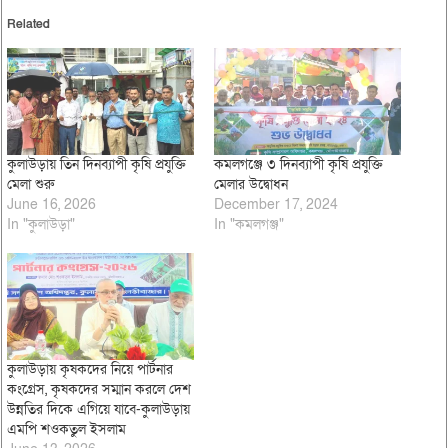
Related
কুলাউড়ায় তিন দিনব্যাপী কৃষি প্রযুক্তি
কমলগঞ্জে ৩ দিনব্যাপী কৃষি প্রযুক্তি
মেলা শুরু
মেলার উদ্বোধন
June 16, 2026
December 17, 2024
In "কুলাউড়া"
In "কমলগঞ্জ"
কুলাউড়ায় কৃষকদের নিয়ে পার্টনার
কংগ্রেস, কৃষকদের সম্মান করলে দেশ
উন্নতির দিকে এগিয়ে যাবে-কুলাউড়ায়
এমপি শওকতুল ইসলাম