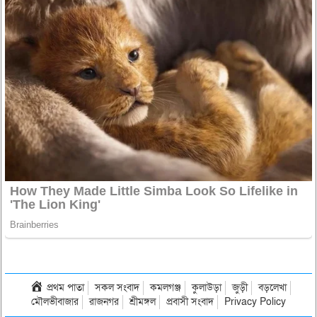
প্রথম পাতা
সকল সংবাদ
কমলগঞ্জ
কুলাউড়া
জুড়ী
বড়লেখা
মৌলভীবাজার
রাজনগর
শ্রীমঙ্গল
প্রবাসী সংবাদ
Privacy Policy