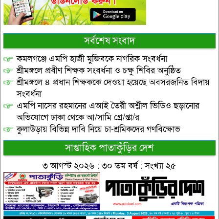
সর্বশেষ সংবাদ
কমলগঞ্জে এমপি হাজী মুজিবকে নাগরিক সংবর্ধনা
শ্রীমঙ্গলে প্রবীণ শিক্ষক সংবর্ধনা ও চক্ষু শিবির অনুষ্ঠিত
শ্রীমঙ্গলে ৪ প্রধান শিক্ষককে দেওয়া হয়েছে অবসরজনিত বিদায়
সংবর্ধনা
এমপি নাসের রহমানের এআই তৈরী অশ্লীল ভিডিও ছড়ানোর
অভিযোগে ঢাকা থেকে আ/সামি গ্রে/প্তা/র
কুলাউড়ায় বিভিন্ন দাবি নিয়ে চা-শ্রমিকদের গণবিক্ষোভ
সাপ্তাহিক পাতাকুঁড়ির দেশ
৩ আগস্ট ২০২৬ : ৩০ তম বর্ষ : সংখ্যা ২৫