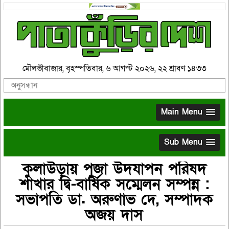
মৌলভীবাজার, বৃহস্পতিবার, ৬ আগস্ট ২০২৬, ২২ শ্রাবণ ১৪৩৩
Main Menu
Sub Menu
কুলাউড়ায় পূজা উদযাপন পরিষদ
শাখার দ্বি-বার্ষিক সম্মেলন সম্পন্ন :
সভাপতি ডা. অরুণাভ দে, সম্পাদক
অজয় দাস