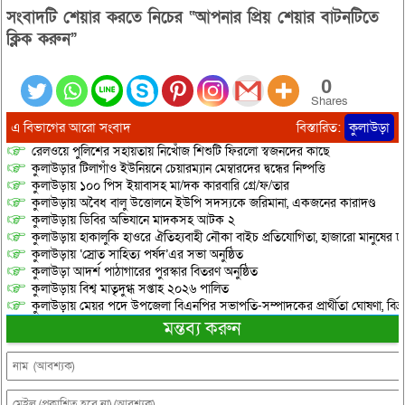
সংবাদটি শেয়ার করতে নিচের “আপনার প্রিয় শেয়ার বাটনটিতে
ক্লিক করুন”
0
Shares
এ বিভাগের আরো সংবাদ
বিস্তারিত:
কুলাউড়া
রেলওয়ে পুলিশের সহায়তায় নিখোঁজ শিশুটি ফিরলো স্বজনদের কাছে
কুলাউড়ার টিলাগাঁও ইউনিয়নে চেয়ারম্যান মেম্বারদের দ্বন্ধের নিষ্পত্তি
কুলাউড়ায় ১০০ পিস ইয়াবাসহ মা/দক কারবারি গ্রে/ফ/তার
কুলাউড়ায় অবৈধ বালু উত্তোলনে ইউপি সদস্যকে জরিমানা, একজনের কারাদণ্ড
কুলাউড়ায় ডিবির অভিযানে মাদকসহ আটক ২
কুলাউড়ায় হাকালুকি হাওরে ঐতিহ্যবাহী নৌকা বাইচ প্রতিযোগিতা, হাজারো মানুষের ঢ
কুলাউড়ায় ‘স্রোত সাহিত্য পর্ষদ’এর সভা অনুষ্ঠিত
কুলাউড়া আদর্শ পাঠাগারের পুরস্কার বিতরণ অনুষ্ঠিত
কুলাউড়ায় বিশ্ব মাতৃদুগ্ধ সপ্তাহ ২০২৬ পালিত
কুলাউড়ায় মেয়র পদে উপজেলা বিএনপির সভাপতি-সম্পাদকের প্রার্থীতা ঘোষণা, বিভ্রান্
মন্তব্য করুন