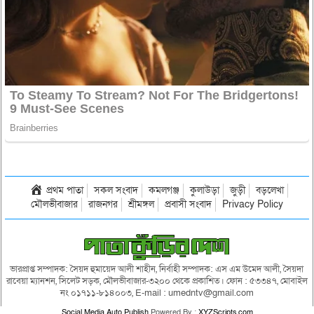
প্রথম পাতা
সকল সংবাদ
কমলগঞ্জ
কুলাউড়া
জুড়ী
বড়লেখা
মৌলভীবাজার
রাজনগর
শ্রীমঙ্গল
প্রবাসী সংবাদ
Privacy Policy
ভারপ্রাপ্ত সম্পাদক: সৈয়দ হুমায়েদ আলী শাহীন, নির্বাহী সম্পাদক: এস এম উমেদ আলী, সৈয়দা
রাবেয়া ম্যানশন, সিলেট সড়ক, মৌলভীবাজার-৩২০০ থেকে প্রকাশিত। ফোন : ৫৩৩৪৭, মোবাইল
নং ০১৭১১-৮১৪০০৩, E-mail : umedntv@gmail.com
Social Media Auto Publish
Powered By :
XYZScripts.com