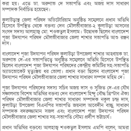
করা হয়। এতে ডা. অরুণাভ দে সভাপতি এবং অজয় দাস সাধারণ
সম্পাদক নির্বাচিত হয়েছেন।
কুলাউড়াস্থ জেলা পরিষদ অডিটোরিয়াম অনুষ্ঠিত সম্মেলনে প্রধান অতিথি
হিসেবে উপস্থিত থেকে বক্তব্য দেন মৌলভীবাজার-২ কুলাউড়া আসনের
সংসদ সদস্য আলহাজ্ব মো. শওকতুল ইসলাম। উদ্বোধক ছিলেন বাংলাদেশ
পূজা উদযাপন পরিষদ মৌলভীবাজার জেলা শাখার সভাপতি আশু রঞ্জন
দাস।
বাংলাদেশ পূজা উদযাপন পরিষদ কুলাউড়া উপজেলা শাখার আহ্বায়ক ডা.
অরুণাভ দে-এর সভাপতিত্বে অনুষ্ঠিত সম্মেলনে অতিথি হিসেবে উপস্থিত
ছিলেন বাংলাদেশ পূজা উদযাপন পরিষদের কেন্দ্রীয় কমিটির সহ-সভাপতি
অ্যাডভোকেট মৃত্যুঞ্জয় ধর ভোলা। প্রধান বক্তা ছিলেন বাংলাদেশ পূজা
উদযাপন পরিষদ মৌলভীবাজার জেলা শাখার সাধারণ সম্পাদ মহিম দে।
পূজা উদযাপন পরিষদের সদস্য সচিব অজয় দাস ও সুজিত দে-এর যৌথ
সঞ্চালনায় বিশেষ অতিথির বক্তব্য দেন বাংলাদেশ হিন্দু বৌদ্ধ খ্রিস্টান ঐক্য
পরিষদ মৌলভীবাজার জেলা শাখার সাধারণ সম্পাদক নকুল চন্দ্র দাস,
কুলাউড়া উপজেলা বিএনপির সভাপতি জয়নাল আবেদীন বাচ্চু, সাধারণ
সম্পাদক বদরুজ্জামান সজল এবং বাংলাদেশ পূজা উদযাপন পরিষদ
মৌলভীবাজার জেলা শাখার সহ-সভাপতি সৌম্য প্রদীপ ভট্টাচার্য।
প্রধান অতিথির বক্তব্যে আলহাজ্ব শওকতুল ইসলাম এমপি বলেন, আমরা