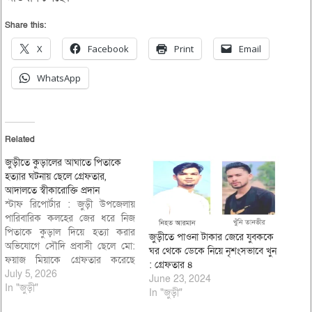
Share this:
X
Facebook
Print
Email
WhatsApp
Related
জুড়ীতে কুড়ালের আঘাতে পিতাকে
হত্যার ঘটনায় ছেলে গ্রেফতার,
আদালতে স্বীকারোক্তি প্রদান
স্টাফ রিপোর্টার : জুড়ী উপজেলায়
পারিবারিক কলহের জের ধরে নিজ
পিতাকে কুড়াল দিয়ে হত্যা করার
জুড়ীতে পাওনা টাকার জেরে যুবককে
অভিযোগে সৌদি প্রবাসী ছেলে মো:
ঘর থেকে ডেকে নিয়ে নৃশংসভাবে খুন
ফয়াজ মিয়াকে গ্রেফতার করেছে
: গ্রেফতার ৪
পুলিশ। মো: ফয়াজ মিয়াকে ৩ জুলাই
July 5, 2026
June 23, 2024
দিবাগত রাত ২টার দিকে ঢাকার
In "জুড়ী"
In "জুড়ী"
কদমতলী থানাধীন পাগলা ওয়াসা