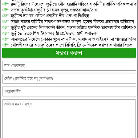
রুম টু রিডের উদ্যোগে জুড়ীতে যৌন হয়রানি প্রতিরোধ কমিটির বার্ষিক পরিকল্পনা কর
সড়ক দূ/র্ঘটনা/য় জুড়ীর ১ জনের মৃ/ত্যু, গুরুতর আ/হ/ত ৩
জুড়ীতে দা/য়ের কোপে প্রবাসীর স্ত্রীর এক পা বি/চ্ছিন্ন
সমাই বাজার কমিটির সাধারণ সম্পাদক আব্দুল হকের বিরুদ্ধে প্রতারণার অভিযোগ
জুড়ীর দুই বোনের শিকলবন্দী জীবন: সন্তান হারিয়ে মানসিক ভারসাম্যহীন আফিয়া-র
জুড়ীতে ৪০০ পিস ইয়াবাসহ স্ত্রী গ্রে/ফতার, স্বামী পলাতক
আদালতের নির্দেশে দোকান খুলে নগদ টাকা, মালামাল ও লাইসেন্স না পাওয়ার অভিযোগ, 
মৌলভীবাজারে বন্যাদুর্গতদের পাশে বিজিবি, ফ্রি মেডিকেল ক্যাম্প ও খাবার বিতরণ
মন্তব্য করুন