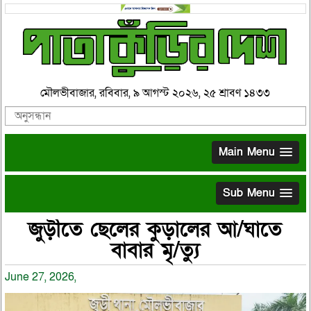
মৌলভীবাজার, রবিবার, ৯ আগস্ট ২০২৬, ২৫ শ্রাবণ ১৪৩৩
Main Menu
Sub Menu
জুড়ীতে ছেলের কুড়ালের আ/ঘাতে
বাবার মৃ/ত্যু
June 27, 2026,