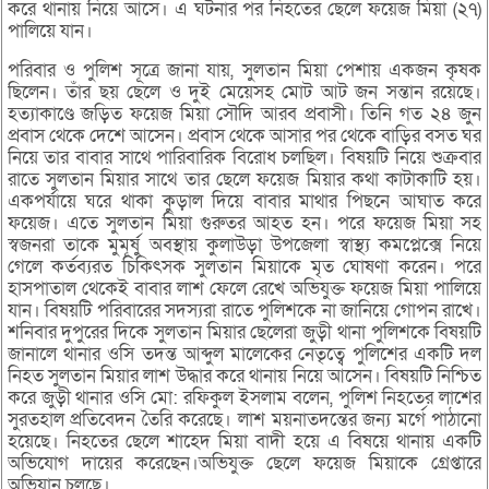
করে থানায় নিয়ে আসে। এ ঘটনার পর নিহতের ছেলে ফয়েজ মিয়া (২৭)
পালিয়ে যান।
পরিবার ও পুলিশ সূত্রে জানা যায়, সুলতান মিয়া পেশায় একজন কৃষক
ছিলেন। তাঁর ছয় ছেলে ও দুই মেয়েসহ মোট আট জন সন্তান রয়েছে।
হত্যাকাণ্ডে জড়িত ফয়েজ মিয়া সৌদি আরব প্রবাসী। তিনি গত ২৪ জুন
প্রবাস থেকে দেশে আসেন। প্রবাস থেকে আসার পর থেকে বাড়ির বসত ঘর
নিয়ে তার বাবার সাথে পারিবারিক বিরোধ চলছিল। বিষয়টি নিয়ে শুক্রবার
রাতে সুলতান মিয়ার সাথে তার ছেলে ফয়েজ মিয়ার কথা কাটাকাটি হয়।
একপর্যায়ে ঘরে থাকা কুড়াল দিয়ে বাবার মাথার পিছনে আঘাত করে
ফয়েজ। এতে সুলতান মিয়া গুরুতর আহত হন। পরে ফয়েজ মিয়া সহ
স্বজনরা তাকে মুমূর্ষু অবস্থায় কুলাউড়া উপজেলা স্বাস্থ্য কমপ্লেক্সে নিয়ে
গেলে কর্তব্যরত চিকিৎসক সুলতান মিয়াকে মৃত ঘোষণা করেন। পরে
হাসপাতাল থেকেই বাবার লাশ ফেলে রেখে অভিযুক্ত ফয়েজ মিয়া পালিয়ে
যান। বিষয়টি পরিবারের সদস্যরা রাতে পুলিশকে না জানিয়ে গোপন রাখে।
শনিবার দুপুরের দিকে সুলতান মিয়ার ছেলেরা জুড়ী থানা পুলিশকে বিষয়টি
জানালে থানার ওসি তদন্ত আব্দুল মালেকের নেতৃত্বে পুলিশের একটি দল
নিহত সুলতান মিয়ার লাশ উদ্ধার করে থানায় নিয়ে আসেন। বিষয়টি নিশ্চিত
করে জুড়ী থানার ওসি মো: রফিকুল ইসলাম বলেন, পুলিশ নিহতের লাশের
সুরতহাল প্রতিবেদন তৈরি করেছে। লাশ ময়নাতদন্তের জন্য মর্গে পাঠানো
হয়েছে। নিহতের ছেলে শাহেদ মিয়া বাদী হয়ে এ বিষয়ে থানায় একটি
অভিযোগ দায়ের করেছেন।অভিযুক্ত ছেলে ফয়েজ মিয়াকে গ্রেপ্তারে
অভিযান চলছে।