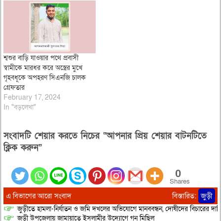
এলাকা থেকে গ্রেফতার করা হয়। ২৬
জুন রাত আনুমানিক ৮টার দিকে…
শ্বশুর বাড়ি যাওয়ার পথে প্রবাসী
স্বামীকে মারধর করে অস্ত্রের মুখে
গৃহবধূকে অপহরণ সিএনজি চালক
গ্রেফতার
February 17, 2024
In "বড়লেখা"
সংবাদটি শেয়ার করতে নিচের “আপনার প্রিয় শেয়ার বাটনটিতে
ক্লিক করুন”
0
Shares
এ বিভাগের আরো সংবাদ
বিস্তারিত:
জুড়ী
জুড়ীতে হামলা-নির্যাতন ও জমি দখলের অভিযোগে মানববন্ধন, দোষীদের বিচারের দাব
জুড়ী উপজেলায় জামায়াতে ইসলামীর উদ্যোগে গন মিছিল