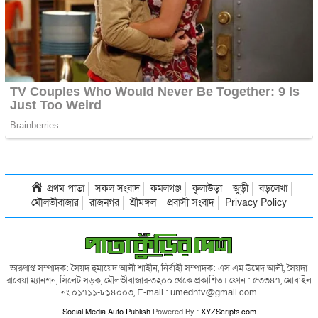
প্রথম পাতা
সকল সংবাদ
কমলগঞ্জ
কুলাউড়া
জুড়ী
বড়লেখা
মৌলভীবাজার
রাজনগর
শ্রীমঙ্গল
প্রবাসী সংবাদ
Privacy Policy
ভারপ্রাপ্ত সম্পাদক: সৈয়দ হুমায়েদ আলী শাহীন, নির্বাহী সম্পাদক: এস এম উমেদ আলী, সৈয়দা
রাবেয়া ম্যানশন, সিলেট সড়ক, মৌলভীবাজার-৩২০০ থেকে প্রকাশিত। ফোন : ৫৩৩৪৭, মোবাইল
নং ০১৭১১-৮১৪০০৩, E-mail : umedntv@gmail.com
Social Media Auto Publish
Powered By :
XYZScripts.com