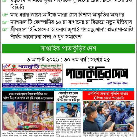
বড়লেখা সীমান্তে বৃদ্ধা মহিলাকে পুশইনের চেষ্টা: রুখে দিলো ৫২
বিজিবি
মাছ ধরার জালে আটকে মা/রা গেল বিশাল আকৃতির অজগর
ন্যাশনাল টি কোম্পানির ১২ চা বাগানের চা বিক্রয়ে নতুন ইতিহাস
শ্রীমঙ্গলে ‘ইতিহাসের আয়নায় জুলাই গণঅভ্যুত্থান’: প্রত্যাশা-প্রাপ্তি
শীর্ষক আলোচনা সভা ও যুব সমাবেশ
সাপ্তাহিক পাতাকুঁড়ির দেশ
৩ আগস্ট ২০২৬ : ৩০ তম বর্ষ : সংখ্যা ২৫