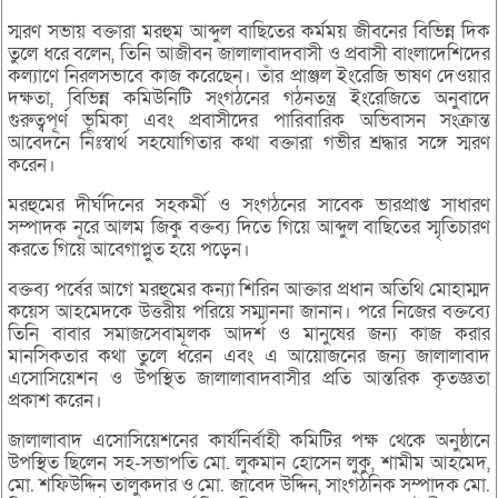
স্মরণ সভায় বক্তারা মরহুম আব্দুল বাছিতের কর্মময় জীবনের বিভিন্ন দিক
তুলে ধরে বলেন, তিনি আজীবন জালালাবাদবাসী ও প্রবাসী বাংলাদেশিদের
কল্যাণে নিরলসভাবে কাজ করেছেন। তাঁর প্রাঞ্জল ইংরেজি ভাষণ দেওয়ার
দক্ষতা, বিভিন্ন কমিউনিটি সংগঠনের গঠনতন্ত্র ইংরেজিতে অনুবাদে
গুরুত্বপূর্ণ ভূমিকা এবং প্রবাসীদের পারিবারিক অভিবাসন সংক্রান্ত
আবেদনে নিঃস্বার্থ সহযোগিতার কথা বক্তারা গভীর শ্রদ্ধার সঙ্গে স্মরণ
করেন।
মরহুমের দীর্ঘদিনের সহকর্মী ও সংগঠনের সাবেক ভারপ্রাপ্ত সাধারণ
সম্পাদক নূরে আলম জিকু বক্তব্য দিতে গিয়ে আব্দুল বাছিতের স্মৃতিচারণ
করতে গিয়ে আবেগাপ্লুত হয়ে পড়েন।
বক্তব্য পর্বের আগে মরহুমের কন্যা শিরিন আক্তার প্রধান অতিথি মোহাম্মদ
কয়েস আহমেদকে উত্তরীয় পরিয়ে সম্মাননা জানান। পরে নিজের বক্তব্যে
তিনি বাবার সমাজসেবামূলক আদর্শ ও মানুষের জন্য কাজ করার
মানসিকতার কথা তুলে ধরেন এবং এ আয়োজনের জন্য জালালাবাদ
এসোসিয়েশন ও উপস্থিত জালালাবাদবাসীর প্রতি আন্তরিক কৃতজ্ঞতা
প্রকাশ করেন।
জালালাবাদ এসোসিয়েশনের কার্যনির্বাহী কমিটির পক্ষ থেকে অনুষ্ঠানে
উপস্থিত ছিলেন সহ-সভাপতি মো. লুকমান হোসেন লুকু, শামীম আহমেদ,
মো. শফিউদ্দিন তালুকদার ও মো. জাবেদ উদ্দিন, সাংগঠনিক সম্পাদক মো.