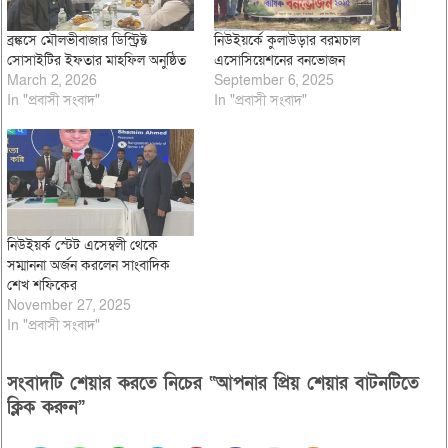
ব্রঙ্কসে মৌলভীবাজার ডিস্ট্রিক্ট
নিউইয়র্কে কুলাউড়ার বরমচাল
সোসাইটির ইফতার মাহফিল অনুষ্ঠিত
এসোসিয়েশনের বনভোজন
March 2, 2026
September 6, 2025
In "প্রবাসী সংবাদ"
In "প্রবাসী সংবাদ"
নিউইয়র্ক স্টেট এসেম্বলী থেকে
সম্মাননা অর্জন করলেন সাংবাদিক
শেখ শফিকের
November 27, 2025
In "প্রবাসী সংবাদ"
সংবাদটি শেয়ার করতে নিচের “আপনার প্রিয় শেয়ার বাটনটিতে
ক্লিক করুন”