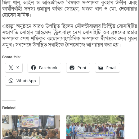
জিলু খান, আইন ও আন্তর্জাতিক বিষয়ক সম্পাদক বুরহান উদ্দীন এবং
কার্যনির্বাহী সদস্য হুমায়ুন কবির সোহেল, ফজল খান ও মো. দেলোয়ার
হোসেন মানিক।
এছাড়া অনুষ্ঠানে আরও উপস্থিত ছিলেন মৌলভীবাজার ডিস্ট্রিক্ট সোসাইটির
সভাপতি সোহান আহমেদ টুটুল,বাংলাদেশ সোসাইটি অব ব্রঙ্কসের প্রচার
সম্পাদক শেখ শফিকুর রহমান,সাংগঠনিক সম্পাদক দীপংকর দেব সুমন
প্রমুখ। সবশেষে উপস্থিত সবাইকে নৈশভোজে আপ্যায়ন করা হয়।
Share this:
X
Facebook
Print
Email
WhatsApp
Related