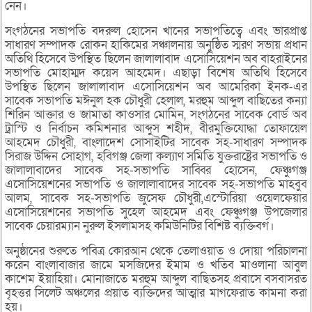
নেন।
সংগঠনের সভাপতি বদরুল হোসেন খানের সভাপতিত্বে এবং ভারপ্রাপ্ত
সাধারণ সম্পাদক রোকন হাকিমের সঞ্চালনায় অনুষ্ঠিত স্মরণ সভায় প্রধান
অতিথি হিসেবে উপস্থিত ছিলেন জালালাবাদ এসোসিয়েশন অব বাহরাইনের
সভাপতি মোহাম্মদ কয়েস আহমেদ। এছাড়া বিশেষ অতিথি হিসেবে
উপস্থিত ছিলেন জালালাবাদ এসোসিয়েশন অব আমেরিকা ইনক-এর
সাবেক সভাপতি মঈনুল হক চৌধুরী হেলাল, মরহুম আব্দুল বাছিতের কন্যা
শিরিন আক্তার ও জামাতা কাওসার মোমিন, সংগঠনের সাবেক বোর্ড অব
ট্রাস্টি ও নির্বাচন কমিশনার আব্দুস শহীদ, বীরমুক্তিযোদ্ধা তোফায়েল
আহমেদ চৌধুরী, বাংলাদেশ সোসাইটির সাবেক সহ-সাধারণ সম্পাদক
সিরাজ উদ্দিন সোহাগ, হবিগঞ্জ জেলা কল্যাণ সমিতি যুক্তরাষ্ট্রের সভাপতি ও
জালালাবাদের সাবেক সহ-সভাপতি সাব্বির হোসেন, ফেঞ্চুগঞ্জ
এসোসিয়েশনের সভাপতি ও জালালাবাদের সাবেক সহ-সভাপতি মাহবুব
আলম, সাবেক সহ-সভাপতি জুসেফ চৌধুরী,এস্টোরিয়া ওয়েলফেয়ার
এসোসিয়েশনের সভাপতি সুহেল আহমেদ এবং ফেঞ্চুগঞ্জ উপজেলার
সাবেক চেয়ারম্যান নুরুল ইসলামসহ কমিউনিটির বিশিষ্ট ব্যক্তিবর্গ।
অনুষ্ঠানের শুরুতে পবিত্র কোরআন থেকে তেলাওয়াত ও দোয়া পরিচালনা
করেন বাংলাবাজার জামে মসজিদের ইমাম ও খতিব মাওলানা আবুল
কাশেম ইয়াহিয়া। মোনাজাতে মরহুম আব্দুল বাছিতসহ প্রবাসে বসবাসরত
বৃহত্তর সিলেট অঞ্চলের প্রয়াত ব্যক্তিদের আত্মার মাগফেরাত কামনা করা
হয়।