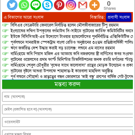
0
Shares
এ বিভাগের আরো সংবাদ
বিস্তারিত:
প্রবাসী সংবাদ
বিসিএর সেক্রেটারি জেনারেল নির্বাচিত হলেন মৌলভীবাজারের টিপু রহমান
ইংল্যান্ডের দক্ষিণ উপকূলের বর্ণমাউথ সি-সাইডে বৃটেনের কার্ডিফ কমিউনিটির বনভো
ইউকে বিসিসিআই-এর উদ্যোগে টাওয়ার হ্যামলেটসের পুনর্নির্বাচিত এক্সিকিউটিভ মে
পূর্বলন্ডনে সানরাইজ স্পেকট্রাম বাংলা রেডিও অনুষ্ঠানের ৩২তম প্রতিষ্ঠাবার্ষিকী পালিত
​ঋণে জর্জরিত দেশ উদ্ধার করাই বড় চ্যালেঞ্জ: লন্ডনে এম নাসের রহমান
বার্মিংহামে কবি পিয়াস মজিদ এর আড্ডায় কবি নজরুলের স্ত্রী নার্গিসের কবর সংরক্ষ
বৃটেনের ওয়েলসের প্রথম ফার্স্ট মিনিস্টার ডিভলিউশনের জনক রডরি মর্গানের স্ট্যাচু কা
বার্মিংহামে শেবুল চৌধুরীর ‘বৃক্ষের সাথে ভালোবাসা’ গ্রন্থের মোড়ক উন্মোচন ও প্রকা
বৃটেনের বৃষ্টলে আশুরা উপলক্ষে শাহাদাত-ই কারবালা মাহফিল অনুষ্ঠিত
পূর্ব লন্ডনে সৌহার্দ্য ও ভ্রাতৃত্বের বন্ধন জোরদারে ‘ভাই বন্ধু’ গ্রুপের বার্ষিক গেট-টুগেদা
মন্তব্য করুন