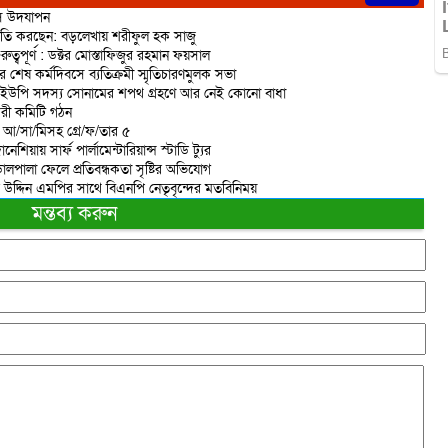
িবস উদযাপন
রাজনীতি করছেন: বড়লেখায় শরীফুল হক সাজু
বপূর্ণ : ডক্টর মোস্তাফিজুর রহমান ফয়সাল
র শেষ কর্মদিবসে ব্যতিক্রমী স্মৃতিচারণমুলক সভা
 ইউপি সদস্য সোনামের শপথ গ্রহণে আর নেই কোনো বাধা
করী কমিটি গঠন
ত আ/সা/মিসহ গ্রে/ফ/তার ৫
িয়ায় সার্ফ পার্লামেন্টারিয়ান্স স্টাডি ট্যুর
ালপালা ফেলে প্রতিবন্ধকতা সৃষ্টির অভিযোগ
র উদ্দিন এমপির সাথে বিএনপি নেতৃবৃন্দের মতবিনিময়
মন্তব্য করুন