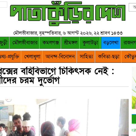
মৌলভীবাজার, বৃহস্পতিবার, ৬ আগস্ট ২০২৬, ২২ শ্রাবণ ১৪৩৩
জুড়ী
মৌলভীবাজার
কমলগঞ্জ
শ্রীমঙ্গল
কুলাউড়া
বড়লেখা
রাজন
থ্য-প্রযুক্তি
খেলাধুলা
আনন্দ-বিনোদন
সাহিত্য
কবিতা-ছড়া
কৌতু
্লেক্সের বর্হিবিভাগে চিকিৎসক নেই :
ীদের চরম দুর্ভোগ