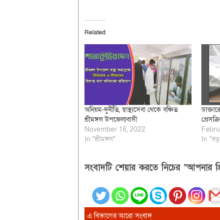
Related
অনিয়ম-দুর্নীতি, স্বাস্থ্যসেবা থেকে বঞ্চিত
ডাক্তার
শ্রীমঙ্গল উপজেলাবাসী
প্রেসক
November 16, 2022
Febru
In "শ্রীমঙ্গল"
In "বড়
সংবাদটি শেয়ার করতে নিচের “আপনার প্র
এ বিভাগের আরো সংবাদ