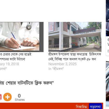
ের চেম্বার থেকে বের হতেই
শ্রীমঙ্গল উপজেলা স্বাস্থ্য কমপ্লেক্স চিকিৎসক
্রিপশনের ফটো উঠানো
নেই, বিভিন্ন পদে জনবল সংকট ৫৮ জন
ary 19, 2018
November 3, 2025
লেখা"
In "শ্রীমঙ্গল"
িয় শেয়ার বাটনটিতে ক্লিক করুন”
0
Shares
বিস্তারিত:
বড়লেখা