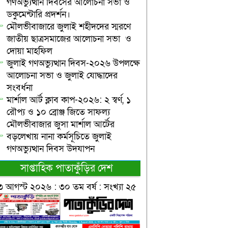
গণঅভ্যুত্থান দিবসের আলোচনা সভা ও
ডকুমেন্টারি প্রদর্শন।
মৌলভীবাজারে জুলাই শহীদদের স্মরণে
জাতীয় ছাত্রসমাজের আলোচনা সভা ও
দোয়া মাহফিল
জুলাই গণঅভ্যুত্থান দিবস-২০২৬ উপলক্ষে
আলোচনা সভা ও জুলাই যোদ্ধাদের
সংবর্ধনা
মার্শাল আর্ট ক্লাব কাপ-২০২৬: ২ স্বর্ণ, ১
রৌপ্য ও ১০ ব্রোঞ্জ জিতে সাফল্য
মৌলভীবাজার জুসা মার্শাল আর্টের
বড়লেখায় নানা কর্মসূচিতে জুলাই
গণঅভ্যুত্থান দিবস উদযাপন
সাপ্তাহিক পাতাকুঁড়ির দেশ
৩ আগস্ট ২০২৬ : ৩০ তম বর্ষ : সংখ্যা ২৫