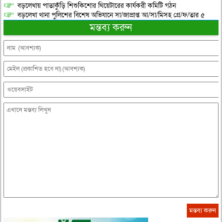
বড়লেখায় পাতাকুঁড়ি শিশুকিশোর থিয়েটারের কার্যকরী কমিটি গঠন
বড়লেখা থানা পুলিশের বিশেষ অভিযানে সা/জাপ্রাপ্ত আ/সা/মিসহ গ্রে/ফ/তার ৫
মন্তব্য করুন