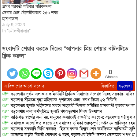
প্রসব পরবর্তী পরিবার পরিকল্পনা
সেবায় শ্রেষ্ঠ মৌলভীবাজার ২৫০ শয্যা
হাসপাতাল
July 9, 2023
In "মৌলভীবাজার"
সংবাদটি শেয়ার করতে নিচের “আপনার প্রিয় শেয়ার বাটনটিতে
ক্লিক করুন”
0
Shares
এ বিভাগের আরো সংবাদ
বিস্তারিত:
বড়লেখা
বড়লেখায় দুর্গম এলাকায় কমিউনিটি ক্লিনিক নির্মাণের উদ্যোগ নিচ্ছে সরকার- নাসির
বড়লেখা সীমান্তে বৃদ্ধা মহিলাকে পুশইনের চেষ্টা: রুখে দিলো ৫২ বিজিবি
বড়লেখায় জুলাই শহীদদের স্মরণে সহকারী শিক্ষক সমিতির মাসব্যাপী বৃক্ষরোপণ কর্ম
বড়লেখায় নানা কর্মসূচিতে জুলাই গণঅভ্যুত্থান দিবস উদযাপন
ব্যক্তিগত স্বার্থের জন্য নয়, মানুষের কল্যাণেই রাজনীতি করছেন: বড়লেখায় শরীফুল হ
সমাজকে আলোকিত করতে যুব সমাজের ভূমিকা গুরুত্বপূর্ণ : ডক্টর মোস্তাফিজুর রহম
বড়লেখা সরকারি ডিগ্রি কলেজ : হিসাব রক্ষক মিন্টুর শেষ কর্মদিবসে ব্যতিক্রমী স্মৃ
আদালত কর্তৃক বিজয়ী ঘোষণার ৩ বছর, বড়লেখায় ইউপি সদস্য সোনামের শপথ গ্র