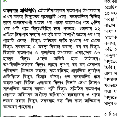
কয়েকটি
হয়েছিল
কমলগঞ্জ প্রতিনিধি॥
মৌলভীবাজারের কমলগঞ্জ উপজেলায়
১০ দফা
এখন চলছে বিদ্যুতের লুকোচুরি খেলা। কয়েকদিনে বিভিন্ন
অবস্থা
স্থানে কালবৈশাখী ঝড়ের পর থেকে কমলগঞ্জে গত ৫দিন
বাতাস শ
ধরে ৬টি গ্রাম বিদ্যুৎবিহিন হয়ে পড়েছে। শুক্রবার ২২
আধা ঘ
এপ্রিল দিবাগত সন্ধ্যার পর সৃষ্ট কাল বৈশাখী ঝড়ের পর গাছ
স্বাভ
গাছালি ভেঙ্গে বিদ্যুৎ লাইনের ক্ষতি হওয়ার পর থেকে
ব্যবসা,
বিদ্যুৎ সরবরাহে এ অবস্থা বিরাজ করছে। ঘন ঘন বিদ্যুৎ
ক্ষতি 
বিভ্রাটে কমলগঞ্জ ও কুলাউড়া উপজেলা একাংশের ৪৬
আব্দু
হাজার বিদ্যুৎ গ্রাহক অতিষ্ঠ হয়ে উঠেছেন।
বিদূতে
অপরিকল্পিতভাবে বিদ্যুৎ লাইন স্থাপন, ঘন ঘন সেকশন
ফ্রিজিং
পরিবর্তন, ফিডারে সমস্যা, ঝড়-বৃষ্টিসহ প্রাকৃতিক দুর্যোগে
রাখা স
প্রতিনিয়ত বিদ্যুৎ বিভ্রাট ঘটছে। গত কয়েকদিন ধরে
বিদ্যা
কমলগঞ্জের বিভিন্ন এলাকায় বিদ্যুৎ বিভ্রাট দেখা দিলেও
খরতাপে 
সাম্প্রতিক ঝড়ের কারণে পল্লী বিদ্যুৎ সমিতির কমলগঞ্জ
করা য
জোনাল অফিসের অধীনস্থ অধিকাংশ হাটবাজার ও গ্রামে
বিদ্যুত
দফায় দফায় বিদ্যুৎ সরবরাহ বন্ধ ছিল বলে অভিযোগ
মানুষ 
করেছেন গ্রাহকরা।
৫ দিনে