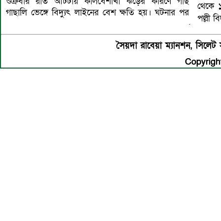
শুক্রবার রাত আটটায় কালবৈশাখী ঝড়ের কারণে গাছ
থেকে ১
গাছালি ভেঙ্গে বিদ্যুৎ লাইনের বেশ ক্ষতি হয়। ঘটনার পর
পল্লী 
সৈয়দা রাবেয়া ম্যানশন, সিল
Copyright