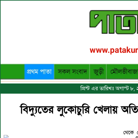
প্রিন্ট এর তারিখঃ অগাস্ট 
বিদ্যুতের লুকোচুরি খেলায় অতিষ
থেকে ম