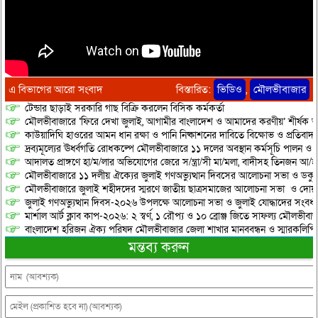
এ বিভাগের আরো সংবাদ
বিস্তারিত:
ভিডিও
,
মৌলভীবাজার
টেন্ডার ছাড়াই সরকারি গাছ বিক্রি করলেন বিসিক কর্মকর্তা
মৌলভীবাজারে ‘ফিরে দেখা জুলাই, আগামীর বাংলাদেশ ও আমাদের করণীয়’ শীর্ষক আ
কাউয়াদিঘি হাওরের আমন ধান রক্ষা ও পানি নিষ্কাশনের দাবিতে বিক্ষোভ ও প্রতিবাদ
দ্রব্যমূল্যের ঊর্ধ্বগতি রোধকল্পে মৌলভীবাজারে ১১ দলের অবস্থান কর্মসূচি পালন ও স
আদালত প্রাঙ্গণে হা/ম/লার অভিযোগের জেরে স/ন্ত্রা/সী মা/মলা, বাদীসহ তিনজন আ/হ
মৌলভীবাজারে ১১ দলীয় ঐক্যের জুলাই গণঅভ্যুত্থান দিবসের আলোচনা সভা ও ডকুমেন্
মৌলভীবাজারে জুলাই শহীদদের স্মরণে জাতীয় ছাত্রসমাজের আলোচনা সভা ও দোয়
জুলাই গণঅভ্যুত্থান দিবস-২০২৬ উপলক্ষে আলোচনা সভা ও জুলাই যোদ্ধাদের সংবর্ধ
মার্শাল আর্ট ক্লাব কাপ-২০২৬: ২ স্বর্ণ, ১ রৌপ্য ও ১০ ব্রোঞ্জ জিতে সাফল্য মৌলভীবাজ
বাংলাদেশ হরিজন ঐক্য পরিষদ মৌলভীবাজার জেলা শাখার মানববন্ধন ও স্মারকলিপি প
মন্তব্য করুন