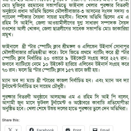
মোঃ মুজিবুর রহমানের সভাপতিত্বে ফাইনাল খেলার পুরষ্কার বিতরণী
অনুষ্ঠানে প্রধান অতিথি ছিলেন মৌলভীবাজার-৩ আসনের সংসদ সদস্য ও
প্যানেল স্পীকার সৈয়দা সায়রা মহসীন। বিশেষ অতিথি ছিলেন এম এ
রহিম সি আইপি, জেলা আওয়ামীলীগের যুগ্ন সাধারণ সম্পাদক সৈয়দ
নওশের আলী খোকন, জেলা ছাত্রলীগের সাবেক সভাপতি মোঃ জাকারিয়া
প্রমুখ।
ফাইনালে থ্রী স্টার স্পোটিং ক্লাব শ্রীমঙ্গল ও এলিভেন উইনার্স সোনাপুর
মৌলভীবাজার প্রতিদ্বন্ধীতা করে। টসে জিতে প্রথমে ব্যাটিং করে থ্রী স্টার
স্পোটিং ক্লাব নির্ধারিত ২০ ওভারে ৯ উইকেটে সংগ্রহ করে ২২৭ রান।
জবাবে ব্যাটিংয়ে নেমে ১০ উইকেট হারিয়ে এলিবেন উইনার্স সংগ্রহ করে
৭০ রান। ফলে থ্রি স্টার স্পোটিং ক্লাব ১৫৭ রানে জয়ী হয়।
ম্যান অব দ্য ম্যাচ থ্রী স্টারের কাজল নির্বাচিত হন। এবং ম্যান অব দ্যা
টুর্নামেন্ট নির্বাচিত হন সায়েম চৌধুরী।
পুরষ্কার বিতরণী অনুষ্ঠানে আলহাজ্জ এম এ রহিম সি আই পি বলেন,
আগামী জুন মাসে ফুটবল টুর্নামেন্ট ও অক্টোবরে কাবাডি প্রতিযোগীতা
অনুষ্ঠিত হবে। খেলা শেষে উভয় দলের হাতে পুরষ্কার তুলে দেন অতিথিরা।
Share this:
X
Facebook
Print
Email