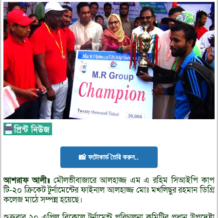
📸 ফটোকার্ড তৈরি করুন..
আশরাফ
আলী॥
মৌলভীবাজারে আলহাজ্জ এম এ রহিম সিআইপি কাপ
টি-২০ ক্রিকেট টুর্নামেন্টের ফাইনাল আলহাজ্জ মোঃ মখলিছুর রহমান ডিগ্রি
কলেজ মাঠে সম্পন্ন হয়েছে।
শুক্রবার ২০ এপ্রিল বিকেলে টুর্নামেন্ট পরিচালনা কমিটির প্রধান উপদেষ্টা