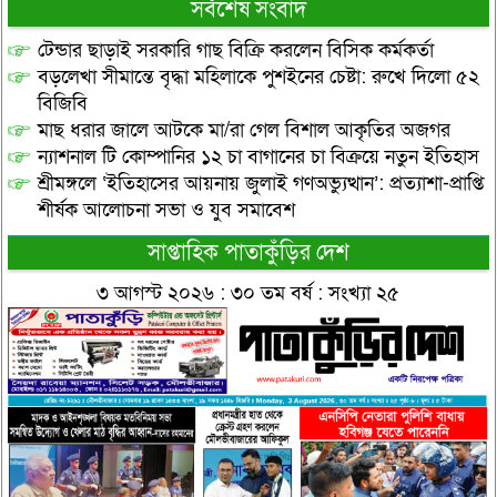
সর্বশেষ সংবাদ
টেন্ডার ছাড়াই সরকারি গাছ বিক্রি করলেন বিসিক কর্মকর্তা
বড়লেখা সীমান্তে বৃদ্ধা মহিলাকে পুশইনের চেষ্টা: রুখে দিলো ৫২
বিজিবি
মাছ ধরার জালে আটকে মা/রা গেল বিশাল আকৃতির অজগর
ন্যাশনাল টি কোম্পানির ১২ চা বাগানের চা বিক্রয়ে নতুন ইতিহাস
শ্রীমঙ্গলে ‘ইতিহাসের আয়নায় জুলাই গণঅভ্যুত্থান’: প্রত্যাশা-প্রাপ্তি
শীর্ষক আলোচনা সভা ও যুব সমাবেশ
সাপ্তাহিক পাতাকুঁড়ির দেশ
৩ আগস্ট ২০২৬ : ৩০ তম বর্ষ : সংখ্যা ২৫