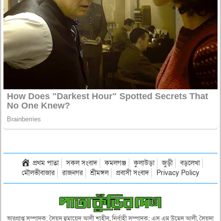
প্রথম পাতা
সকল সংবাদ
কমলগঞ্জ
কুলাউড়া
জুড়ী
বড়লেখা
মৌলভীবাজার
রাজনগর
শ্রীমঙ্গল
প্রবাসী সংবাদ
Privacy Policy
ভারপ্রাপ্ত সম্পাদক: সৈয়দ হুমায়েদ আলী শাহীন, নির্বাহী সম্পাদক: এস এম উমেদ আলী, সৈয়দা