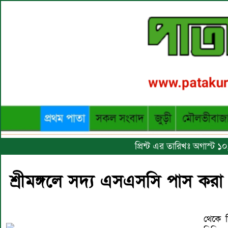
প্রিন্ট এর তারিখঃ অগাস্ট 
শ্রীমঙ্গলে সদ্য এসএসসি পাস করা
থেকে শ