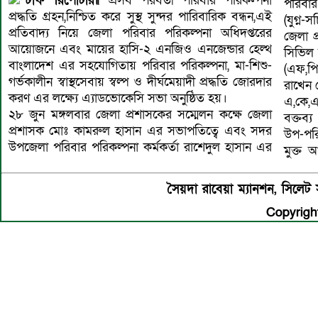
স্টাফ রিপোর্টার॥
প্রসব পরবর্তী পরিবার পরিকল্পনা
পরিবার
প্রদ্ধতি গ্রহন,নিশ্চিত করে সুস্থ সুন্দর পারিবারিক বন্ধন,এই
(যুগ্ন
প্রতিবাদ্য নিয়ে জেলা পরিবার পরিকল্পনা অধিদপ্তরের
জেলা প
আয়োজনে এবং মায়ের হাসি-২ এনজিও এনজেন্ডার হেল্থ
সিভিল 
বাংলাদেশ এর সহযোগিতায় পরিবার পরিকল্পনা, মা-শিশু-
(এফ,পি
গর্ভকালীন স্বাস্থসেবায় স্বল্প ও দীর্ঘমেয়াদী প্রদ্ধতি জোরদার
রাখেন 
করণ এর লক্ষ্যে এ্যাডভোকেসি সভা অনুষ্ঠিত হয়।
এ,কে,এ
২৮ জুন মঙ্গলবার জেলা প্রশাসকের সম্মেলন কক্ষে জেলা
বক্তব্
প্রশাসক মোঃ কামরুল হাসান এর সভাপতিত্বে এবং সদর
উপ-পরিচ
উপজেলা পরিবার পরিকল্পনা কর্মকর্তা রাশেদুল হাসান এর
মুক্ত 
সৈয়দা রাবেয়া ম্যানশন, সিল
Copyright