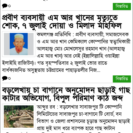
০
বিস্তারিত
প্রবীণ ব্যবসায়ী এম আর খানের মৃত্যুতে
শোক, ৭ জুলাই দোয়া ও মিলাদ মাহফিল
কমলগঞ্জ প্রতিনিধি : প্রবীণ ব্যবসায়ী, সমাজসেবক
ও এম আর খান কেমিক্যাল কোম্পানির স্বত্বাধিকারী
আলহাজ্ব মোঃ মোখলেসুর রহমান খান (আলহাজ্ব
এম আর খান) আর নেই (ইন্নালিল্লাহি ওয়াইন্না
ইলাইহি রাজিউন)। গত বৃহস্পতিবার ২ জুলাই ভোর রাতে
বার্ধক্যজনিত অসুস্থতায় চট্টগ্রামের পাহাড়তলীর নিজ...
০
বিস্তারিত
বড়লেখায় চা বাগানে অনুমোদন ছাড়াই গাছ
কাটার অভিযোগ, বিপুল পরিমাণ কাঠ জব্দ
আব্দুর রব : বড়লেখার সাবাজপুর টি কোম্পানি
লিমিটেডের সাবাজপুর চা-বাগানে টি বোর্ড, বন
বিভাগ ও জেলা প্রশাসনের চূড়ান্ত অনুমোদন ছাড়াই
প্রায় দুই মাস ধরে ব্যাপক হারে গাছ কাটান