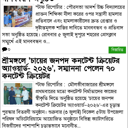
স্টাফ রিপোর্টার : পৌরসভা আদর্শ উচ্চ বিদ্যালয়ের
প্রাক্তন শিক্ষিকা নীলা করের ওপর সন্ত্রাসী হামলার
প্রতিবাদে এবং হামলাকারীদের দ্রুত গ্রেপ্তার ও
দৃষ্টান্তমূলক শাস্তির দাবিতে মানববন্ধন ও প্রতিবাদ
সভা অনুষ্ঠিত হয়েছে। রোববার ৫ জুলাই দুপুরে শহরের প্রেসক্লাব
সম্মুর্খে এই মানববন্ধন ও...
০
বিস্তারিত
শ্রীমঙ্গলে ‘চায়ের জনপদ কনটেন্ট ক্রিয়েটর
অ্যাওয়ার্ড- ২০২৬’, সম্মাননা পেলেন ৭০
কনটেন্ট ক্রিয়েটর
স্টাফ রিপোর্টার : মৌলভীবাজারের শ্রীমঙ্গলে
প্রথমবারের মতো কনটেন্ট নির্মাতাদের কাজের
স্বীকৃতি দিতে অনুষ্ঠিত হয়েছে ‘চায়ের জনপদ
কনটেন্ট ক্রিয়েটর অ্যাওয়ার্ড–২০২৬’-এর চূড়ান্ত
পুরস্কার বিতরণী অনুষ্ঠান। শুক্রবার (৩ জুলাই) বিকেল ৫টায় উপজেলা
পরিষদ অডিটোরিয়ামে আয়োজিত অনুষ্ঠানে বিভিন্ন ক্যাটাগরিতে
বিজয়ীদের পাশাপাশি চূড়ান্তভাবে মনোনীত...