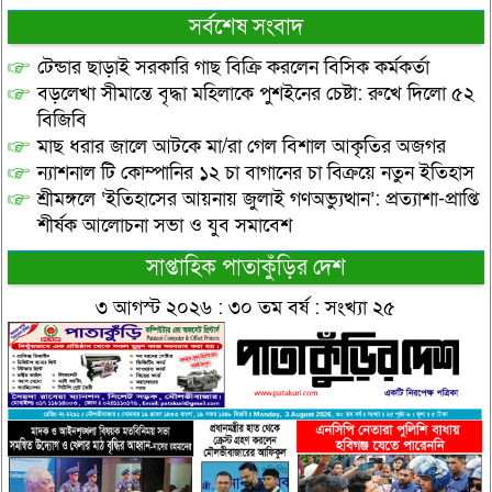
সর্বশেষ সংবাদ
টেন্ডার ছাড়াই সরকারি গাছ বিক্রি করলেন বিসিক কর্মকর্তা
বড়লেখা সীমান্তে বৃদ্ধা মহিলাকে পুশইনের চেষ্টা: রুখে দিলো ৫২
বিজিবি
মাছ ধরার জালে আটকে মা/রা গেল বিশাল আকৃতির অজগর
ন্যাশনাল টি কোম্পানির ১২ চা বাগানের চা বিক্রয়ে নতুন ইতিহাস
শ্রীমঙ্গলে ‘ইতিহাসের আয়নায় জুলাই গণঅভ্যুত্থান’: প্রত্যাশা-প্রাপ্তি
শীর্ষক আলোচনা সভা ও যুব সমাবেশ
সাপ্তাহিক পাতাকুঁড়ির দেশ
৩ আগস্ট ২০২৬ : ৩০ তম বর্ষ : সংখ্যা ২৫