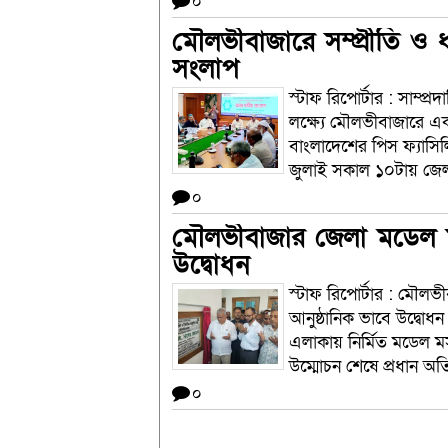
০
মৌলভীবাজারে সম্প্রীতি ও ধর
সংলাপ
স্টাফ রিপোর্টার : সাম্প্র
লক্ষ্যে মৌলভীবাজারে এক আ
বাংলাদেশের পিস ফ্যাসি
জুলাই সকাল ১০টায় জেলা 
০
মৌলভীবাজার জেলা মডেল মস
উদ্বোধন
স্টাফ রিপোর্টার : মৌলভ
আনুষ্ঠানিক ভাবে উদ্বোধ
এলাকায় নির্মিত মডেল ম
উম্মোচন শেষে প্রধান অতি
০