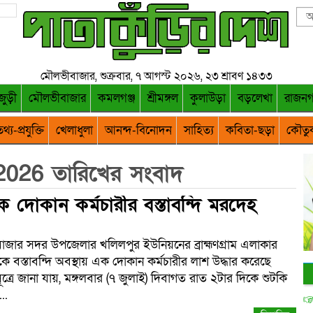
মৌলভীবাজার, শুক্রবার, ৭ আগস্ট ২০২৬, ২৩ শ্রাবণ ১৪৩৩
জুড়ী
মৌলভীবাজার
কমলগঞ্জ
শ্রীমঙ্গল
কুলাউড়া
বড়লেখা
রাজন
থ্য-প্রযুক্তি
খেলাধুলা
আনন্দ-বিনোদন
সাহিত্য
কবিতা-ছড়া
কৌতু
 2026 তারিখের সংবাদ
দোকান কর্মচারীর বস্তাবন্দি মরদেহ
বাজার সদর উপজেলার খলিলপুর ইউনিয়নের ব্রাহ্মণগ্রাম এলাকার
 বস্তাবন্দি অবস্থায় এক দোকান কর্মচারীর লাশ উদ্ধার করেছে
সূত্রে জানা যায়, মঙ্গলবার (৭ জুলাই) দিবাগত রাত ২টার দিকে শুটকি
..