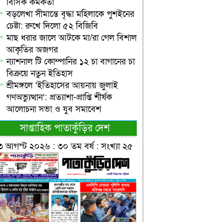
বিসিক কর্মকর্তা
বড়লেখা সীমান্তে বৃদ্ধা মহিলাকে পুশইনের
চেষ্টা: রুখে দিলো ৫২ বিজিবি
মাছ ধরার জালে আটকে মা/রা গেল বিশাল
আকৃতির অজগর
ন্যাশনাল টি কোম্পানির ১২ চা বাগানের চা
বিক্রয়ে নতুন ইতিহাস
শ্রীমঙ্গলে ‘ইতিহাসের আয়নায় জুলাই
গণঅভ্যুত্থান’: প্রত্যাশা-প্রাপ্তি শীর্ষক
আলোচনা সভা ও যুব সমাবেশ
সাপ্তাহিক পাতাকুঁড়ির দেশ
৩ আগস্ট ২০২৬ : ৩০ তম বর্ষ : সংখ্যা ২৫