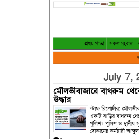
প্রথম পাতা
সকল সংবাদ
ত
July 7,
মৌলভীবাজারে বাথরুম থেকে 
উদ্ধার
স্টাফ রিপোর্টার: মৌলভী
একটি বাড়ির বাথরুম থেকে
পুলিশ। পুলিশ ও স্থানীয় 
দোকানের কর্মচারী আব্দুল.