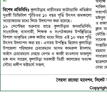
অধ্যক্ষ
সোহেল
শাকিল 
মাহবুব
বিশেষ প্রতিনিধি॥
কুলাউড়ার প্রাচীনতম ফটোগ্রাফি প্রতিষ্ঠান
সভাপত
রহমান
সুরভী ডিজিটাল স্টুডিওর ১০ বছর পূর্তি উৎসব জমকালো
মঈনুল 
সুমন, 
আয়োজনের মধ্যে দিয়ে উদযাপন করা হয়েছে।
ও প্রক
সম্পাদ
১৬ সেপ্টেম্বর শুক্রবার রাতে কুলাউড়ার জনপ্রতিনিধি,
ক্লাব
ফরিদ, 
সাংবাদিক, ব্যবসায়ী, শিক্ষক ও সংগঠকদের উপস্থিতিতে
ফৌজি চ
সম্পা
বিশাল আকৃতির কেক কাটার মধ্যে দিয়ে এই ১০ বছর পূর্তি
সাবেক 
মুক্তা
উৎসব উদযাপন করা হয়। এসময় উপস্থিত ছিলেন কুলাউড়া
সাপ্তাহ
সাধারণ 
উপজেলা পরিষদের চেয়ারম্যান আসম কামরুল ইসলাম,
রহমান
সুরভী 
ভাইস চেয়ারম্যান নেহার বেগম ও কাজী মাওলানা ফজলুল
সাধারণ
হক খান সাহেদ, কুলাউড়া সরকারী ডিগ্রী কলেজের অধ্যক্ষ
ছাত্রদ
সৌম্য প্রদীপ ভট্টাচার্য সজল,
নেতা ম
সৈয়দা রাবেয়া ম্যানশন, সিল
Copyright