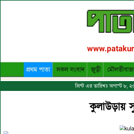
প্রিন্ট এর তারিখঃ অগাস্ট ৮,
কুলাউড়ায় স