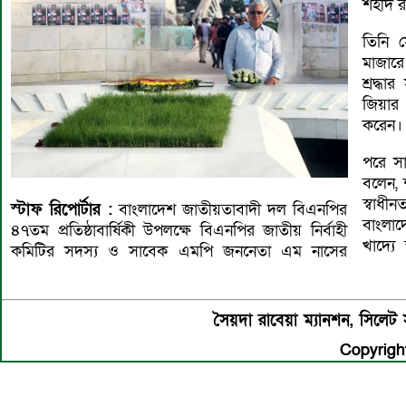
শহীদ র
তিনি স
মাজারে 
শ্রদ্ধ
জিয়ার
করেন।
পরে স
বলেন, 
স্বাধীন
স্টাফ
রিপোর্টার :
বাংলাদেশ জাতীয়তাবাদী দল বিএনপির
বাংলাদে
৪৭তম প্রতিষ্ঠাবার্ষিকী উপলক্ষে বিএনপির জাতীয় নির্বাহী
খাদ্যে
কমিটির সদস্য ও সাবেক এমপি জননেতা এম নাসের
সৈয়দা রাবেয়া ম্যানশন, সিল
Copyright