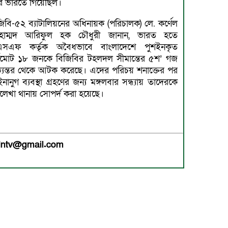
ে ভারতে গিয়েছিল।
িবি-৫২ ব্যাটালিয়নের অধিনায়ক (পরিচালক) লে. কর্ণেল
হাম্মদ আরিফুল হক চৌধুরী জানান, ভারত হতে
এসএফ কর্তৃক অবৈধভাবে বাংলাদেশে পুশইনকৃত
্বমোট ১৮ জনকে বিজিবির টহলদল সীমান্তের ৫শ’ গজ
্যন্তর থেকে আটক করেছে। এদের পরিচয় শনাক্তের পর
ানুগ ব্যবস্থা গ্রহণের জন্য মঙ্গলবার সন্ধ্যায় তাদেরকে
লেখা থানায় সোপর্দ করা হয়েছে।
medntv@gmail.com