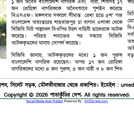
১ জন অবৈধ বাংলাদেশি নাগরিক এবং নারী, শিশুসহ ১৭
কর
জন রোহিঙ্গা নাগরিককে অবৈধভাবে পুশইন করেছে
বিজ
বিএসএফ। মঙ্গলবার সকালে সীমান্ত রেখা হতে ৫শ’ গজ
মো
বাংলাদেশ অভ্যন্তরের শাহবাজপুর চা বাগান এলাকা থেকে
বি
বিজিবি নিউ পাল্লাথল বিওপির টহল বাহিনী তাদেরকে আটক
সর
করেছে। পরিচয় শনাক্তের পর সন্ধ্যায় বিজিবি
অভ
আটককৃতদের থানায় সোপর্দ করেছে।
আইন
বিজিবি জানায়, আটককৃতদের মধ্যে ১ জন পুরুষ
বড়
বাংলাদেশি নাগরিক রয়েছেন। অপর ১৭ জন রোহিঙ্গা
নাগরিকদের মধ্যে ৪ জন পুরুষ, ৫ জন নারী ও ৮ জন শিশু
যানশন, সিলেট সড়ক, মৌলভীবাজার থেকে প্রকাশিত। ইমেইল : u
Copyright © 2026 পাতাকুঁডির দেশ. All rights reserved.
Social Media Auto Publish
Powered By :
XYZScripts.com