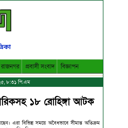
০২৫, ৮:৩১ পি.এম
গরিকসহ ১৮ রোহিঙ্গা আটক
েছেন। এরা বিভিন্ন সময়ে অবৈধভাবে সীমান্ত অতিক্রম