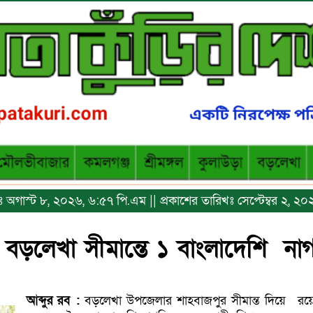
খঃ অগাস্ট ৮, ২০২৬, ৬:৫৭ পি.এম || প্রকাশের তারিখঃ সেপ্টেম্বর ২, ২
ড়লেখা সীমান্তে ১ বাংলাদেশি না
আব্দুর
রব
:
বড়লেখা উপজেলার শাহবাজপুর সীমান্ত দিয়ে
রয়