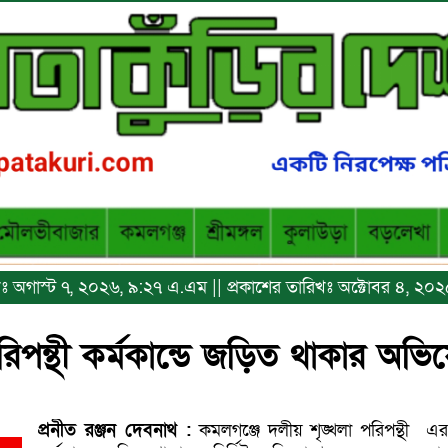
রিখঃ অগাস্ট ৭, ২০২৬, ৯:২৭ এ.এম || প্রকাশের তারিখঃ অক্টোবর ৪, ২০
রিপন্থী কর্মকান্ডে জড়িত থাকার অভি
প্রনীত
রঞ্জন
দেবনাথ :
কমলগঞ্জে দলীয় শৃঙ্খলা পরিপন্থী
এর