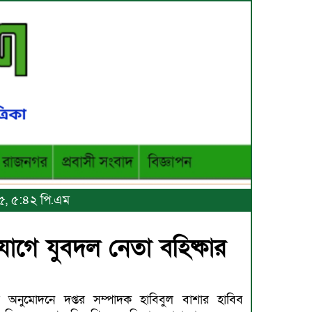
২৫, ৫:৪২ পি.এম
যোগে যুবদল নেতা বহিষ্কার
 অনুমোদনে দপ্তর সম্পাদক হাবিবুল বাশার হাবিব