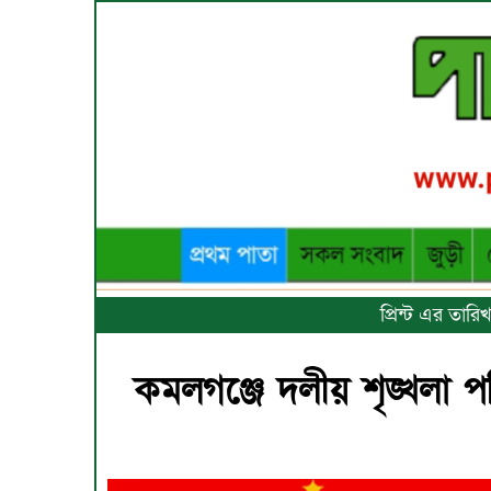
প্রিন্ট এর তা
কমলগঞ্জে দলীয় শৃঙ্খলা প