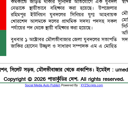
কর্মকান্ডে জড়িত থাকার সুনির্দিষ্ট অভিযোগে এক যুবদল
স্ব
নেতাকে স্থায়ীভাবে বহিষ্কার করা হয়েছে। উপজেলার
মৌ
রহিমপুর ইউনিয়ন যুবদলের সিনিয়র যুগ্ম আহবায়ক
মো
খোরশেদ আলমকে দলের প্রাথমিক সদস্য পদসহ সকল
সি
পর্যায়ের পদ থেকে স্থায়ী বহিষ্কার করা হয়েছে।
অভ
বুধবার ১ অক্টোবর মৌলভীবাজার জেলা যুবদলের সভাপতি
সদ
জাকির হোসেন উজ্জ্বল ও সাধারণ সম্পাদক এম এ মোহিত
যানশন, সিলেট সড়ক, মৌলভীবাজার থেকে প্রকাশিত। ইমেইল : u
Copyright © 2026 পাতাকুঁডির দেশ. All rights reserved.
Social Media Auto Publish
Powered By :
XYZScripts.com