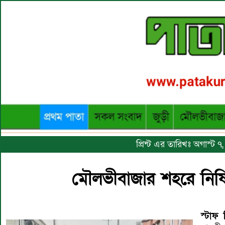
প্রিন্ট এর তারিখঃ অগাস্ট
মৌলভীবাজার শহরে নিষিদ্
স্টাফ