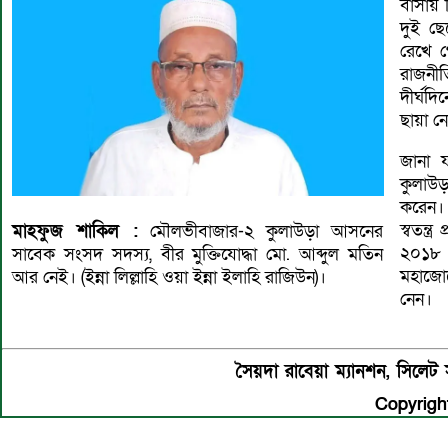
বাসায় ত
দুই ছে
রেখে গ
রাজনী
দীর্ঘদ
ছায়া ন
জানা 
কুলাউড়া
করেন।
স্বতন্ত্
মাহফুজ
শাকিল :
মৌলভীবাজার-২ কুলাউড়া আসনের
২০১৮ 
সাবেক সংসদ সদস্য, বীর মুক্তিযোদ্ধা মো. আব্দুল মতিন
মহাজোটে
আর নেই। (ইন্না লিল্লাহি ওয়া ইন্না ইলাহি রাজিউন)।
নেন।
সৈয়দা রাবেয়া ম্যানশন, সিল
Copyright