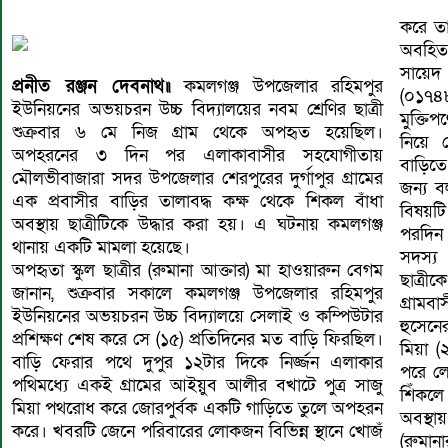
করে তা
অবহিত 
সায়েদ
প্রনীত রঞ্জন দেবনাথ॥
কমলগঞ্জ উপজেলার রহিমপুর
(০১৭
ইউনিয়নের অভয়চরন উচ্চ বিদ্যালয়ের নবম শ্রেণির ছাত্রী
মুক্তি
শুক্রবার ৬ মে নিজ গ্রাম থেকে অপহৃত হয়েছিল।
নিয়ে শ
অপহরনের ৩ দিন পর এলাকাবাসীর সহযোগীতায়
বাড়িতে
মৌলভীবাজারা সদর উপজেলার শেরপুরের দুর্গাপুর গ্রামের
জন্য 
এক প্রবাসীর বাড়ির তালাবদ্ধ কক্ষ থেকে শিকল বাঁধা
বিষয়টি 
অবস্থায় ছাত্রীটিকে উদ্ধার করা হয়। এ ঘটনায় কমলগঞ্জ
পরদিন
থানায় একটি মামলা হয়েছে।
সদস্য
অপহৃতা স্কুল ছাত্রীর (রুমানা আক্তার) মা হাওয়ারুন বেগম
ছাত্রী
জানান, শুক্রবার সকালে কমলগঞ্জ উপজেলার রহিমপুর
গ্রামব
ইউনিয়নের অভয়চরন উচ্চ বিদ্যালয়ে সেলাই ও কম্পিউটার
হুসেনে
প্রশিক্ষণ শেষ করে সে (১৫) প্রতিদিনের মত বাড়ি ফিরছিল।
মিয়া (
বাড়ি ফেরার পথে দুপুর ১২টার দিকে নির্জ্জন এলাকার
পরে লো
পথিমধ্যে একই গ্রামের আইয়ুব আলীর বখাটে পুত্র সাজু
শিঁকলে 
মিয়া পথরোধ করে জোরপুর্বক একটি গাড়িতে তুলে অপহরন
অবস্থা
করে। খবরটি জেনে পরিবারের লোকজন বিভিন্ন স্থানে খোজঁ
(রুমানা