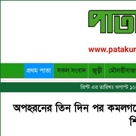
প্রিন্ট এর তারিখঃ অগাস্ট 
অপহরনের তিন দিন পর কমলগঞ্জের 
শ