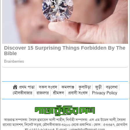
প্রথম পাতা
সকল সংবাদ
কমলগঞ্জ
কুলাউড়া
জুড়ী
বড়লেখা
মৌলভীবাজার
রাজনগর
শ্রীমঙ্গল
প্রবাসী সংবাদ
Privacy Policy
ভারপ্রাপ্ত সম্পাদক: সৈয়দ হুমায়েদ আলী শাহীন, নির্বাহী সম্পাদক: এস এম উমেদ আলী, সৈয়দা
রাবেয়া ম্যানশন, সিলেট সড়ক, মৌলভীবাজার-৩২০০ থেকে প্রকাশিত। ফোন : ৫৩৩৪৭, মোবাইল
নং ০১৭১১-৮১৪০০৩, E-mail : umedntv@gmail.com