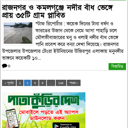
রাজনগর ও কমলগঞ্জে নদীর বাঁধ ভেঙ্গে
প্রায় ৩৫টি গ্রাম প্লাবিত
স্টাফ রিপোর্টার : কয়েক দিনের টানা বর্ষণ ও
ভারতের উজান থেকে নেমে আসা পাহাড়ি ঢলে
মৌলভীবাজারের মনু ও ধলাই নদীর বাঁধ ভেঙ্গে
পানি প্রবেশ করে বন্যা দেখা দিয়েছে। রাজনগর
উপজেলার উপজেলার টেংরা ইউনিয়নের উজিরপুর এলাকায় মনুনদীর
ভাঙ্গনে কয়েকটি ১০...
০
বিস্তারিত
« পূর্বের
১
২
৩
৪
…
১৯৪
পরের »