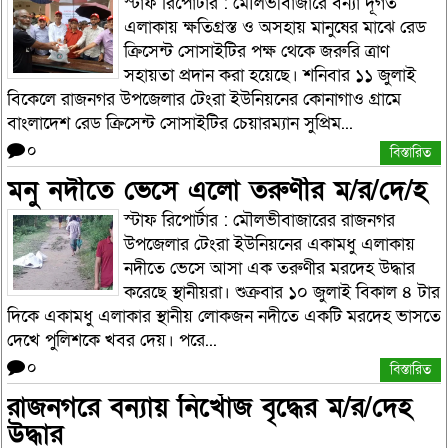
স্টাফ রিপোর্টার : মৌলভীবাজারে বন্যা দূর্গত
এলাকায় ক্ষতিগ্রস্ত ও অসহায় মানুষের মাঝে রেড
ক্রিসেন্ট সোসাইটির পক্ষ থেকে জরুরি ত্রাণ
সহায়তা প্রদান করা হয়েছে। শনিবার ১১ জুলাই
বিকেলে রাজনগর উপজেলার টেংরা ইউনিয়নের কোনাগাও গ্রামে
বাংলাদেশ রেড ক্রিসেন্ট সোসাইটির চেয়ারম্যান সুপ্রিম...
০
বিস্তারিত
মনু নদীতে ভেসে এলো তরুণীর ম/র/দে/হ
স্টাফ রিপোর্টার : মৌলভীবাজারের রাজনগর
উপজেলার টেংরা ইউনিয়নের একামধু এলাকায়
নদীতে ভেসে আসা এক তরুণীর মরদেহ উদ্ধার
করেছে স্থানীয়রা। শুক্রবার ১০ জুলাই বিকাল ৪ টার
দিকে একামধু এলাকার স্থানীয় লোকজন নদীতে একটি মরদেহ ভাসতে
দেখে পুলিশকে খবর দেয়। পরে...
০
বিস্তারিত
রাজনগরে বন্যায় নিখোঁজ বৃদ্ধের ম/র/দেহ
উদ্ধার