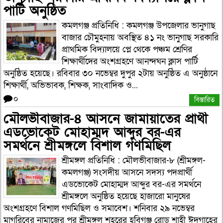
পার্টি অনুষ্ঠিত
কমলগঞ্জ প্রতিনিধি : কমলগঞ্জ উপজেলার ভানুগাছ
বাজার চৌমুহনায় অবস্থিত ৪১ নং ভানুগাছ সরকারি
প্রাথমিক বিদ্যালয়ে প্লে থেকে পঞ্চম শ্রেণির
শিক্ষার্থীদের অংশগ্রহণে আনন্দঘন ক্লাস পার্টি
অনুষ্ঠিত হয়েছে। রবিবার ৩০ নভেম্বর দুপুর ২টায় অনুষ্ঠিত এ অনুষ্ঠানে
শিক্ষার্থী, অভিভাবক, শিক্ষক, সাংবাদিক ও...
০
বিস্তারিত
মৌলভীবাজার-৪ আসনে জামায়াতের প্রার্থী
এডভোকেট মোহাম্মদ আব্দুর বর-এর
সমর্থনে শ্রীমঙ্গলে বিশাল গণমিছিল
শ্রীমঙ্গল প্রতিনিধি : মৌলভীবাজার-৮ (শ্রীমঙ্গল-
কমলগঞ্জ) সংসদীয় আসনে সদস্য পদপ্রার্থী
এডভোকেট মোহাম্মদ আব্দুর বর-এর সমর্থনে
শ্রীমঙ্গলে অনুষ্ঠিত হয়েছে হাজারো মানুষের
অংশগ্রহণে বিশাল গণমিছিল ও সমাবেশ। শনিবার ২৯ নভেম্বর
মাগরিবের নামাজের পর শ্রীমঙ্গল শহরের হবিগঞ্জ রোড শাহী ঈদগাহের