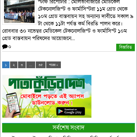
স্টাফ রিপোর্টার : মৌলভীবাজারে মেডিকেল
টেকনোলজিস্ট ও ফার্মাসিস্টরা ১১ম গ্রেড থেকে
১০ম গ্রেড বাস্তবায়ন সহ অন্যান্য দাবীতে সকাল ৯
টা থেকে ১১টা পর্যন্ত কর্ম বিরতি পালন করে।
রোববার ৩০ নভেম্বর মেডিকেল টেকনোলজিস্ট ও ফার্মাসিস্ট ১০ম
গ্রেড বাস্তবায়ন পরিষদের আয়োজনে...
০
বিস্তারিত
১
২
৩
…
৩৫
পরের »
সর্বশেষ সংবাদ