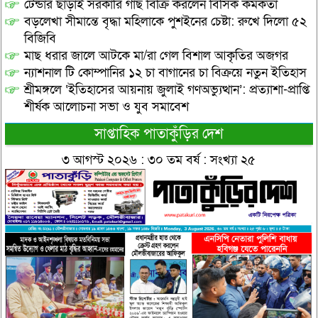
টেন্ডার ছাড়াই সরকারি গাছ বিক্রি করলেন বিসিক কর্মকর্তা
বড়লেখা সীমান্তে বৃদ্ধা মহিলাকে পুশইনের চেষ্টা: রুখে দিলো ৫২
বিজিবি
মাছ ধরার জালে আটকে মা/রা গেল বিশাল আকৃতির অজগর
ন্যাশনাল টি কোম্পানির ১২ চা বাগানের চা বিক্রয়ে নতুন ইতিহাস
শ্রীমঙ্গলে ‘ইতিহাসের আয়নায় জুলাই গণঅভ্যুত্থান’: প্রত্যাশা-প্রাপ্তি
শীর্ষক আলোচনা সভা ও যুব সমাবেশ
সাপ্তাহিক পাতাকুঁড়ির দেশ
৩ আগস্ট ২০২৬ : ৩০ তম বর্ষ : সংখ্যা ২৫