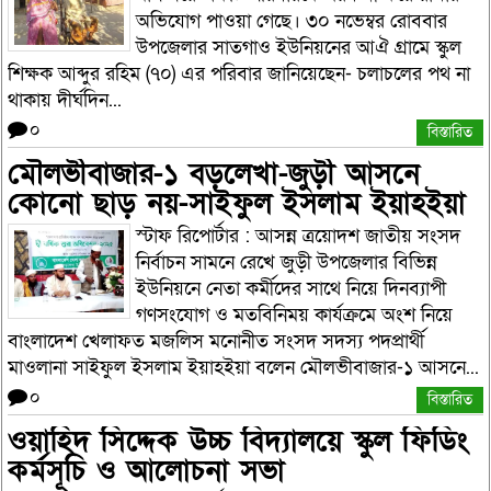
অভিযোগ পাওয়া গেছে। ৩০ নভেম্বর রোববার
উপজেলার সাতগাও ইউনিয়নের আঐ গ্রামে স্কুল
শিক্ষক আব্দুর রহিম (৭০) এর পরিবার জানিয়েছেন- চলাচলের পথ না
থাকায় দীর্ঘদিন...
০
বিস্তারিত
মৌলভীবাজার-১ বড়লেখা-জুড়ী আসনে
কোনো ছাড় নয়-সাইফুল ইসলাম ইয়াহইয়া
স্টাফ রিপোর্টার : আসন্ন ত্রয়োদশ জাতীয় সংসদ
নির্বাচন সামনে রেখে জুড়ী উপজেলার বিভিন্ন
ইউনিয়নে নেতা কর্মীদের সাথে নিয়ে দিনব্যাপী
গণসংযোগ ও মতবিনিময় কার্যক্রমে অংশ নিয়ে
বাংলাদেশ খেলাফত মজলিস মনোনীত সংসদ সদস্য পদপ্রার্থী
মাওলানা সাইফুল ইসলাম ইয়াহইয়া বলেন মৌলভীবাজার-১ আসনে...
০
বিস্তারিত
ওয়াহিদ সিদ্দেক উচ্চ বিদ্যালয়ে স্কুল ফিডিং
কর্মসূচি ও আলোচনা সভা