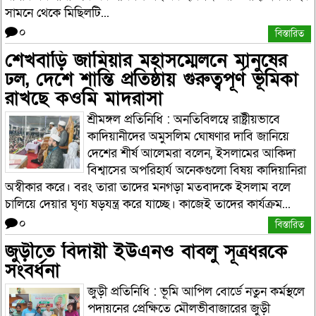
সামনে থেকে মিছিলটি...
০
বিস্তারিত
শেখবাড়ি জামিয়ার মহাসম্মেলনে মানুষের
ঢল, দেশে শান্তি প্রতিষ্ঠায় গুরুত্বপূর্ণ ভূমিকা
রাখছে কওমি মাদরাসা
শ্রীমঙ্গল প্রতিনিধি : অনতিবিলম্বে রাষ্ট্রীয়ভাবে
কাদিয়ানীদের অমুসলিম ঘোষণার দাবি জানিয়ে
দেশের শীর্ষ আলেমরা বলেন, ইসলামের আকিদা
বিশ্বাসের অপরিহার্য অনেকগুলো বিষয় কাদিয়ানিরা
অস্বীকার করে। বরং তারা তাদের মনগড়া মতবাদকে ইসলাম বলে
চালিয়ে দেয়ার ঘৃণ্য ষড়যন্ত্র করে যাচ্ছে। কাজেই তাদের কার্যক্রম...
০
বিস্তারিত
জুড়ীতে বিদায়ী ইউএনও বাবলু সূত্রধরকে
সংবর্ধনা
জুড়ী প্রতিনিধি : ভূমি আপিল বোর্ডে নতুন কর্মস্থলে
পদায়নের প্রেক্ষিতে মৌলভীবাজারের জুড়ী