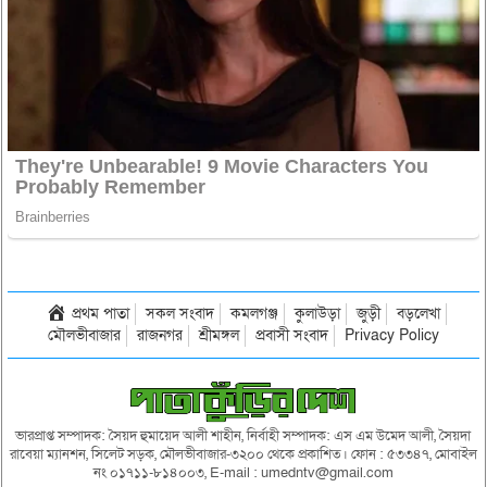
প্রথম পাতা
সকল সংবাদ
কমলগঞ্জ
কুলাউড়া
জুড়ী
বড়লেখা
মৌলভীবাজার
রাজনগর
শ্রীমঙ্গল
প্রবাসী সংবাদ
Privacy Policy
ভারপ্রাপ্ত সম্পাদক: সৈয়দ হুমায়েদ আলী শাহীন, নির্বাহী সম্পাদক: এস এম উমেদ আলী, সৈয়দা
রাবেয়া ম্যানশন, সিলেট সড়ক, মৌলভীবাজার-৩২০০ থেকে প্রকাশিত। ফোন : ৫৩৩৪৭, মোবাইল
নং ০১৭১১-৮১৪০০৩, E-mail : umedntv@gmail.com