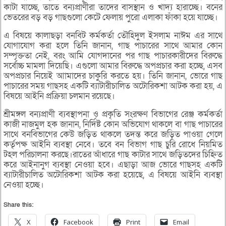
কাটা যাচ্ছে, তাতে বন্যপ্রাণীরা তাদের বাসস্থান ও খাদ্য হারাচ্ছে। বনের
ভেতরের বড় বড় গাছগুলো কেটে ফেলায় পুরো এলাকা ফাঁকা হয়ে যাচ্ছে।
এ বিষয়ে কালাছড়া বনবিট কর্মকর্তা তৌহিদুল ইসলাম নাঈম এর সাথে
যোগাযোগ করা হলে তিনি জানান, গাছ পাচারের সাথে আমার কোন
সম্পৃক্ততা নেই, বরং আমি যোগদানের পর গাছ পাচারকারীদের বিরুদ্ধে
সর্বোচ্চ মামলা দিয়েছি। এগুলো আমার বিরুদ্ধে অপপ্রচার করা হচ্ছে, এসব
অপপ্রচার নিয়েই আামাদের চাকুরি করতে হয়। তিনি জানান, ভোরে গাছ
পাচারের সময় গাছসহ একটি ব্যাটারীচালিত অটোরিকশা আটক করা হয়, এ
বিষয়ে আইনি প্রক্রিয়া চলমান রয়েছে।
শ্রীমঙ্গল বন্যপ্রাণী ব্যবস্থাপনা ও প্রকৃতি সংরক্ষণ বিভাগের রেঞ্জ কর্মকর্তা
কাজী নাজমুল হক জানান, নির্দিষ্ট কোন অভিযোগ থাকলে বা গাছ পাচারের
সাথে বনবিভাগের কেউ জড়িত থাকলে তদন্ত করে জড়িত পাওয়া গেলে
কর্তৃপক্ষ আইনি ব্যবস্থা নেবে। তবে বন বিভাগ গাছ চুরি রোধে নিয়মিত
টহল পরিচালনা করছে।রাতের আঁধারে গাছ কাটার সাথে জড়িতদের চিহ্নিত
করে আইনানুগ ব্যবস্থা নেওয়া হবে। এছাড়া আজ ভোরে গাছসহ একটি
ব্যাটারীচালিত অটোরিকশা আটক করা হয়েছে, এ বিষয়ে আইনি ব্যবস্থা
নেওয়া হচ্ছে।
Share this:
X
Facebook
Print
Email