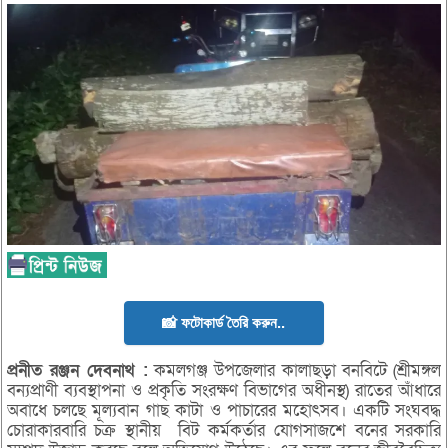
📸 ফটোকার্ড তৈরি করুন..
প্রনীত
রঞ্জন
দেবনাথ :
কমলগঞ্জ উপজেলার কালাছড়া বনবিটে (শ্রীমঙ্গল
বন্যপ্রাণী ব্যবস্থাপনা ও প্রকৃতি সংরক্ষণ বিভাগের অধীনস্থ) রাতের আঁধারে
অবাধে চলছে মূল্যবান গাছ কাটা ও পাচারের মহোৎসব। একটি সংঘবদ্ধ
চোরাকারবারি চক্র স্থানীয় বিট কর্মকর্তার যোগসাজশে বনের সরকারি