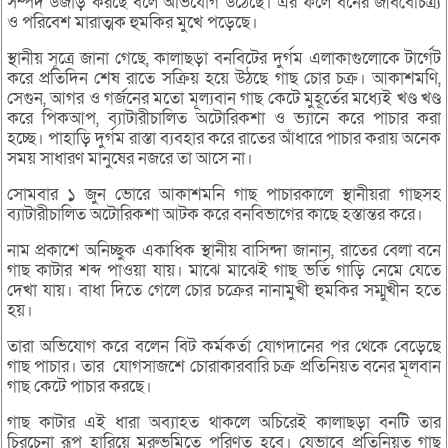
সম্পদ উজাড় করছে বলে অভিযোগ উঠেছে। এর ফলে বনের জীববৈচিত্র্য
ও পরিবেশ মারাত্মক হুমকির মুখে পড়েছে।
স্থানীয় সূত্রে জানা গেছে, কালাছড়া বনবিটের দুর্গম এলাকাগুলোকে টার্গেট
করে প্রতিদিন শেষ রাতে সক্রিয় হয়ে উঠছে গাছ চোর চক্র। আকাশমণি,
সেগুন, আগর ও গর্জনের মতো মূল্যবান গাছ কেটে মুহূর্তের মধ্যেই খণ্ড খণ্ড
করে পিকআপ, ব্যাটারীচালিত অটোরিকশা ও ভ্যানে করে পাচার করা
হচ্ছে। পাহাড়ি দুর্গম রাস্তা ব্যবহার করে রাতের আঁধারে পাচার করায় অনেক
সময় সাধারণ মানুষের নজরে তা আসে না।
সোমবার ১ জুন ভোরে আকাশমনি গাছ পাচারকালে স্থানীয়রা গাছসহ
ব্যাটারীচালিত অটোরিকশা আটক করে বনবিভাগের কাছে হস্তান্তর করে।
নাম প্রকাশে অনিচ্ছুক একাধিক স্থানীয় বাসিন্দা জানান, রাতের বেলা বনে
গাছ কাটার শব্দ পাওয়া যায়। মাঝে মাঝেই গাছ ভর্তি গাড়ি নেমে যেতে
দেখা যায়। বাধা দিতে গেলে চোর চক্রের নানামুখী হুমকির সম্মুখীন হতে
হয়।
তারা অভিযোগ করে বলেন বিট কর্মকর্তা যোগদানের পর থেকে বেড়েছে
গাছ পাচার। তার যোগসাজশে চোরাকারবারি চক্র প্রতিনিয়ত বনের মূলবান
গাছ কেটে পাচার করছে।
গাছ কাটার এই ধারা অব্যাহত থাকলে অচিরেই কালাছড়া বনটি তার
চিরচেনা রূপ হারিয়ে মরুভূমিতে পরিণত হবে। যেভাবে প্রতিনিয়ত গাছ