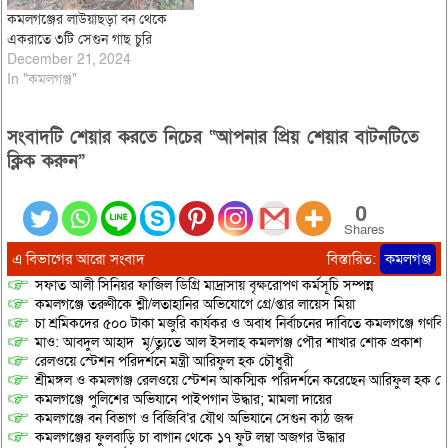
কমলগঞ্জের লাউয়াছড়া বন থেকে
একরাতে ৩টি সেগুন গাছ চুরি
December 21, 2024
In "কমলগঞ্জ"
সংবাদটি শেয়ার করতে নিচের “আপনার প্রিয় শেয়ার বাটনটিতে
ক্লিক করুন”
0
Shares
এ বিভাগের আরো সংবাদ
বিস্তারিত:
কমলগঞ্জ
সফাত আলী সিনিয়র ফাজিল ডিগ্রি মাদ্রাসায় বৃক্ষরোপণ কর্মসূচি সম্পন্ন
কমলগঞ্জে তরুণীকে শ্লী/লতাহানির অভিযোগে গ্রে/প্তার লায়েস মিয়া
চা শ্রমিকদের ৫০০ টাকা মজুরি কার্যকর ও অবাধ নির্বাচনের দাবিতে কমলগঞ্জে গণবি
মাও: আবদুল আহাদ মৃ/ত্যুতে আল ইসলাহ কমলগঞ্জ পৌর শাখার শোক প্রকাশ
রেলওয়ে স্টেশন পরিদর্শনে মন্ত্রী আরিফুল হক চৌধুরী
শ্রীমঙ্গল ও কমলগঞ্জ রেলওয়ে স্টেশন আকস্মিক পরিদর্শনে করেছেন আরিফুল হক চৌ
কমলগঞ্জে পুলিশের অভিযানে পাইপগান উদ্ধার; মামলা দায়ের
কমলগঞ্জে বন বিভাগ ও বিজিবি’র যৌথ অভিযানে সেগুন কাঠ জব্দ
কমলগঞ্জের ফুলবাড়ি চা বাগান থেকে ১৭ ফুট লম্বা অজগর উদ্ধার