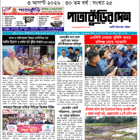
৩ আগস্ট ২০২৬ : ৩০ তম বর্ষ : সংখ্যা ২৫