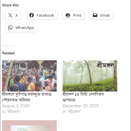
Share this:
X
Facebook
Print
Email
WhatsApp
Related
শ্রীমঙ্গলে ফুটপাত দখলমুক্ত রাখতে
শ্রীমঙ্গল ১৩ ডিগ্রি সেলসিয়াস
পৌরসভার অভিযান
তাপমাত্রা
August 3, 2026
December 20, 2025
In "শ্রীমঙ্গল"
In "শ্রীমঙ্গল"