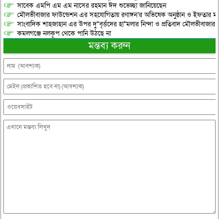
সাবেক এমপি এম এম নাসের রহমান ঈদ শুভেচ্ছা জানিয়েছেন
মৌলভীবাজার ফাউন্ডেশন এর সহযোগিতায় রণাঙ্গন’র অভিষেক অনুষ্ঠান ও ইফতার মাহ
সাংবাদিক শাহজাহান এর উপর দু*বৃর্ত্তদের হা*মলার নিন্দা ও প্রতিবাদ মৌলভীবাজার প্
কমলগঞ্জে নলকূপ থেকে পানি উঠছে না
মন্তব্য করুন