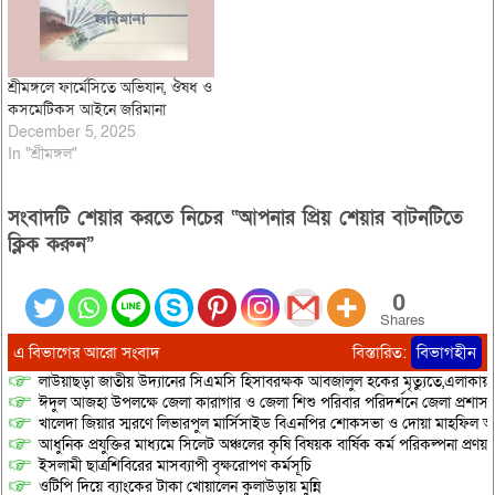
শ্রীমঙ্গলে ফার্মেসিতে অভিযান, ঔষধ ও
কসমেটিকস আইনে জরিমানা
December 5, 2025
In "শ্রীমঙ্গল"
সংবাদটি শেয়ার করতে নিচের “আপনার প্রিয় শেয়ার বাটনটিতে
ক্লিক করুন”
0
Shares
এ বিভাগের আরো সংবাদ
বিস্তারিত:
বিভাগহীন
লাউয়াছড়া জাতীয় উদ্যানের সিএমসি হিসাবরক্ষক আবজালুল হকের মৃত্যুতে,এলাকায়
ঈদুল আজহা উপলক্ষে জেলা কারাগার ও জেলা শিশু পরিবার পরিদর্শনে জেলা প্রশাস
খালেদা জিয়ার স্মরণে লিভারপুল মার্সিসাইড বিএনপির শোকসভা ও দোয়া মাহফিল অনু
আধুনিক প্রযুক্তির মাধ্যমে সিলেট অঞ্চলের কৃষি বিষয়ক বার্ষিক কর্ম পরিকল্পনা প্রণয়ন
ইসলামী ছাত্রশিবিরের মাসব্যাপী বৃক্ষরোপণ কর্মসূচি
ওটিপি দিয়ে ব্যাংকের টাকা খোয়ালেন কুলাউড়ায় মুন্নি