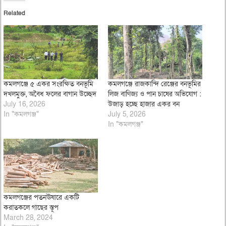
Related
কমলগঞ্জে ৫ একর সংরক্ষিত বনভূমি
কমলগঞ্জে রাজকান্দি রেঞ্জের বনভূমির
দখলমুক্ত, অবৈধ ফলের বাগান উচ্ছেদ
লিজ বাণিজ্য ও পান চাষের অভিযোগ :
July 16, 2026
উজাড় হচ্ছে হাজার একর বন
In "কমলগঞ্জ"
July 5, 2026
In "কমলগঞ্জ"
কমলগঞ্জের পতনঊষারে একটি
করাতকলে গাছের স্তূপ
March 28, 2024