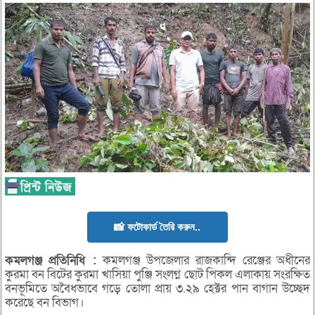
📸 ফটোকার্ড তৈরি করুন..
কমলগঞ্জ
প্রতিনিধি
:
কমলগঞ্জ উপজেলার রাজকান্দি রেঞ্জের অধীনের
কুরমা বন বিটের কুরমা খাসিয়া পুঞ্জি সংলগ্ন ছোট পিকল এলাকায় সংরক্ষিত
বনভূমিতে অবৈধভাবে গড়ে তোলা প্রায় ৩.২৯ হেক্টর পান বাগান উচ্ছেদ
করেছে বন বিভাগ।