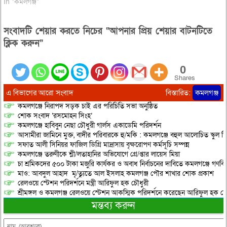
In "কমলগঞ্জ"
সংবাদটি শেয়ার করতে নিচের “আপনার প্রিয় শেয়ার বাটনটিতে
ক্লিক করুন”
0
Shares
এ বিভাগের আরো সংবাদ
বিস্তারিত:
কমলগঞ্জ
কমলগঞ্জে নিরাপদ সড়ক চাই এর পরিচিতি সভা অনুষ্ঠিত
শোক সংবাদ ‘রসমোহন সিংহ’
কমলগঞ্জে হাবিবুন নেছা চৌধুরী গার্লস একাডেমি পরিদর্শন
আসামীরা জামিনে মুক্ত, বাদীর পরিবারকে হু/মকি : কমলগঞ্জে বহুল আলোচিত স্কুল শি
সফাত আলী সিনিয়র ফাজিল ডিগ্রি মাদ্রাসায় বৃক্ষরোপণ কর্মসূচি সম্পন্ন
কমলগঞ্জে তরুণীকে শ্লী/লতাহানির অভিযোগে গ্রে/প্তার লায়েস মিয়া
চা শ্রমিকদের ৫০০ টাকা মজুরি কার্যকর ও অবাধ নির্বাচনের দাবিতে কমলগঞ্জে গণবি
মাও: আবদুল আহাদ মৃ/ত্যুতে আল ইসলাহ কমলগঞ্জ পৌর শাখার শোক প্রকাশ
রেলওয়ে স্টেশন পরিদর্শনে মন্ত্রী আরিফুল হক চৌধুরী
শ্রীমঙ্গল ও কমলগঞ্জ রেলওয়ে স্টেশন আকস্মিক পরিদর্শনে করেছেন আরিফুল হক চৌ
মন্তব্য করুন