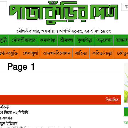
মৌলভীবাজার, শুক্রবার, ৭ আগস্ট ২০২৬, ২২ শ্রাবণ ১৪৩৩
জুড়ী
মৌলভীবাজার
কমলগঞ্জ
শ্রীমঙ্গল
কুলাউড়া
বড়লেখা
রাজন
থ্য-প্রযুক্তি
খেলাধুলা
আনন্দ-বিনোদন
সাহিত্য
কবিতা-ছড়া
কৌতু
Page 1
বিস্তারিত:
্মকর্তা
রুখে দিলো ৫২ বিজিবি
ির অজগর
 নতুন ইতিহাস