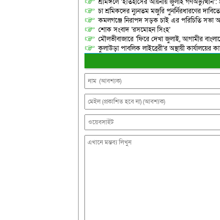
শ্রীমঙ্গলে ‘ইতিহাসের আয়নায় জুলাই গণঅভ্যুত্থান’: 
চা শ্রমিকদের ন্যুনতম মজুরি পুনর্নিরধারণের দাবি
কমলগঞ্জে নিরাপদ সড়ক চাই এর পরিচিতি সভা অনু
শোক সংবাদ ‘রসমোহন সিংহ’
মৌলভীবাজারে ‘ফিরে দেখা জুলাই, আগামীর বাংলা
কুলাউড়া পাবলিক লাইব্রেরী’র অস্থায়ী কার্যালয়ের কার