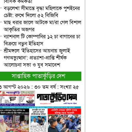
বিসিক কর্মকর্তা
বড়লেখা সীমান্তে বৃদ্ধা মহিলাকে পুশইনের
চেষ্টা: রুখে দিলো ৫২ বিজিবি
মাছ ধরার জালে আটকে মা/রা গেল বিশাল
আকৃতির অজগর
ন্যাশনাল টি কোম্পানির ১২ চা বাগানের চা
বিক্রয়ে নতুন ইতিহাস
শ্রীমঙ্গলে ‘ইতিহাসের আয়নায় জুলাই
গণঅভ্যুত্থান’: প্রত্যাশা-প্রাপ্তি শীর্ষক
আলোচনা সভা ও যুব সমাবেশ
সাপ্তাহিক পাতাকুঁড়ির দেশ
৩ আগস্ট ২০২৬ : ৩০ তম বর্ষ : সংখ্যা ২৫