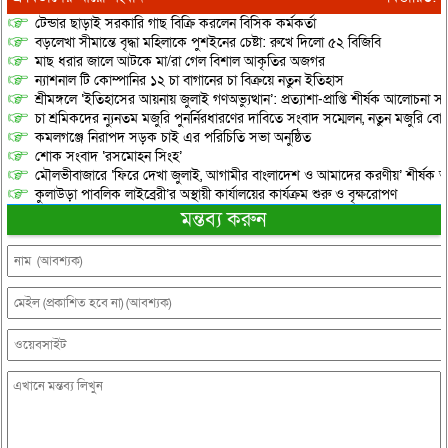
টেন্ডার ছাড়াই সরকারি গাছ বিক্রি করলেন বিসিক কর্মকর্তা
বড়লেখা সীমান্তে বৃদ্ধা মহিলাকে পুশইনের চেষ্টা: রুখে দিলো ৫২ বিজিবি
মাছ ধরার জালে আটকে মা/রা গেল বিশাল আকৃতির অজগর
ন্যাশনাল টি কোম্পানির ১২ চা বাগানের চা বিক্রয়ে নতুন ইতিহাস
শ্রীমঙ্গলে ‘ইতিহাসের আয়নায় জুলাই গণঅভ্যুত্থান’: প্রত্যাশা-প্রাপ্তি শীর্ষক আলোচনা
চা শ্রমিকদের ন্যুনতম মজুরি পুনর্নিরধারণের দাবিতে সংবাদ সম্মেলন, নতুন মজুরি বো
কমলগঞ্জে নিরাপদ সড়ক চাই এর পরিচিতি সভা অনুষ্ঠিত
শোক সংবাদ ‘রসমোহন সিংহ’
মৌলভীবাজারে ‘ফিরে দেখা জুলাই, আগামীর বাংলাদেশ ও আমাদের করণীয়’ শীর্ষক আ
কুলাউড়া পাবলিক লাইব্রেরী’র অস্থায়ী কার্যালয়ের কার্যক্রম শুরু ও বৃক্ষরোপণ
মন্তব্য করুন