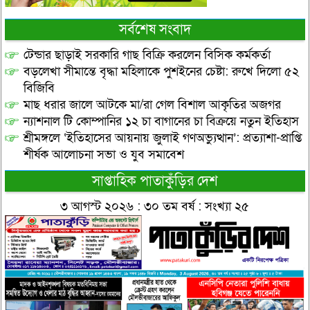
সর্বশেষ সংবাদ
টেন্ডার ছাড়াই সরকারি গাছ বিক্রি করলেন বিসিক কর্মকর্তা
বড়লেখা সীমান্তে বৃদ্ধা মহিলাকে পুশইনের চেষ্টা: রুখে দিলো ৫২
বিজিবি
মাছ ধরার জালে আটকে মা/রা গেল বিশাল আকৃতির অজগর
ন্যাশনাল টি কোম্পানির ১২ চা বাগানের চা বিক্রয়ে নতুন ইতিহাস
শ্রীমঙ্গলে ‘ইতিহাসের আয়নায় জুলাই গণঅভ্যুত্থান’: প্রত্যাশা-প্রাপ্তি
শীর্ষক আলোচনা সভা ও যুব সমাবেশ
সাপ্তাহিক পাতাকুঁড়ির দেশ
৩ আগস্ট ২০২৬ : ৩০ তম বর্ষ : সংখ্যা ২৫