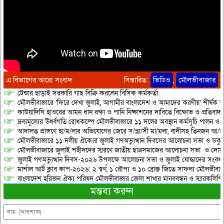
এ বিভাগের আরো সংবাদ
বিস্তারিত:
ভিডিও
,
মৌলভীবাজার
টেন্ডার ছাড়াই সরকারি গাছ বিক্রি করলেন বিসিক কর্মকর্তা
মৌলভীবাজারে ‘ফিরে দেখা জুলাই, আগামীর বাংলাদেশ ও আমাদের করণীয়’ শীর্ষক আ
কাউয়াদিঘি হাওরের আমন ধান রক্ষা ও পানি নিষ্কাশনের দাবিতে বিক্ষোভ ও প্রতিবাদ
দ্রব্যমূল্যের ঊর্ধ্বগতি রোধকল্পে মৌলভীবাজারে ১১ দলের অবস্থান কর্মসূচি পালন ও স
আদালত প্রাঙ্গণে হা/ম/লার অভিযোগের জেরে স/ন্ত্রা/সী মা/মলা, বাদীসহ তিনজন আ/হ
মৌলভীবাজারে ১১ দলীয় ঐক্যের জুলাই গণঅভ্যুত্থান দিবসের আলোচনা সভা ও ডকুমেন্
মৌলভীবাজারে জুলাই শহীদদের স্মরণে জাতীয় ছাত্রসমাজের আলোচনা সভা ও দোয়
জুলাই গণঅভ্যুত্থান দিবস-২০২৬ উপলক্ষে আলোচনা সভা ও জুলাই যোদ্ধাদের সংবর্ধ
মার্শাল আর্ট ক্লাব কাপ-২০২৬: ২ স্বর্ণ, ১ রৌপ্য ও ১০ ব্রোঞ্জ জিতে সাফল্য মৌলভীবাজ
বাংলাদেশ হরিজন ঐক্য পরিষদ মৌলভীবাজার জেলা শাখার মানববন্ধন ও স্মারকলিপি প
মন্তব্য করুন