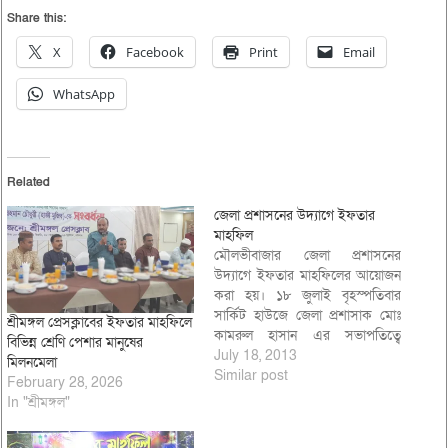
Share this:
X
Facebook
Print
Email
WhatsApp
Related
জেলা প্রশাসনের উদ্যাগে ইফতার
মাহফিল
মৌলভীবাজার জেলা প্রশাসনের
উদ্যাগে ইফতার মাহফিলের আয়োজন
করা হয়। ১৮ জুলাই বৃহস্পতিবার
সার্কিট হাউজে জেলা প্রশাসাক মোঃ
শ্রীমঙ্গল প্রেসক্লাবের ইফতার মাহফিলে
কামরুল হাসান এর সভাপতিত্বে
বিভিন্ন শ্রেণি পেশার মানুষের
অনুষ্টিত ইফতার মাহফিলে প্রধান
July 18, 2013
মিলনমেলা
অথিতি হিসাবে উপস্থিত ছিলেন চীপ
Similar post
February 28, 2026
হুইপ উপাধক্ষ্য আব্দুস শহীদ এমপি।
In "শ্রীমঙ্গল"
ইফতার মাহফিল অনুষ্ঠানে মোনাজাত
করেন মৌলভীবাজার টাউন কামিল