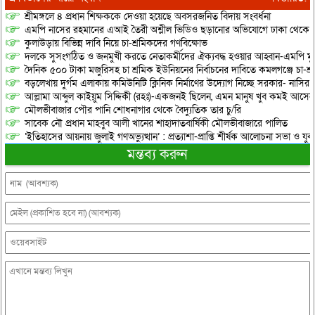
শ্রীমঙ্গলে ৪ প্রধান শিক্ষককে দেওয়া হয়েছে অবসরজনিত বিদায় সংবর্ধনা
এমপি নাসের রহমানের এআই তৈরী অশ্লীল ভিডিও ছড়ানোর অভিযোগে ঢাকা থেকে আ/সা
কুলাউড়ায় বিভিন্ন দাবি নিয়ে চা-শ্রমিকদের গণবিক্ষোভ
দলকে সুসংগঠিত ও জনমুখী করতে নেতাকর্মীদের ঐক্যবদ্ধ হওয়ার আহ্বান-এমপি মু
দৈনিক ৫০০ টাকা মজুরিসহ চা শ্রমিক ইউনিয়নের নির্বাচনের দাবিতে কমলগঞ্জে চা-শ্
বড়লেখায় দুর্গম এলাকায় কমিউনিটি ক্লিনিক নির্মাণের উদ্যোগ নিচ্ছে সরকার- নাসির
আল্লামা আব্দুল কাইয়ুম সিদ্দিকী (রহঃ)-একজনই ছিলেন, এমন মানুষ খুব কমই আসেন
মৌলভীবাজার পৌর পানি শোধনাগার থেকে বৈদ্যুতিক তার চু/রি
সাবেক নৌ প্রধান মাহবুব আলী খানের শাহাদাতবার্ষিকী মৌলভীবাজারে পালিত
‘ইতিহাসের আয়নায় জুলাই গণঅভ্যুত্থান’ : প্রত্যাশা-প্রাপ্তি শীর্ষক আলোচনা সভা ও যু
মন্তব্য করুন