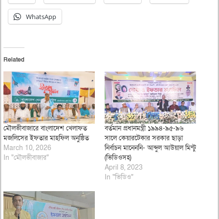
WhatsApp
Related
মৌলভীবাজারে বাংলাদেশ খেলাফত
বর্তমান প্রধানমন্ত্রী ১৯৯৪-৯৫-৯৬
মজলিসের ইফতার মাহফিল অনুষ্ঠিত
সালে কেয়ারটেকার সরকার ছাড়া
March 10, 2026
নির্বাচন মানেননি- আব্দুল আউয়াল মিন্টু
In "মৌলভীবাজার"
(ভিডিওসহ)
April 8, 2023
In "ভিডিও"