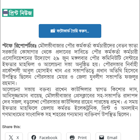
📸 ফটোকার্ড তৈরি করুন..
স্টাফ রিপোপর্টার॥
মৌলভীবাজার পৌর কর্মকর্তা কর্মচারীদের বেতন ভাতা
সরকারি কোষাগার থেকে প্রদানের দাবিতে পৌর কর্মকর্তা কর্মচারী
এসোসিয়েশনের উদ্যোগে ২৯ জুন মঙ্গলবার পৌর কমিনিউটি সেন্টারে
ইফতার মাহফিল ও আলোচনা সভা অনুষ্ঠিত হয়। পৌরসভার নির্বাহী
প্রকৌশলী আবুল হোসাইন খান এর সভাপতিত্বে প্রধান অতিথি হিসেবে
উপস্থিত ছিলেন পৌরসভার মেয়র ও জেলা যুবলীগ সভাপতি ফজলুর
রহমান।
আলোচনা সভায় বক্তব্য রাখেন কাউন্সিলার স্বাগত কিশোর দাস,
আনিসুজ্জামান বায়েছ, মৌলভীবাজার প্রেসক্লাবের সহ-সভাপতি রাদাপদ
দেব সজল, বড়লেখা পৌরসভার কাউন্সিলর রাহেন পারভেছ প্রমুখ। এ সময়
ইফতার মাহফিলে জেলায় কর্মরত ইলেকট্রনিক, প্রিন্ট ও অনলাইন
গণমাধ্যমের সাংবাদিক সহ শহরের গন্যমান্য ব্যক্তিবর্গ উপস্থিত ছিলেন।
Share this:
X
Facebook
Print
Email