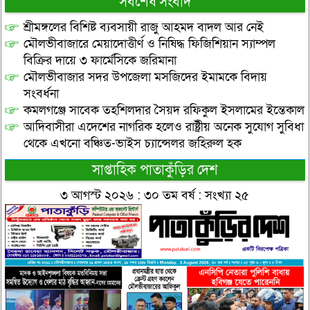
সর্বশেষ সংবাদ
শ্রীমঙ্গলের বিশিষ্ট ব্যবসায়ী রাজু আহমদ বাদল আর নেই
মৌলভীবাজারে মেয়াদোত্তীর্ণ ও নিষিদ্ধ ফিজিশিয়ান স্যাম্পল
বিক্রির দায়ে ৩ ফার্মেসিকে জরিমানা
মৌলভীবাজার সদর উপজেলা মসজিদের ইমামকে বিদায়
সংবর্ধনা
কমলগঞ্জে সাবেক তহশিলদার সৈয়দ রফিকুল ইসলামের ইন্তেকাল
আদিবাসীরা এদেশের নাগরিক হলেও রাষ্ট্রীয় অনেক সুযোগ সুবিধা
থেকে এখনো বঞ্চিত-ভাইস চ্যান্সেলর জহিরুল হক
সাপ্তাহিক পাতাকুঁড়ির দেশ
৩ আগস্ট ২০২৬ : ৩০ তম বর্ষ : সংখ্যা ২৫