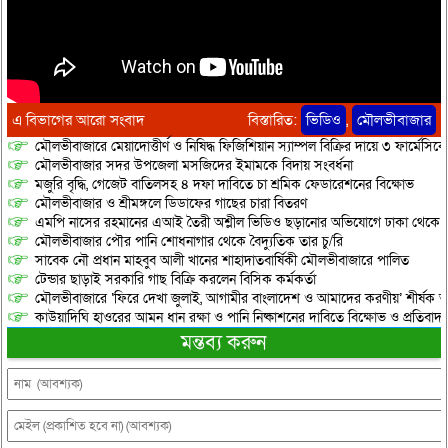
এ বিভাগের আরো সংবাদ
বিস্তারিত:
ভিডিও
,
মৌলভীবাজার
মৌলভীবাজারে মেয়াদোত্তীর্ণ ও নিষিদ্ধ ফিজিশিয়ান স্যাম্পল বিক্রির দায়ে ৩ ফার্মেসিক
মৌলভীবাজার সদর উপজেলা মসজিদের ইমামকে বিদায় সংবর্ধনা
মজুরি বৃদ্ধি, গেজেট বাতিলসহ ৪ দফা দাবিতে চা শ্রমিক ফেডারেশনের বিক্ষোভ
মৌলভীবাজার ও শ্রীমঙ্গলে ডিডাফের গাছের চারা বিতরণ
এমপি নাসের রহমানের এআই তৈরী অশ্লীল ভিডিও ছড়ানোর অভিযোগে ঢাকা থেকে আ/সা
মৌলভীবাজার পৌর পানি শোধনাগার থেকে বৈদ্যুতিক তার চু/রি
সাবেক নৌ প্রধান মাহবুব আলী খানের শাহাদাতবার্ষিকী মৌলভীবাজারে পালিত
টেন্ডার ছাড়াই সরকারি গাছ বিক্রি করলেন বিসিক কর্মকর্তা
মৌলভীবাজারে ‘ফিরে দেখা জুলাই, আগামীর বাংলাদেশ ও আমাদের করণীয়’ শীর্ষক আ
কাউয়াদিঘি হাওরের আমন ধান রক্ষা ও পানি নিষ্কাশনের দাবিতে বিক্ষোভ ও প্রতিবাদ
মন্তব্য করুন