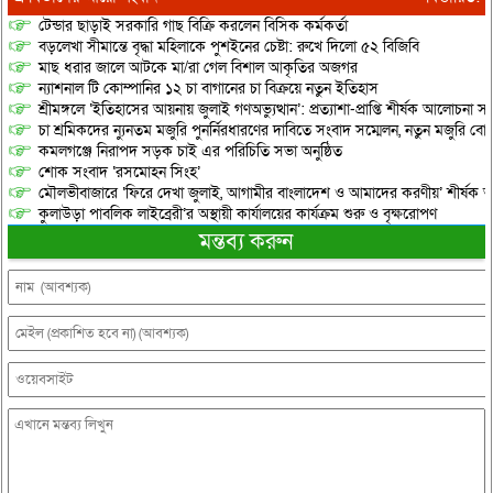
টেন্ডার ছাড়াই সরকারি গাছ বিক্রি করলেন বিসিক কর্মকর্তা
বড়লেখা সীমান্তে বৃদ্ধা মহিলাকে পুশইনের চেষ্টা: রুখে দিলো ৫২ বিজিবি
মাছ ধরার জালে আটকে মা/রা গেল বিশাল আকৃতির অজগর
ন্যাশনাল টি কোম্পানির ১২ চা বাগানের চা বিক্রয়ে নতুন ইতিহাস
শ্রীমঙ্গলে ‘ইতিহাসের আয়নায় জুলাই গণঅভ্যুত্থান’: প্রত্যাশা-প্রাপ্তি শীর্ষক আলোচনা
চা শ্রমিকদের ন্যুনতম মজুরি পুনর্নিরধারণের দাবিতে সংবাদ সম্মেলন, নতুন মজুরি বো
কমলগঞ্জে নিরাপদ সড়ক চাই এর পরিচিতি সভা অনুষ্ঠিত
শোক সংবাদ ‘রসমোহন সিংহ’
মৌলভীবাজারে ‘ফিরে দেখা জুলাই, আগামীর বাংলাদেশ ও আমাদের করণীয়’ শীর্ষক আ
কুলাউড়া পাবলিক লাইব্রেরী’র অস্থায়ী কার্যালয়ের কার্যক্রম শুরু ও বৃক্ষরোপণ
মন্তব্য করুন