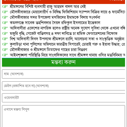
শ্রীমঙ্গলের বিশিষ্ট ব্যবসায়ী রাজু আহমদ বাদল আর নেই
মৌলভীবাজারে মেয়াদোত্তীর্ণ ও নিষিদ্ধ ফিজিশিয়ান স্যাম্পল বিক্রির দায়ে ৩ ফার্মেসিক
মৌলভীবাজার সদর উপজেলা মসজিদের ইমামকে বিদায় সংবর্ধনা
কমলগঞ্জে সাবেক তহশিলদার সৈয়দ রফিকুল ইসলামের ইন্তেকাল
আদিবাসীরা এদেশের নাগরিক হলেও রাষ্ট্রীয় অনেক সুযোগ সুবিধা থেকে এখনো বঞ্চি
মজুরি বৃদ্ধি, গেজেট বাতিলসহ ৪ দফা দাবিতে চা শ্রমিক ফেডারেশনের বিক্ষোভ
বিশ্ব আদিবাসী দিবস উপলক্ষে শ্রীমঙ্গলে র‌্যালি, আলোচনা সভা ও সাংস্কৃতিক অনুষ্ঠান
কুলাউড়া থানা পুলিশের অভিযানে ভারতীয় সিগারেট, চোরাই গরু ও ইয়াবা উদ্ধার; গ্রেপ্
মৌলভীবাজার ও শ্রীমঙ্গলে ডিডাফের গাছের চারা বিতরণ
আইনশৃঙ্খলা পরিস্থিতি নিয়ে সাংবাদিকদের সাথে শ্রীমঙ্গল থানায় ওসির মতবিনিময় অনু
মন্তব্য করুন