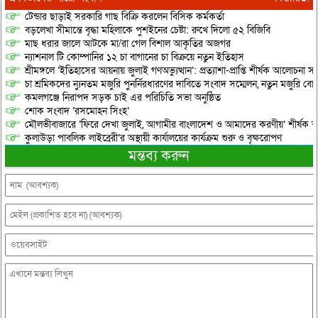
টেন্ডার ছাড়াই সরকারি গাছ বিক্রি করলেন বিসিক কর্মকর্তা
বড়লেখা সীমান্তে বৃদ্ধা মহিলাকে পুশইনের চেষ্টা: রুখে দিলো ৫২ বিজিবি
মাছ ধরার জালে আটকে মা/রা গেল বিশাল আকৃতির অজগর
ন্যাশনাল টি কোম্পানির ১২ চা বাগানের চা বিক্রয়ে নতুন ইতিহাস
শ্রীমঙ্গলে ‘ইতিহাসের আয়নায় জুলাই গণঅভ্যুত্থান’: প্রত্যাশা-প্রাপ্তি শীর্ষক আলোচনা
চা শ্রমিকদের ন্যুনতম মজুরি পুনর্নিরধারণের দাবিতে সংবাদ সম্মেলন, নতুন মজুরি বো
কমলগঞ্জে নিরাপদ সড়ক চাই এর পরিচিতি সভা অনুষ্ঠিত
শোক সংবাদ ‘রসমোহন সিংহ’
মৌলভীবাজারে ‘ফিরে দেখা জুলাই, আগামীর বাংলাদেশ ও আমাদের করণীয়’ শীর্ষক আ
কুলাউড়া পাবলিক লাইব্রেরী’র অস্থায়ী কার্যালয়ের কার্যক্রম শুরু ও বৃক্ষরোপণ
মন্তব্য করুন