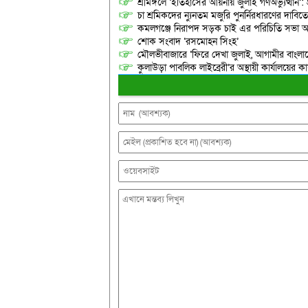
শ্রীমঙ্গলে ‘ইতিহাসের আয়নায় জুলাই গণঅভ্যুত্থান’: 
চা শ্রমিকদের ন্যুনতম মজুরি পুনর্নিরধারণের দাবি
কমলগঞ্জে নিরাপদ সড়ক চাই এর পরিচিতি সভা অনু
শোক সংবাদ ‘রসমোহন সিংহ’
মৌলভীবাজারে ‘ফিরে দেখা জুলাই, আগামীর বাংলা
কুলাউড়া পাবলিক লাইব্রেরী’র অস্থায়ী কার্যালয়ের কার