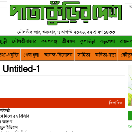
মৌলভীবাজার, শুক্রবার, ৭ আগস্ট ২০২৬, ২২ শ্রাবণ ১৪৩৩
জুড়ী
মৌলভীবাজার
কমলগঞ্জ
শ্রীমঙ্গল
কুলাউড়া
বড়লেখা
রাজন
থ্য-প্রযুক্তি
খেলাধুলা
আনন্দ-বিনোদন
সাহিত্য
কবিতা-ছড়া
কৌতু
Untitled-1
বিস্তারিত:
্মকর্তা
রুখে দিলো ৫২ বিজিবি
ির অজগর
 নতুন ইতিহাস