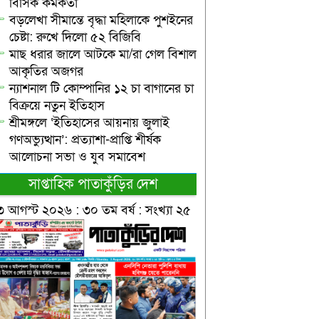
বিসিক কর্মকর্তা
বড়লেখা সীমান্তে বৃদ্ধা মহিলাকে পুশইনের
চেষ্টা: রুখে দিলো ৫২ বিজিবি
মাছ ধরার জালে আটকে মা/রা গেল বিশাল
আকৃতির অজগর
ন্যাশনাল টি কোম্পানির ১২ চা বাগানের চা
বিক্রয়ে নতুন ইতিহাস
শ্রীমঙ্গলে ‘ইতিহাসের আয়নায় জুলাই
গণঅভ্যুত্থান’: প্রত্যাশা-প্রাপ্তি শীর্ষক
আলোচনা সভা ও যুব সমাবেশ
সাপ্তাহিক পাতাকুঁড়ির দেশ
৩ আগস্ট ২০২৬ : ৩০ তম বর্ষ : সংখ্যা ২৫