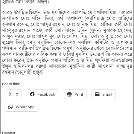
হাফিজ মোঃ রিয়াজ উদ্দিন।
আরও উপস্থিত ছিলেন, উক্ত মসজিদের সভাপতি মোঃ খলিল মিয়া, সাধারণ
সম্পাদক মোঃ শহিদ মিয়া, অর্থ সম্পাদক (ক্যাশিয়ার) মোঃ আরিফুর
ইসলাম রহমত, মোঃ আব্দুর রহমান, মোঃ হানিফ মিয়া, হাফিজ ক্বারী মোঃ
মাহবুবুর রহমান শাফে, ক্বারী মোঃ সাহান উদ্দিন (সুমন), মুবারক হোসেন,
আব্দুর সত্তার, মোঃ আব্দুল নুর, মোঃ সেলিম মিয়া, মোঃ আবু তাহের, মোঃ
জুয়েল মিয়া, মোঃ ইয়াসিন হোসেন-সহ মসজিদ কমিটির ও এলাকার
গণ্যমান্য ব্যক্তিবর্গ উপস্থিত ছিলেন প্রমুখ। অনুষ্ঠানের শেষে, দেশ-বিদেশের
সকল দানকারীদের সার্বিক কল্যাণ ও বিশ্ব মুসলিম উম্মার শান্তি কামনা করে
দোয়া করেন, উক্ত অনুষ্ঠানে প্রধান অতিথি ও জামিয়া লুৎফিয়া আনওয়ারুল
উলুম হামিদনগর বরুণা মাদরাসার মুহাদ্দিস ক্বারী মাওলানা সাজ্জাদুর
রহমান (ভানুগাছী হুজুর)।
Share this:
X
Facebook
Print
Email
WhatsApp
Related