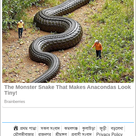
প্রথম পাতা
সকল সংবাদ
কমলগঞ্জ
কুলাউড়া
জুড়ী
বড়লেখা
মৌলভীবাজার
রাজনগর
শ্রীমঙ্গল
প্রবাসী সংবাদ
Privacy Policy