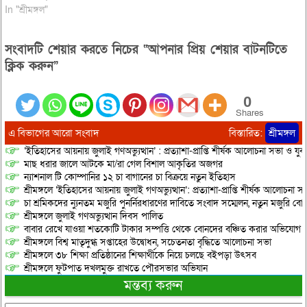
In "শ্রীমঙ্গল"
সংবাদটি শেয়ার করতে নিচের “আপনার প্রিয় শেয়ার বাটনটিতে
ক্লিক করুন”
0
Shares
এ বিভাগের আরো সংবাদ
বিস্তারিত:
শ্রীমঙ্গল
‘ইতিহাসের আয়নায় জুলাই গণঅভ্যুত্থান’ : প্রত্যাশা-প্রাপ্তি শীর্ষক আলোচনা সভা ও যু
মাছ ধরার জালে আটকে মা/রা গেল বিশাল আকৃতির অজগর
ন্যাশনাল টি কোম্পানির ১২ চা বাগানের চা বিক্রয়ে নতুন ইতিহাস
শ্রীমঙ্গলে ‘ইতিহাসের আয়নায় জুলাই গণঅভ্যুত্থান’: প্রত্যাশা-প্রাপ্তি শীর্ষক আলোচনা
চা শ্রমিকদের ন্যুনতম মজুরি পুনর্নিরধারণের দাবিতে সংবাদ সম্মেলন, নতুন মজুরি বো
শ্রীমঙ্গলে জুলাই গণঅভ্যুত্থান দিবস পালিত
বাবার রেখে যাওয়া শতকোটি টাকার সম্পত্তি থেকে বোনদের বঞ্চিত করার অভিযোগ
শ্রীমঙ্গলে বিশ্ব মাতৃদুগ্ধ সপ্তাহের উদ্বোধন, সচেতনতা বৃদ্ধিতে আলোচনা সভা
শ্রীমঙ্গলে ৩৮ শিক্ষা প্রতিষ্ঠানের শিক্ষার্থীকে নিয়ে চলছে বইপড়া উৎসব
শ্রীমঙ্গলে ফুটপাত দখলমুক্ত রাখতে পৌরসভার অভিযান
মন্তব্য করুন