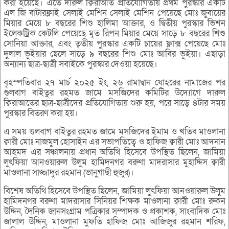
করা হয়েছে। এতে দারুল ক্বিরাআত প্রতিযোগিতায় প্রথম পুরস্কার একটি
এল জি বাটারফ্লাই সেলাই মেশিন সেলাই মেশিন পেয়েছে মোঃ জুবায়ের
মিয়ার মেয়ে ৮ বছরের শিশু হালিমা আক্তার, ও দ্বিতীয় পুরস্কার ভিশন
ইলেকট্রিক কেটলি পেয়েছে মৃত রিপন মিয়ার মেয়ে সাড়ে ৮ বছরের শিশু
সোনিয়া আক্তার, এবং তৃতীয় পুরস্কার একটি চায়ের ফ্লাক্স পেয়েছে মোঃ
দুলাল ভূইয়ার ছেলে সাড়ে ৯ বছরের শিশু মোঃ আবির ভূইয়া। এছাড়া
অন্যান্য ছাত্র-ছাত্রী সবাইকে পুরস্কার দেওয়া হয়েছে।
বৃহস্পতিবার ২৭ মার্চ ২০২৫ ইং, ২৬ রামাদ্বান যোহরের নামাজের পর
গুলবাগ বাইতুর রহমত জামে মসজিদের কমিটির উদ্যোগে দারুল
ক্বিরাআতের ছাত্র-ছাত্রীদের প্রতিযোগিতায় শুরু হয়, পরে সাড়ে ৪টার সময়
পুরস্কার বিতরণ করা হয়।
এ সময় গুলবাগ বাইতুর রহমত জামে মসজিদের ইমাম ও খতিব মাওলানা
ক্বারী মোঃ নাজমুল হোসাইন এর সভাপতিত্বে ও হাফিজ ক্বারী মোঃ আদনান
আহমদ এর সঞ্চালনায় প্রধান অতিথি হিসেবে উপস্থিত ছিলেন, জামিয়া
লুৎফিয়া আনওয়ারুল উলুম হামিদনগর বরুণা মাদরাসার মুহাদ্দিস ক্বারী
মাওলানা সাজ্জাদুর রহমান (ভানুগাছী হুজুর)।
বিশেষ অতিথি হিসেবে উপস্থিত ছিলেন, জামিয়া লুৎফিয়া আনওয়ারুল উলুম
হামিদনগর বরুণা মাদরাসার সিনিয়র শিক্ষক মাওলানা ক্বারী মোঃ রুকন
উদ্দিন, দৈনিক জানসংগ্রাম পত্রিকার সম্পাদক ও প্রকাশক, সাংবাদিক মোঃ
জালাল উদ্দিন, মাওলানা মুফতি হাফিজ মোঃ আজিজুর রহমান শরিফ,