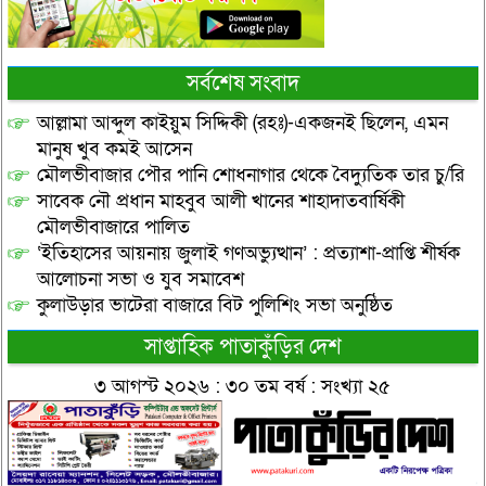
সর্বশেষ সংবাদ
আল্লামা আব্দুল কাইয়ুম সিদ্দিকী (রহঃ)-একজনই ছিলেন, এমন
মানুষ খুব কমই আসেন
মৌলভীবাজার পৌর পানি শোধনাগার থেকে বৈদ্যুতিক তার চু/রি
সাবেক নৌ প্রধান মাহবুব আলী খানের শাহাদাতবার্ষিকী
মৌলভীবাজারে পালিত
‘ইতিহাসের আয়নায় জুলাই গণঅভ্যুত্থান’ : প্রত্যাশা-প্রাপ্তি শীর্ষক
আলোচনা সভা ও যুব সমাবেশ
কুলাউড়ার ভাটেরা বাজারে বিট পুলিশিং সভা অনুষ্ঠিত
সাপ্তাহিক পাতাকুঁড়ির দেশ
৩ আগস্ট ২০২৬ : ৩০ তম বর্ষ : সংখ্যা ২৫