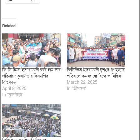
Related
ফি*লি*স্তিনে ইস*রায়েলি বর্বর হাম*লার
ফিলিস্তিনে ইসরায়েলি নৃশংস গণহত্যার
প্রতিবাদে কুলাউড়ায় বিএনপির
প্রতিবাদে কমলগঞ্জে বিক্ষোভ মিছিল
বি*ক্ষোভ
March 22, 2025
April 8, 2025
In "শ্রীমঙ্গল"
In "কুলাউড়া"