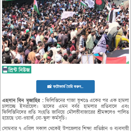
📸 ফটোকার্ড তৈরি করুন..
এহসান
বিন
মুজাহির :
ফিলিস্তিনের গাজা ভূখণ্ডে একের পর এক হামলা
চালাচ্ছে ইসরায়েল। তাদের এমন বর্বর হামলার প্রতিবাদে এবং
ফিলিস্তিনিদের প্রতি সংহতি জানিয়ে মৌলভীবাজারের শ্রীমঙ্গলেও পালিত
হয়েছে ‘নো-ওয়ার্ক, নো-স্কুল’ কর্মসূচি।
সোমবার ৭ এপ্রিল সকাল থেকেই উপজেলার শিক্ষা প্রতিষ্ঠান ও ব্যবসায়ী