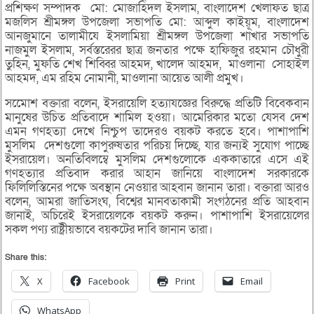
প্রশিক্ষণ সম্পাদক মো: মোজাহিদল ইসলাম, বাংলাদেশ খেলাফত ছাত্র
মজলিস শ্রীমঙ্গল উপজেলা সভাপতি মো: আব্দুল কাইয়ূম, বাংলাদেশ
আনজুমানে তালামীযে ইসলামিয়া শ্রীমঙ্গল উপজেলা শাখার সভাপতি
নাজমুল ইসলাম, সর্বস্তরেরর ছাত্র জনতার পক্ষে হাফিজুর রহমান চৌধুরী
তুহিন, মুফতি শেখ শিব্বির আহমদ, খালেদ আহমদ, মাওলানা সোহাইল
আহমদ, এম রহিম নোমানী, মাওলানা আয়েত আলী প্রমুখ।
সমেোশ বক্তারা বলেন, ইসরায়েলি হত্যাযজ্ঞের বিরুদ্ধে প্রতিটি বিবেকবান
মানুষের উচিত প্রতিবাদে শামিল হওয়া। আমেরিকার মতো যেসব দেশ
এমন গণহত্যা দেখে নিশ্চুপ তাদেরও বয়কট করতে হবে। পাশাপাশি
মুসলিম দেশগুলো কাপুরুষতার পরিচয় দিচ্ছে, যার জন্যই সুযোগ পাচ্ছে
ইসরায়েল। অনতিবিলম্বে মুসলিম দেশগুলোকে এককাতারে এসে এই
গণহত্যার প্রতিবাদ করার আহান জানিয়ে বাংলাদেশ সরকারকে
ফিলিলিস্তিনের পক্ষে অবস্থান নেওয়ার আহবান জানান তারা। বক্তারা আরও
বলেন, আমরা জাতিসংঘ, বিশ্বের মানবতাকামী সংগঠনের প্রতি আহবান
জানাই, অচিরেই ইসরায়েলকে বয়কট করুন। পাশাপাশি ইসরায়েলের
সকল পণ্য রাষ্ট্রীয়ভাবে বয়কটের দাবি জানান তারা।
Share this:
X
Facebook
Print
Email
WhatsApp