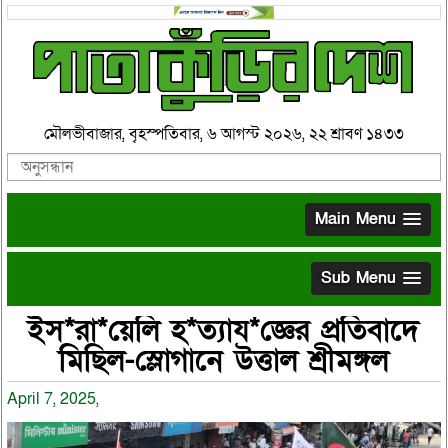
মৌলভীবাজার, বৃহস্পতিবার, ৬ আগস্ট ২০২৬, ২২ শ্রাবণ ১৪৩৩
Main Menu
Sub Menu
ইস*রা*য়েলি হ*ত্যায*জ্ঞের প্রতিবাদে
মিছিল-স্লোগানে উত্তাল শ্রীমঙ্গল
April 7, 2025,