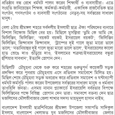
প্রতিষ্ঠান বন্ধ রেখে ধর্মঘট পালন করেন শিক্ষার্থী ও ব্যবসায়ীরা। এতে
সংহতি জানিয়েছেন শিক্ষক, কর্মকর্তা-কর্মচারী, একাধিক রাজনৈতিক ছাত্র
সংগঠন, গণসংগঠন ও ব্যবসায়ী সংগঠনের নেতৃবৃ›সহ সর্বস্তরের সাধারণ
মানুষ।
বেলা ২টায় শ্রীমঙ্গল শহরে সর্বদলীয় ইসলামী ছাত্র ঐক্য পরিষদের ব্যনারে
বিশাল বিক্ষোভ মিছিল বের হয়। মিছিলে মুসল্লিরা ‘তুমি কে আমি কে,
ফিলিস্তিন, ফিলিস্তিন’, ‘বয়কট বয়কট, ইসরায়েল বয়কট’; ‘ফিলিস্তিন
ফিলিস্তিন, জিন্দাবাদ জিন্দাবাদ, ‘ট্রাম্পের দুই গালে জুতা মারো তালে
তালে,’ ‘নতানিয়াহুর দুই গালে জুতা মারো তালে তালে’, ‘ইসরায়েলের কালো
হাত ভেঙে দাও গুঁড়িয়ে দাও, ‘ইসলামের শত্রুরা/ইসরায়েলের বন্ধুরা
হুঁশিয়ার সাবধান’; ইত্যাদি স্লোগান দেন।
মিছিলটি চৌমুহনা থেকে শুরু করে শহরের গুরুত্বপূর্ণ কয়েকটি সড়ক
প্রদক্ষিণ করে পুনরায় চৌমুহনায় এসে প্রতিবাদ সমাবেশে মিলিত হয়।
মিছিল শেষে চৌমুহনা সড়ক অবরোধ করে প্রতিবাদ সমাবেশ ও ঘন্টাব্যাপী
ধর্মঘট কর্মসূচি পালন করেন উপজেলার সর্বস্তরের সাধারণ মানুষ ও ধর্মপ্রাণ
তাওহিদি জনতা। এসময় নানান প্ল্যাকার্ডে ইসরায়েলি বর্বরতার বিপক্ষে
ফিলিস্তিনের পক্ষে বিভিন্ন স্লোগান দেন তারা। সমাবশে বক্তব্য দেন ছাত্র
মজলিসের মৌলভীবাজার জেলা শাখার সদস্য মাহমুদুল হাসান নাইম,
বাংলাদেশ ইসলামী ছাত্রশিবিরের শ্রীমঙ্গল উপজেলা সভাপতি সাদিকুল
ইসলাম, বাংলাদেশ খেলাফত যুব মজলিসের মৌলভীবাজার জেলার