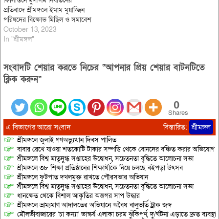
ফিলিস্তিনে মুসলিম নির্যাতনের
প্রতিবাদে শ্রীমঙ্গলে ইমাম মুয়াজ্জিন
পরিষদের বিক্ষোভ মিছিল ও সমাবেশ
October 13, 2023
In "শ্রীমঙ্গল"
সংবাদটি শেয়ার করতে নিচের “আপনার প্রিয় শেয়ার বাটনটিতে
ক্লিক করুন”
0
Shares
এ বিভাগের আরো সংবাদ
বিস্তারিত:
শ্রীমঙ্গল
শ্রীমঙ্গলে জুলাই গণঅভ্যুত্থান দিবস পালিত
বাবার রেখে যাওয়া শতকোটি টাকার সম্পত্তি থেকে বোনদের বঞ্চিত করার অভিযোগ
শ্রীমঙ্গলে বিশ্ব মাতৃদুগ্ধ সপ্তাহের উদ্বোধন, সচেতনতা বৃদ্ধিতে আলোচনা সভা
শ্রীমঙ্গলে ৩৮ শিক্ষা প্রতিষ্ঠানের শিক্ষার্থীকে নিয়ে চলছে বইপড়া উৎসব
শ্রীমঙ্গলে ফুটপাত দখলমুক্ত রাখতে পৌরসভার অভিযান
শ্রীমঙ্গলে বিশ্ব মাতৃদুগ্ধ সপ্তাহের উদ্বোধন, সচেতনতা বৃদ্ধিতে আলোচনা সভা
ধানক্ষেত থেকে বিশাল আকৃতির অজগর সাপ উদ্ধার
শ্রীমঙ্গলে ভ্রাম্যমাণ আদালতের অভিযানে অবৈধ বালুভর্তি ট্রাক জব্দ
মৌলভীবাজারের ‘চা কন্যা’ ভাস্কর্য এলাকা চরম ঝুঁকিপূর্ণ, দু/র্ঘটনা এড়াতে দ্রুত ব্যবস্থা