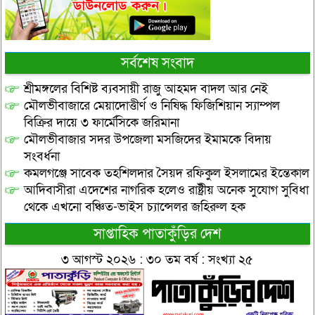
সর্বশেষ সংবাদ
শ্রীমঙ্গলের বিশিষ্ট ব্যবসায়ী রাজু আহমদ বাদল আর নেই
মৌলভীবাজারে মেয়াদোত্তীর্ণ ও নিষিদ্ধ ফিজিশিয়ান স্যাম্পল
বিক্রির দায়ে ৩ ফার্মেসিকে জরিমানা
মৌলভীবাজার সদর উপজেলা মসজিদের ইমামকে বিদায়
সংবর্ধনা
কমলগঞ্জে সাবেক তহশিলদার সৈয়দ রফিকুল ইসলামের ইন্তেকাল
আদিবাসীরা এদেশের নাগরিক হলেও রাষ্ট্রীয় অনেক সুযোগ সুবিধা
থেকে এখনো বঞ্চিত-ভাইস চ্যান্সেলর জহিরুল হক
সাপ্তাহিক পাতাকুঁড়ির দেশ
৩ আগস্ট ২০২৬ : ৩০ তম বর্ষ : সংখ্যা ২৫