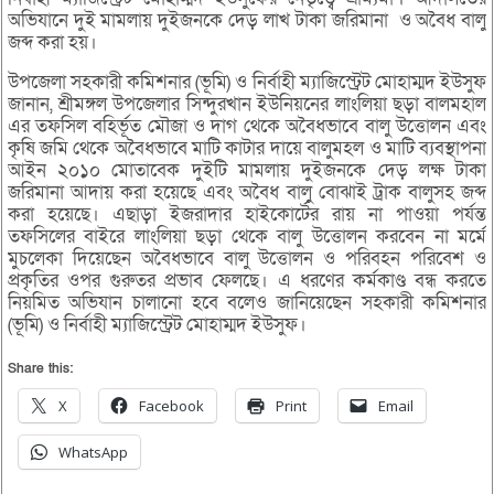
অভিযানে দুই মামলায় দুইজনকে দেড় লাখ টাকা জরিমানা ও অবৈধ বালু
জব্দ করা হয়।
উপজেলা সহকারী কমিশনার (ভূমি) ও নির্বাহী ম্যাজিস্ট্রেট মোহাম্মদ ইউসুফ
জানান, শ্রীমঙ্গল উপজেলার সিন্দুরখান ইউনিয়নের লাংলিয়া ছড়া বালমহাল
এর তফসিল বহির্ভূত মৌজা ও দাগ থেকে অবৈধভাবে বালু উত্তোলন এবং
কৃষি জমি থেকে অবৈধভাবে মাটি কাটার দায়ে বালুমহল ও মাটি ব্যবস্থাপনা
আইন ২০১০ মোতাবেক দুইটি মামলায় দুইজনকে দেড় লক্ষ টাকা
জরিমানা আদায় করা হয়েছে এবং অবৈধ বালু বোঝাই ট্রাক বালুসহ জব্দ
করা হয়েছে। এছাড়া ইজরাদার হাইকোর্টের রায় না পাওয়া পর্যন্ত
তফসিলের বাইরে লাংলিয়া ছড়া থেকে বালু উত্তোলন করবেন না মর্মে
মুচলেকা দিয়েছেন অবৈধভাবে বালু উত্তোলন ও পরিবহন পরিবেশ ও
প্রকৃতির ওপর গুরুতর প্রভাব ফেলছে। এ ধরণের কর্মকাণ্ড বন্ধ করতে
নিয়মিত অভিযান চালানো হবে বলেও জানিয়েছেন সহকারী কমিশনার
(ভূমি) ও নির্বাহী ম্যাজিস্ট্রেট মোহাম্মদ ইউসুফ।
Share this:
X
Facebook
Print
Email
WhatsApp