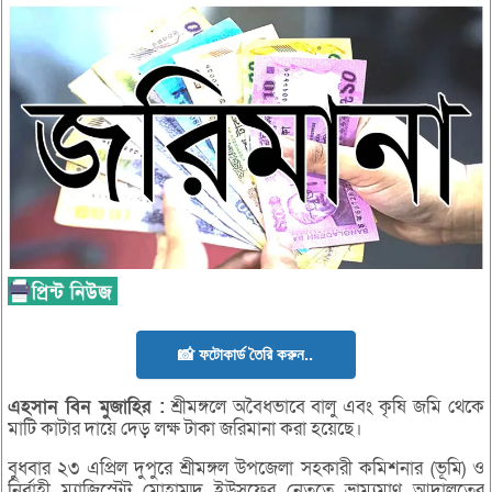
📸 ফটোকার্ড তৈরি করুন..
এহসান
বিন
মুজাহির :
শ্রীমঙ্গলে অবৈধভাবে বালু এবং কৃষি জমি থেকে
মাটি কাটার দায়ে দেড় লক্ষ টাকা জরিমানা করা হয়েছে।
বুধবার ২৩ এপ্রিল দুপুরে শ্রীমঙ্গল উপজেলা সহকারী কমিশনার (ভূমি) ও
নির্বাহী ম্যাজিস্ট্রেট মোহাম্মদ ইউসুফের নেতৃত্বে ভ্রাম্যমাণ আদালতের