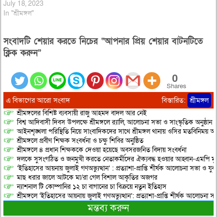
July 18, 2023
In "শ্রীমঙ্গল"
সংবাদটি শেয়ার করতে নিচের “আপনার প্রিয় শেয়ার বাটনটিতে
ক্লিক করুন”
0
Shares
এ বিভাগের আরো সংবাদ
বিস্তারিত:
শ্রীমঙ্গল
শ্রীমঙ্গলের বিশিষ্ট ব্যবসায়ী রাজু আহমদ বাদল আর নেই
বিশ্ব আদিবাসী দিবস উপলক্ষে শ্রীমঙ্গলে র‌্যালি, আলোচনা সভা ও সাংস্কৃতিক অনুষ্ঠান
আইনশৃঙ্খলা পরিস্থিতি নিয়ে সাংবাদিকদের সাথে শ্রীমঙ্গল থানায় ওসির মতবিনিময় অনু
শ্রীমঙ্গলে প্রবীণ শিক্ষক সংবর্ধনা ও চক্ষু শিবির অনুষ্ঠিত
শ্রীমঙ্গলে ৪ প্রধান শিক্ষককে দেওয়া হয়েছে অবসরজনিত বিদায় সংবর্ধনা
দলকে সুসংগঠিত ও জনমুখী করতে নেতাকর্মীদের ঐক্যবদ্ধ হওয়ার আহ্বান-এমপি মু
‘ইতিহাসের আয়নায় জুলাই গণঅভ্যুত্থান’ : প্রত্যাশা-প্রাপ্তি শীর্ষক আলোচনা সভা ও যু
মাছ ধরার জালে আটকে মা/রা গেল বিশাল আকৃতির অজগর
ন্যাশনাল টি কোম্পানির ১২ চা বাগানের চা বিক্রয়ে নতুন ইতিহাস
শ্রীমঙ্গলে ‘ইতিহাসের আয়নায় জুলাই গণঅভ্যুত্থান’: প্রত্যাশা-প্রাপ্তি শীর্ষক আলোচনা
মন্তব্য করুন