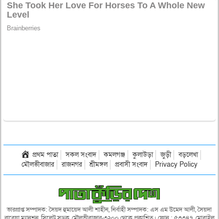
প্রথম পাতা
সকল সংবাদ
কমলগঞ্জ
কুলাউড়া
জুড়ী
বড়লেখা
মৌলভীবাজার
রাজনগর
শ্রীমঙ্গল
প্রবাসী সংবাদ
Privacy Policy
ভারপ্রাপ্ত সম্পাদক: সৈয়দ হুমায়েদ আলী শাহীন, নির্বাহী সম্পাদক: এস এম উমেদ আলী, সৈয়দা
রাবেয়া ম্যানশন, সিলেট সড়ক, মৌলভীবাজার-৩২০০ থেকে প্রকাশিত। ফোন : ৫৩৩৪৭, মোবাইল