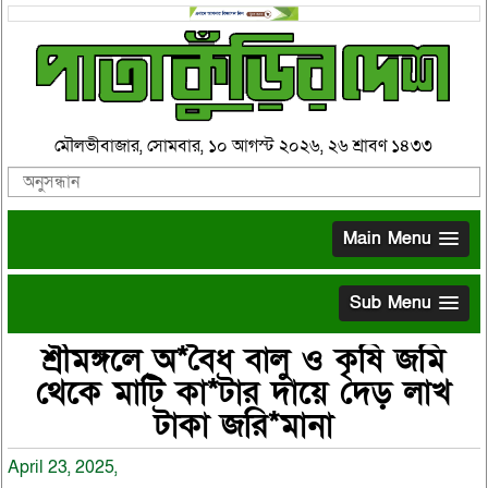
মৌলভীবাজার, সোমবার, ১০ আগস্ট ২০২৬, ২৬ শ্রাবণ ১৪৩৩
Main Menu
Sub Menu
শ্রীমঙ্গলে অ*বৈধ বালু ও কৃষি জমি
থেকে মাটি কা*টার দায়ে দেড় লাখ
টাকা জরি*মানা
April 23, 2025,