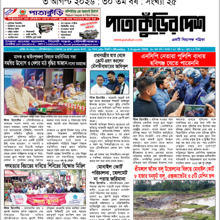
৩ আগস্ট ২০২৬ : ৩০ তম বর্ষ : সংখ্যা ২৫