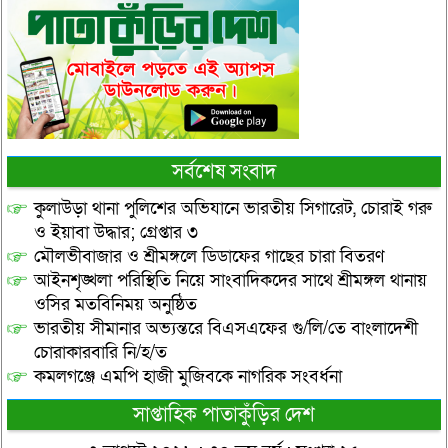
সর্বশেষ সংবাদ
কুলাউড়া থানা পুলিশের অভিযানে ভারতীয় সিগারেট, চোরাই গরু
ও ইয়াবা উদ্ধার; গ্রেপ্তার ৩
মৌলভীবাজার ও শ্রীমঙ্গলে ডিডাফের গাছের চারা বিতরণ
আইনশৃঙ্খলা পরিস্থিতি নিয়ে সাংবাদিকদের সাথে শ্রীমঙ্গল থানায়
ওসির মতবিনিময় অনুষ্ঠিত
ভারতীয় সীমানার অভ্যন্তরে বিএসএফের গু/লি/তে বাংলাদেশী
চোরাকারবারি নি/হ/ত
কমলগঞ্জে এমপি হাজী মুজিবকে নাগরিক সংবর্ধনা
সাপ্তাহিক পাতাকুঁড়ির দেশ