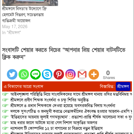
শ্রীমঙ্গলে নিসচা’র উদ্যোগে ফ্রি
হেলমেট বিতরণ, সচেতনতায়
ব্যতিক্রমী আয়োজন
May 17, 2026
In "শ্রীমঙ্গল"
সংবাদটি শেয়ার করতে নিচের “আপনার প্রিয় শেয়ার বাটনটিতে
ক্লিক করুন”
0
Shares
এ বিভাগের আরো সংবাদ
বিস্তারিত:
শ্রীমঙ্গল
আইনশৃঙ্খলা পরিস্থিতি নিয়ে সাংবাদিকদের সাথে শ্রীমঙ্গল থানায় ওসির মতবিনিময় অনু
শ্রীমঙ্গলে প্রবীণ শিক্ষক সংবর্ধনা ও চক্ষু শিবির অনুষ্ঠিত
শ্রীমঙ্গলে ৪ প্রধান শিক্ষককে দেওয়া হয়েছে অবসরজনিত বিদায় সংবর্ধনা
দলকে সুসংগঠিত ও জনমুখী করতে নেতাকর্মীদের ঐক্যবদ্ধ হওয়ার আহ্বান-এমপি মু
‘ইতিহাসের আয়নায় জুলাই গণঅভ্যুত্থান’ : প্রত্যাশা-প্রাপ্তি শীর্ষক আলোচনা সভা ও যু
মাছ ধরার জালে আটকে মা/রা গেল বিশাল আকৃতির অজগর
ন্যাশনাল টি কোম্পানির ১২ চা বাগানের চা বিক্রয়ে নতুন ইতিহাস