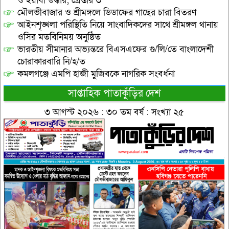
ও ইয়াবা উদ্ধার; গ্রেপ্তার ৩
মৌলভীবাজার ও শ্রীমঙ্গলে ডিডাফের গাছের চারা বিতরণ
আইনশৃঙ্খলা পরিস্থিতি নিয়ে সাংবাদিকদের সাথে শ্রীমঙ্গল থানায়
ওসির মতবিনিময় অনুষ্ঠিত
ভারতীয় সীমানার অভ্যন্তরে বিএসএফের গু/লি/তে বাংলাদেশী
চোরাকারবারি নি/হ/ত
কমলগঞ্জে এমপি হাজী মুজিবকে নাগরিক সংবর্ধনা
সাপ্তাহিক পাতাকুঁড়ির দেশ
৩ আগস্ট ২০২৬ : ৩০ তম বর্ষ : সংখ্যা ২৫