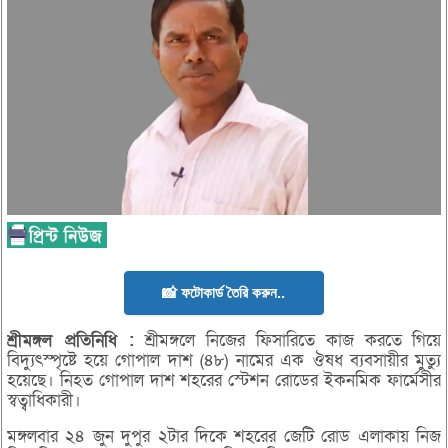
📸 ফটোকার্ড তৈরি করুন..
শ্রীমঙ্গল
প্রতিনিধি :
শ্রীমঙ্গলে নিজের ফিসারিতে কাজ করতে গিয়ে
বিদ্যুৎস্পৃষ্টে হয়ে গোপাল দাশ (৪৮) নামের এক ঔষধ ব্যবসায়ীর মুত্যু
হয়েছে। নিহত গোপাল দাশ শহরের স্টেশন রোডের ইকনমিক ফার্মেসীর
স্বত্বাধিকারী।
মঙ্গলবার ২৪ জুন দুপুর ২টার দিকে শহরের জেটি রোড এলাকায় নিজ